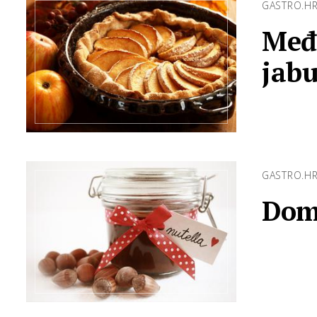
GASTRO.H
Međi
jab
GASTRO.H
Dom