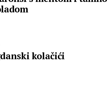
oladom
R
danski kolačići
R