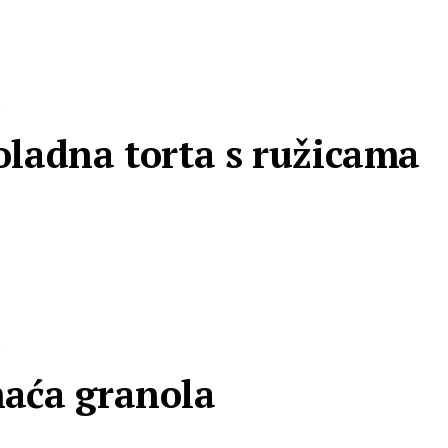
R
ladna torta s ružicama
R
aća granola