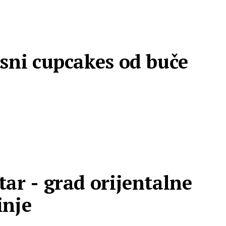
R
sni cupcakes od buče
R
ar - grad orijentalne
inje