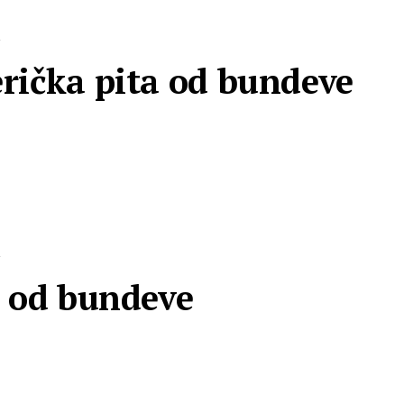
R
rička pita od bundeve
R
 od bundeve