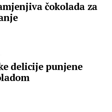
mjenjiva čokolada za
anje
R
ke delicije punjene
oladom