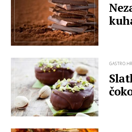
Neza
kuh
GASTRO.H
Slat
čok