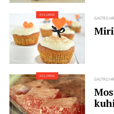
KOLUMNE
GASTRO.H
Miri
KOLUMNE
GASTRO.H
Most
kuh