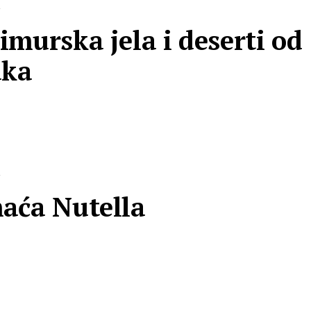
R
murska jela i deserti od
uka
R
aća Nutella