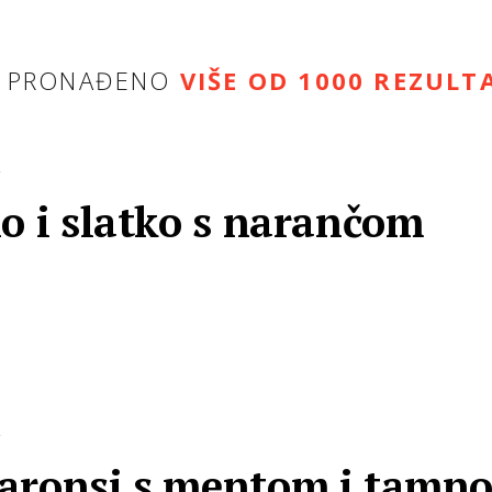
E PRONAĐENO
VIŠE OD 1000 REZULT
R
o i slatko s narančom
R
aronsi s mentom i tamn