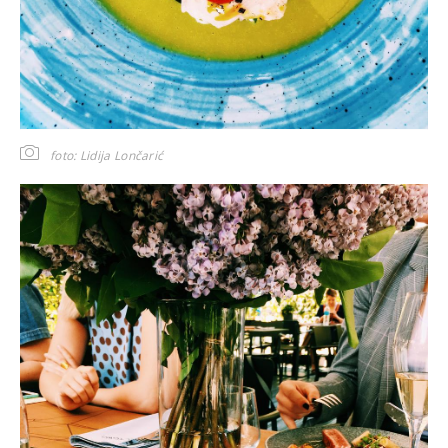
foto: Lidija Lončarić