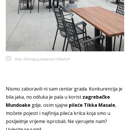
foto: Domagoj Jakopović Ribafish
Nismo zaboravili ni sam centar grada. Konkurencija je
bila jaka, no odluka je pala u korist
zagrebačke
Mundoake
gdje, osim sjajne
pileće Tikka Masale
,
možete pojesti i najfinija pileća krilca koja smo u
posljednje vrijeme isprobali. Ne vjerujete nam?
Uvjerite se sami!