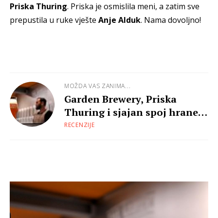
Priska Thuring
. Priska je osmislila meni, a zatim sve
prepustila u ruke vješte
Anje Alduk
. Nama dovoljno!
MOŽDA VAS ZANIMA...
Garden Brewery, Priska
Thuring i sjajan spoj hrane i
piva
RECENZIJE