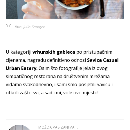
foto: Julio Frangen
U kategoriji
vrhunskih gableca
po pristupačnim
cijenama, nagradu definitivno odnosi
Savica Casual
Urban Eatery.
Osim što fotografije jela iz ovog
simpatičnog restorana na društvenim mrežama
viđamo svakodnevno, i sami smo posjetili Savicu i
otkrili zašto svi, a sad i mi, vole ovo mjesto!
MOŽDA VAS ZANIMA...