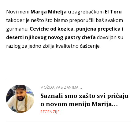
Novi meni
Marija Mihelja
u zagrebačkom
El Toru
također je nešto što bismo preporučili baš svakom
gurmanu.
Ceviche od kozica, punjena prepelica i
deserti njihovog novog pastry chefa
dovoljan su
razlog za jedno zbilja kvalitetno čašćenje.
MOŽDA VAS ZANIMA...
Saznali smo zašto svi pričaju
o novom meniju Marija
Mihelja
RECENZIJE