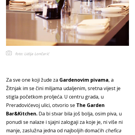
foto: Lidija Lončarić
Za sve one koji žude za
Gardenovim pivama
, a
Žitnjak im se čini miljama udaljenim, sretna vijest je
stigla početkom proljeća. U centru grada, u
Preradovićevoj ulici, otvorio se
The Garden
Bar&Kitchen.
Da bi stvar bila još bolja, osim piva, u
ponudi se nalaze i sjajni zalogaji za koje je, ni više ni
manje, zaslužna jedna od najboljih domaćih
chefica