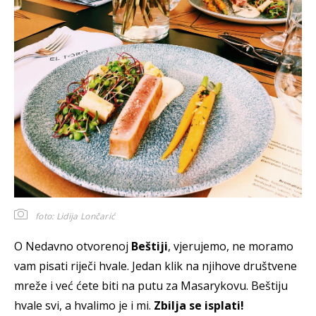
foto: Lidija Lončarić
O Nedavno otvorenoj
Beštiji
, vjerujemo, ne moramo
vam pisati riječi hvale. Jedan klik na njihove društvene
mreže i već ćete biti na putu za Masarykovu. Beštiju
hvale svi, a hvalimo je i mi.
Zbilja se isplati!