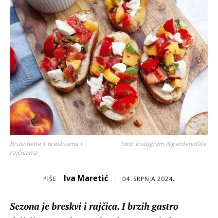
Bruschette s breskvama i
foto: Instagram @gardenoflife
rajčicama
Iva Maretić
PIŠE
/
04. SRPNJA 2024.
Sezona je breskvi i rajčica. I brzih gastro