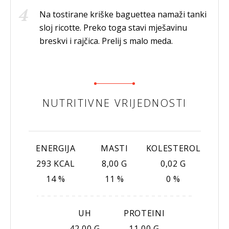
Na tostirane kriške baguettea namaži tanki
sloj ricotte. Preko toga stavi mješavinu
breskvi i rajčica. Prelij s malo meda.
NUTRITIVNE VRIJEDNOSTI
ENERGIJA
MASTI
KOLESTEROL
293 KCAL
8,00 G
0,02 G
14 %
11 %
0 %
UH
PROTEINI
42,00 G
11,00 G