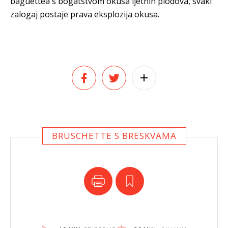
baguettea s bogatstvom okusa ljetnih plodova, svaki
zalogaj postaje prava eksplozija okusa.
BRUSCHETTE S BRESKVAMA