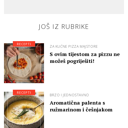
JOŠ IZ RUBRIKE
RECEPTI
ZA KUĆNE PIZZA MAJSTORE
S ovim tijestom za pizzu ne
možeš pogriješiti!
RECEPTI
BRZO I JEDNOSTAVNO
Aromatična palenta s
ružmarinom i češnjakom