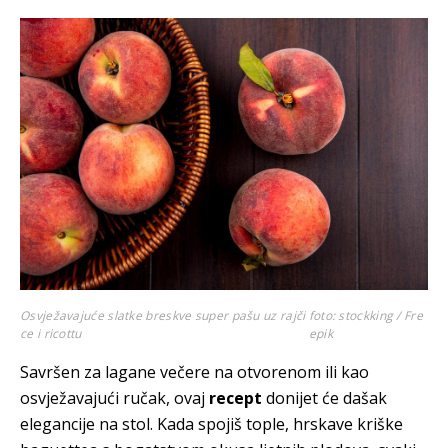
Osvježavajuće slatke breskve super pašu uz rajči
foto: stockking / Fre
ce i ricottu
epik
Savršen za lagane večere na otvorenom ili kao
osvježavajući ručak, ovaj
recept
donijet će dašak
elegancije na stol. Kada spojiš tople, hrskave kriške