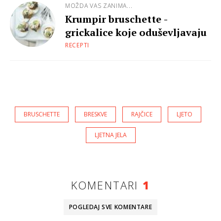
MOŽDA VAS ZANIMA...
Krumpir bruschette -
grickalice koje oduševljavaju
RECEPTI
BRUSCHETTE
BRESKVE
RAJČICE
LJETO
LJETNA JELA
KOMENTARI
1
POGLEDAJ SVE
KOMENTARE