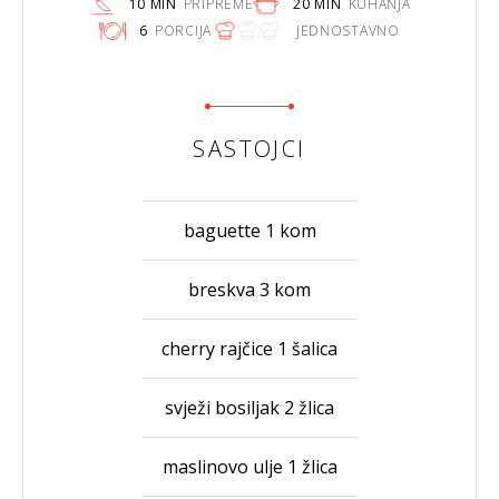
10 MIN
PRIPREME
20 MIN
KUHANJA
6
PORCIJA
JEDNOSTAVNO
SASTOJCI
baguette 1 kom
breskva 3 kom
cherry rajčice 1 šalica
svježi bosiljak 2 žlica
maslinovo ulje 1 žlica