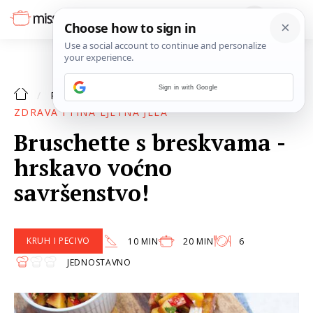
Sign in with Google
RECEPTI
ZDRAVA I FINA LJETNA JELA
Bruschette s breskvama -
hrskavo voćno
savršenstvo!
KRUH I PECIVO
10 MIN
20 MIN
6
JEDNOSTAVNO