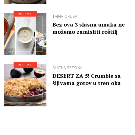
RECEPTI
TAJNA OKUSA
Bez ova 3 slasna umaka ne
možemo zamisliti roštilj
RECEPTI
SLATKA SEZONA
DESERT ZA 5! Crumble sa
šljivama gotov u tren oka