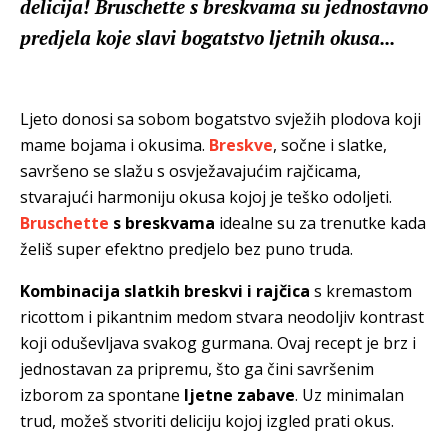
delicija! Bruschette s breskvama su jednostavno
predjela koje slavi bogatstvo ljetnih okusa...
Ljeto donosi sa sobom bogatstvo svježih plodova koji
mame bojama i okusima.
Breskve
, sočne i slatke,
savršeno se slažu s osvježavajućim rajčicama,
stvarajući harmoniju okusa kojoj je teško odoljeti.
Bruschette
s breskvama
idealne su za trenutke kada
želiš super efektno predjelo bez puno truda.
Kombinacija slatkih breskvi i rajčica
s kremastom
ricottom i pikantnim medom stvara neodoljiv kontrast
koji oduševljava svakog gurmana. Ovaj recept je brz i
jednostavan za pripremu, što ga čini savršenim
izborom za spontane
ljetne zabave
. Uz minimalan
trud, možeš stvoriti deliciju kojoj izgled prati okus.