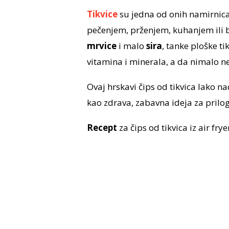
Tikvice
su jedna od onih namirnica 
pečenjem, prženjem, kuhanjem ili 
mrvice
i malo
sira
, tanke ploške ti
vitamina i minerala, a da nimalo n
Ovaj hrskavi čips od tikvica lako n
kao zdrava, zabavna ideja za prilog
Recept
za čips od tikvica iz air frye