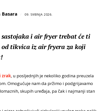
 Basara
/
09. SVIBNJA 2026.
astojaka i air fryer trebat će ti
od tikvica iz air fryera za koji
!
i zrak
, u posljednjih je nekoliko godina preuzela
zlogom. Omogućuje nam da pržimo i podgrijavamo
lomaznih, skupih uređaja, pa čak i najmanji stan
i pizza zahvaljujući cirkulaciji vrućeg zraka nalik