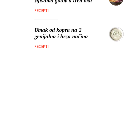
šljivama gotov u tren oka
RECEPTI
Umak od kopra na 2
genijalna i brza načina
RECEPTI