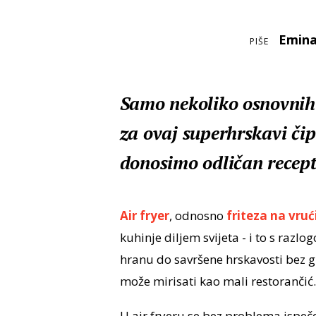
Emina
PIŠE
Samo nekoliko osnovnih s
za ovaj superhrskavi čip 
donosimo odličan recept
Air fryer
, odnosno
friteza na vruć
kuhinje diljem svijeta - i to s ra
hranu do savršene hrskavosti bez g
može mirisati kao mali restorančić.
U air fryeru se bez problema ispeče 