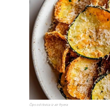
Čips od tkvica iz air fryera