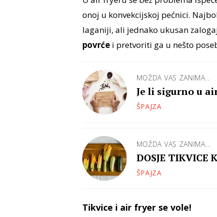
onoj u konvekcijskoj pećnici. Najbo
laganiji, ali jednako ukusan zalogaj.
povrće
i pretvoriti ga u nešto pose
MOŽDA VAS ZANIMA...
Je li sigurno u a
ŠPAJZA
MOŽDA VAS ZANIMA...
DOSJE TIKVICE Ka
ŠPAJZA
Tikvice i air fryer se vole!