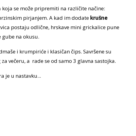
koja se može pripremiti na različite načine:
brzinskim pirjanjem. A kad im dodate
krušne
kvica postaju odlične, hrskave mini grickalice pune
e gube na okusu.
admaše i krumpiriće i klasičan čips. Savršene su
 za večeru, a rade se od samo 3 glavna sastojka.
ra je u nastavku...