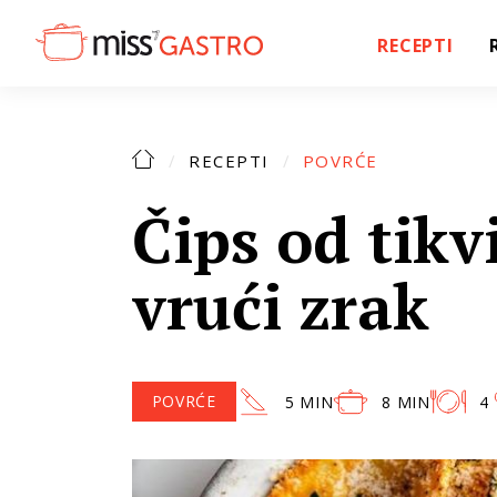
RECEPTI
RECEPTI
POVRĆE
Čips od tikvi
vrući zrak
POVRĆE
5 MIN
8 MIN
4