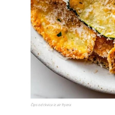
Čips od tkvica iz air fryera