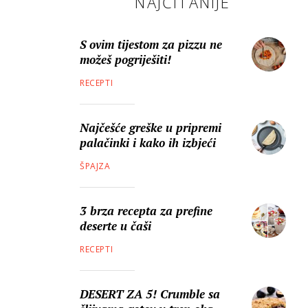
NAJČITANIJE
S ovim tijestom za pizzu ne
možeš pogriješiti!
RECEPTI
Najčešće greške u pripremi
palačinki i kako ih izbjeći
ŠPAJZA
3 brza recepta za prefine
deserte u čaši
RECEPTI
DESERT ZA 5! Crumble sa