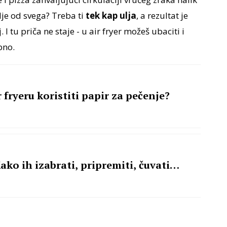
lje od svega? Treba ti
tek kap ulja
, a rezultat je
 I tu priča ne staje - u air fryer možeš ubaciti i
bno.
ir fryeru koristiti papir za pečenje?
ko ih izabrati, pripremiti, čuvati…