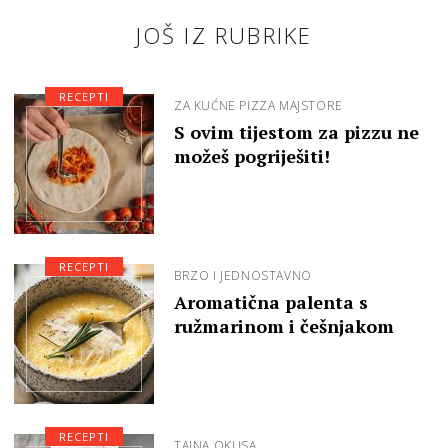
JOŠ IZ RUBRIKE
RECEPTI
ZA KUĆNE PIZZA MAJSTORE
S ovim tijestom za pizzu ne
možeš pogriješiti!
RECEPTI
BRZO I JEDNOSTAVNO
Aromatična palenta s
ružmarinom i češnjakom
RECEPTI
TAJNA OKUSA