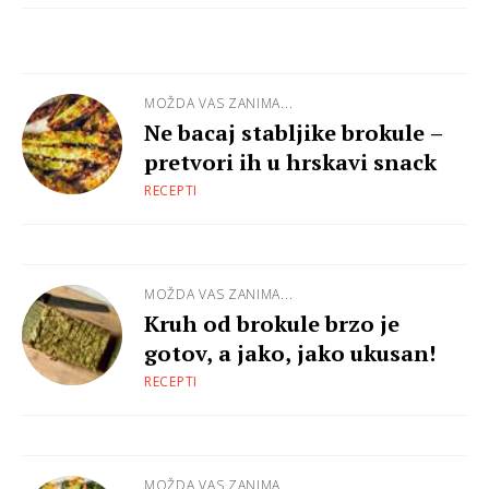
MOŽDA VAS ZANIMA...
Ne bacaj stabljike brokule –
pretvori ih u hrskavi snack
RECEPTI
MOŽDA VAS ZANIMA...
Kruh od brokule brzo je
gotov, a jako, jako ukusan!
RECEPTI
MOŽDA VAS ZANIMA...