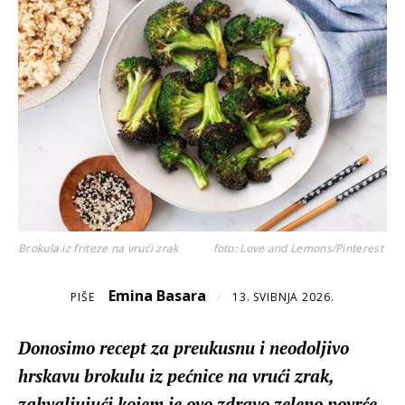
Brokula iz friteze na vrući zrak
foto: Love and Lemons/Pinterest
Emina Basara
PIŠE
/
13. SVIBNJA 2026.
Donosimo recept za preukusnu i neodoljivo
hrskavu brokulu iz pećnice na vrući zrak,
zahvaljujući kojem je ovo zdravo zeleno povrće