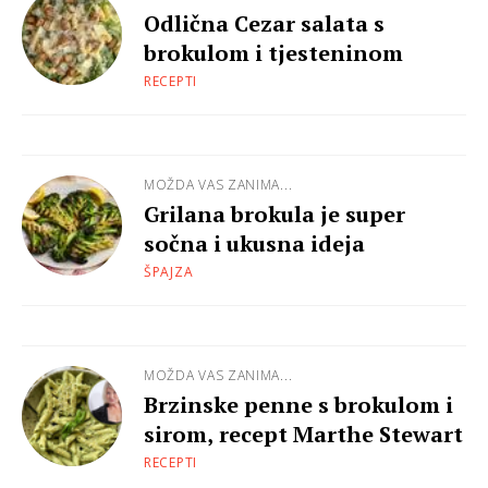
Odlična Cezar salata s
brokulom i tjesteninom
RECEPTI
MOŽDA VAS ZANIMA...
Grilana brokula je super
sočna i ukusna ideja
ŠPAJZA
MOŽDA VAS ZANIMA...
Brzinske penne s brokulom i
sirom, recept Marthe Stewart
RECEPTI