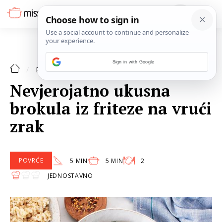
Sign in with Google
POVRĆE
RECEPTI
Nevjerojatno ukusna
brokula iz friteze na vrući
zrak
POVRĆE
5 MIN
5 MIN
2
JEDNOSTAVNO