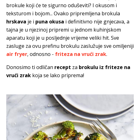
brokule koji će te sigurno oduševiti? I okusom i
teksturom i bojom... Ovako pripremljena brokula
hrskava
je i
puna okusa
i definitivno nije gnjecava, a
tajna je u njezinoj pripremi u jednom kuhinjskom
aparatu koji je u posljednje vrijeme veliki hit. Sve
zasluge za ovu prefinu brokulu zaslužuje sve omiljeniji
air fryer
, odnosno -
friteza na vrući zrak
.
Donosimo ti odličan
recept
za
brokulu iz friteze na
vrući zrak
koja se lako priprema!