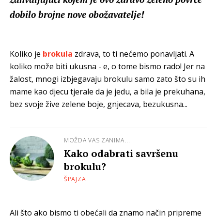
dobilo brojne nove obožavatelje!
Koliko je
brokula
zdrava, to ti nećemo ponavljati. A
koliko može biti ukusna - e, o tome bismo rado! Jer na
žalost, mnogi izbjegavaju brokulu samo zato što su ih
mame kao djecu tjerale da je jedu, a bila je prekuhana,
bez svoje žive zelene boje, gnjecava, bezukusna...
MOŽDA VAS ZANIMA...
Kako odabrati savršenu
brokulu?
ŠPAJZA
Ali što ako bismo ti obećali da znamo način pripreme