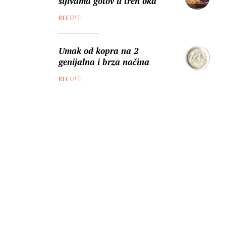
šljivama gotov u tren oka
RECEPTI
Umak od kopra na 2
genijalna i brza načina
RECEPTI