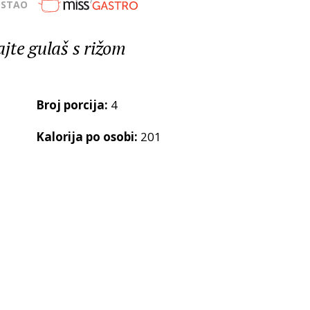
OSTAO
jte gulaš s rižom
Broj porcija:
4
Kalorija po osobi:
201