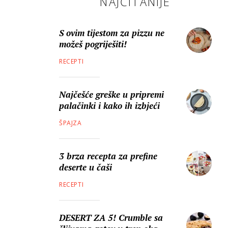
NAJČITANIJE
S ovim tijestom za pizzu ne
možeš pogriješiti!
RECEPTI
Najčešće greške u pripremi
palačinki i kako ih izbjeći
ŠPAJZA
3 brza recepta za prefine
deserte u čaši
RECEPTI
DESERT ZA 5! Crumble sa