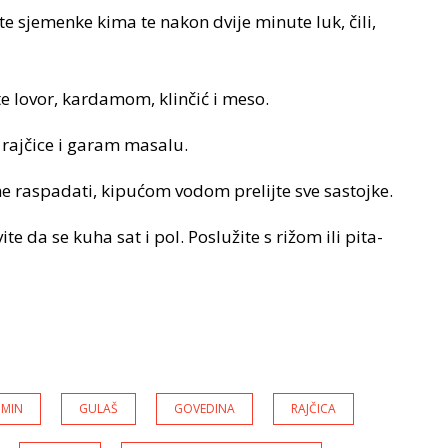
te sjemenke kima te nakon dvije minute luk, čili,
e lovor, kardamom, klinčić i meso.
 rajčice i garam masalu.
ne raspadati, kipućom vodom prelijte sve sastojke.
ite da se kuha sat i pol. Poslužite s rižom ili pita-
UMIN
GULAŠ
GOVEDINA
RAJČICA