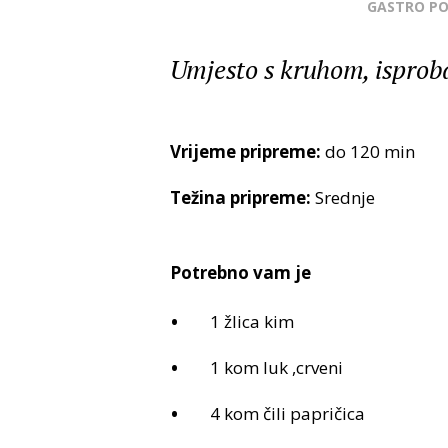
GASTRO P
Umjesto s kruhom, isproba
Vrijeme pripreme:
do 120 min
Težina pripreme:
Srednje
Potrebno vam je
1 žlica kim
1 kom luk ,crveni
4 kom čili papričica