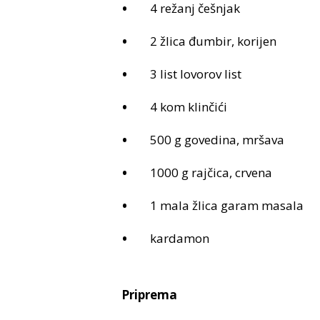
4 režanj češnjak
2 žlica đumbir, korijen
3 list lovorov list
4 kom klinčići
500 g govedina, mršava
1000 g rajčica, crvena
1 mala žlica garam masala
kardamon
Priprema