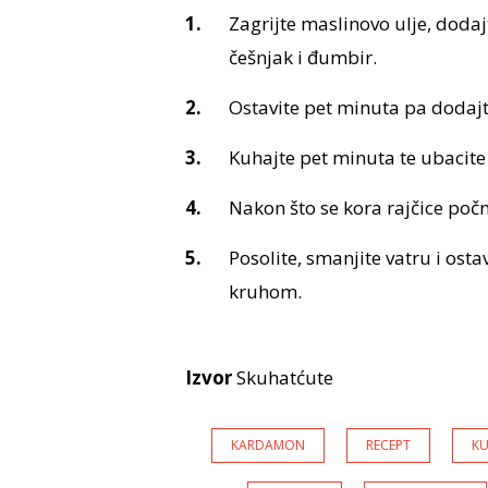
Zagrijte maslinovo ulje, dodaj
češnjak i đumbir.
Ostavite pet minuta pa dodajt
Kuhajte pet minuta te ubacite
Nakon što se kora rajčice poč
Posolite, smanjite vatru i ostav
kruhom.
Izvor
Skuhatćute
KARDAMON
RECEPT
K