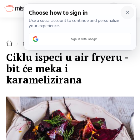
Sign in with Google
POVRĆE
RECEPTI
Ciklu ispeci u air fryeru -
bit će meka i
karamelizirana