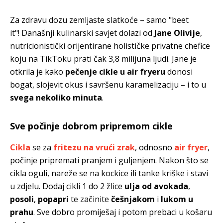
Za zdravu dozu zemljaste slatkoće – samo "beet
it"! Današnji kulinarski savjet dolazi od
Jane Olivije
,
nutricionistički orijentirane holističke privatne chefice
koju na TikToku prati čak 3,8 milijuna ljudi. Jane je
otkrila je kako
pečenje cikle u air fryeru
donosi
bogat, slojevit okus i savršenu karamelizaciju – i to u
svega nekoliko minuta
.
Sve počinje dobrom pripremom cikle
Cikla
se za
fritezu na vrući zrak
, odnosno
air fryer
,
počinje pripremati pranjem i guljenjem. Nakon što se
cikla oguli, nareže se na kockice ili tanke kriške i stavi
u zdjelu. Dodaj cikli 1 do 2 žlice
ulja od avokada
,
posoli
,
popapri
te začinite
češnjakom
i
lukom u
prahu
. Sve dobro promiješaj i potom prebaci u košaru