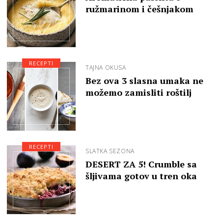
ružmarinom i češnjakom
RECEPTI
TAJNA OKUSA
Bez ova 3 slasna umaka ne
možemo zamisliti roštilj
RECEPTI
SLATKA SEZONA
DESERT ZA 5! Crumble sa
šljivama gotov u tren oka