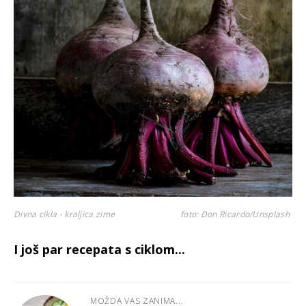
Divna cikla - kraljica zime
foto: Don Ricardo/Unsplash
I još par recepata s ciklom...
MOŽDA VAS ZANIMA...