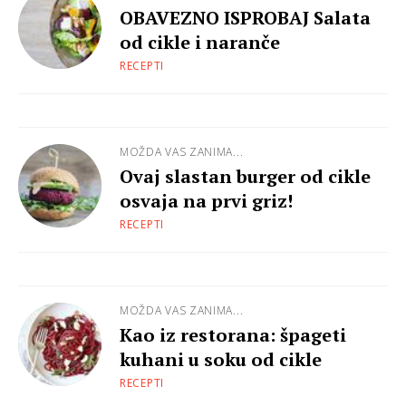
OBAVEZNO ISPROBAJ Salata
od cikle i naranče
RECEPTI
MOŽDA VAS ZANIMA...
Ovaj slastan burger od cikle
osvaja na prvi griz!
RECEPTI
MOŽDA VAS ZANIMA...
Kao iz restorana: špageti
kuhani u soku od cikle
RECEPTI