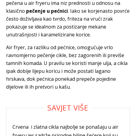
pečena u air fryeru ima niz prednosti u odnosu na
klasično
pečenje u pećnici
. Iako se korjenasto povrće
često doživljava kao tvrdo, friteza na vrući zrak
pokazuje se idealnom za postizanje mekane
unutrašnjosti i karamelizirane korice.
Air fryer, za razliku od pećnice, omogućuje vrlo
ravnomjerno pečenje cikle, bez zagorenih ili previše
tamnih komada. U pravilu se koristi manje ulja, a cikla
ipak dobije lijepu koricu i može postati lagano
hrskava, dok pećnica ponekad prepeče pojedine
dijelove ili ih pretvori u kašu.
Crvena i zlatna cikla najbolje se ponašaju u air
fryeru jer sadrže prirodne biljne šećere koji su