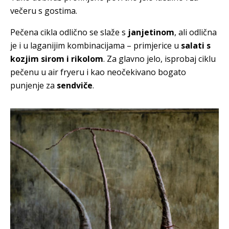
večeru s gostima.
Pečena cikla odlično se slaže s
janjetinom
, ali odlična
je i u laganijim kombinacijama – primjerice u
salati s
kozjim sirom i rikolom
. Za glavno jelo, isprobaj ciklu
pečenu u air fryeru i kao neočekivano bogato
punjenje za
sendviče
.