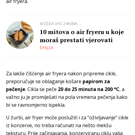
air fryera.
MOŽDA VAS ZANIMA...
10 mitova o air fryeru u koje
moraš prestati vjerovati
ŠPAJZA
Za lakše čišćenje air fryera nakon pripreme cikle,
preporučuje se oblaganje košare
papirom za
pečenje
. Cikla se peče
20 do 25 minuta na 200 °C
, a
važno ju je promiješati na pola vremena pečenja kako
bi se ravnomjerno ispekla.
U žurbi, air fryer može poslužiti i za "oživljavanje" cikle
iz konzerve, no treba računati na nešto mekšu
teksturu. Prije začinjavanja, konzerviranu ciklu valja