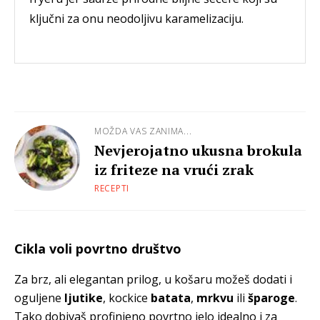
ključni za onu neodoljivu karamelizaciju.
MOŽDA VAS ZANIMA...
Nevjerojatno ukusna brokula
iz friteze na vrući zrak
RECEPTI
Cikla voli povrtno društvo
Za brz, ali elegantan prilog, u košaru možeš dodati i
oguljene
ljutike
, kockice
batata
,
mrkvu
ili
šparoge
.
Tako dobivaš profinjeno povrtno jelo idealno i za