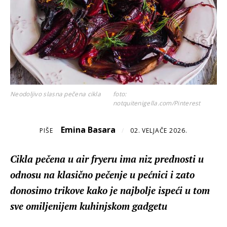
Neodoljivo slasna pečena cikla
foto:
notquitenigella.com/Pinterest
Emina Basara
PIŠE
/
02. VELJAČE 2026.
Cikla pečena u air fryeru ima niz prednosti u
odnosu na klasično pečenje u pećnici i zato
donosimo trikove kako je najbolje ispeći u tom
sve omiljenijem kuhinjskom gadgetu