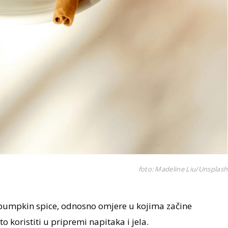
foto: Madeline Liu/Unsplash
pumpkin spice, odnosno omjere u kojima začine
o koristiti u pripremi napitaka i jela.