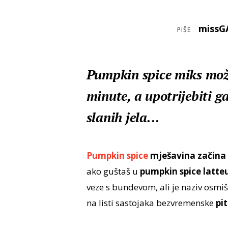
missG
PIŠE
Pumpkin spice miks može
minute, a upotrijebiti ga
slanih jela...
Pumpkin spice
mješavina začina
ako guštaš u
pumpkin spice latte
veze s bundevom, ali je naziv osmiš
na listi sastojaka bezvremenske
pi