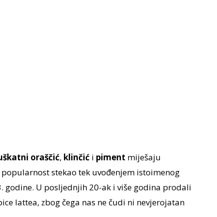
škatni oraščić
,
klinčić
i
piment
miješaju
ku popularnost stekao tek uvođenjem istoimenog
godine. U posljednjih 20-ak i više godina prodali
ce lattea, zbog čega nas ne čudi ni nevjerojatan