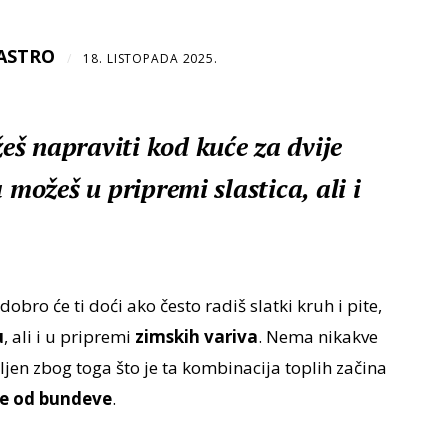
ASTRO
/
18. LISTOPADA 2025.
š napraviti kod kuće za dvije
 možeš u pripremi slastica, ali i
dobro će ti doći ako često radiš slatki kruh i pite,
u
, ali i u pripremi
zimskih variva
. Nema nikakve
ljen zbog toga što je ta kombinacija toplih začina
te od bundeve
.