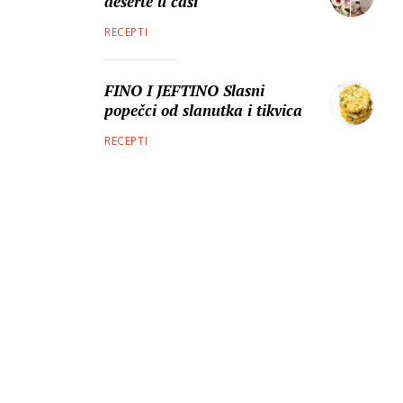
deserte u čaši
RECEPTI
FINO I JEFTINO Slasni
popečci od slanutka i tikvica
RECEPTI