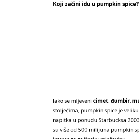
Koji začini idu u pumpkin spice?
Iako se mljeveni
cimet
,
đumbir
,
mu
stoljećima, pumpkin spice je veli
napitka u ponudu Starbucksa 2003. 
su više od 500 milijuna pumpkin spi