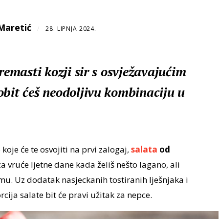
Maretić
/
28. LIPNJA 2024.
kremasti kozji sir s osvježavajućim
obit ćeš neodoljivu kombinaciju u
koje će te osvojiti na prvi zalogaj,
salata
od
a vruće ljetne dane kada želiš nešto lagano, ali
emu. Uz dodatak nasjeckanih tostiranih lješnjaka i
rcija salate bit će pravi užitak za nepce.