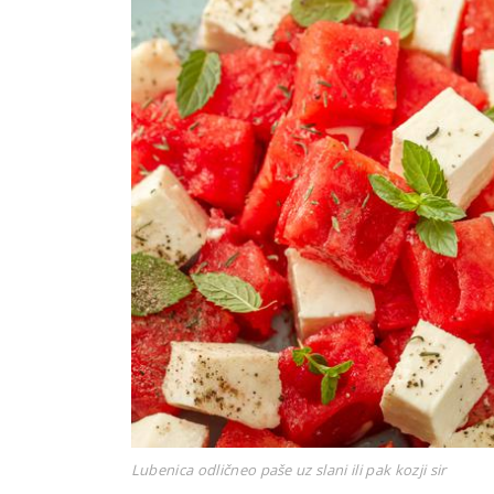
Lubenica odličneo paše uz slani ili pak kozji sir