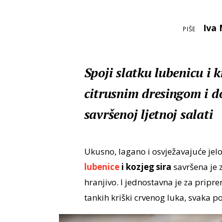
Iva 
PIŠE
Spoji slatku lubenicu i 
citrusnim dresingom i d
savršenoj ljetnoj salati
Ukusno, lagano i osvježavajuće jelo 
lubenice
i kozjeg sira
savršena je z
hranjivo. I jednostavna je za pripr
tankih kriški crvenog luka, svaka po