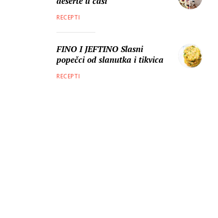
deserte u čaši
RECEPTI
FINO I JEFTINO Slasni
popečci od slanutka i tikvica
RECEPTI