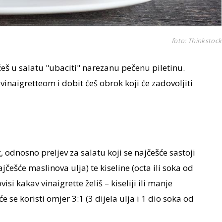
foto: Thinkstock
eš u salatu "ubaciti" narezanu pečenu piletinu.
vinaigretteom i dobit ćeš obrok koji će zadovoljiti
, odnosno preljev za salatu koji se najčešće sastoji
ešće maslinova ulja) te kiseline (octa ili soka od
visi kakav vinaigrette želiš – kiseliji ili manje
će se koristi omjer 3:1 (3 dijela ulja i 1 dio soka od