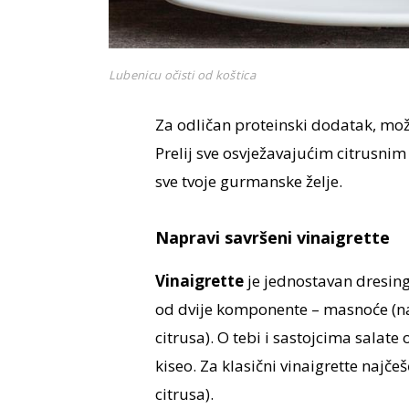
Lubenicu očisti od koštica
Za odličan proteinski dodatak, mož
Prelij sve osvježavajućim citrusnim 
sve tvoje gurmanske želje.
Napravi savršeni vinaigrette
Vinaigrette
je jednostavan dresing
od dvije komponente – masnoće (najč
citrusa). O tebi i sastojcima salate o
kiseo. Za klasični vinaigrette najčeš
citrusa).