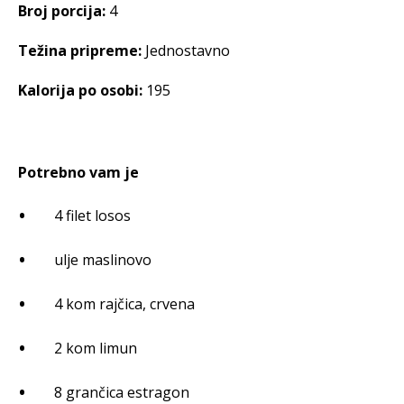
Broj porcija:
4
Težina pripreme:
Jednostavno
Kalorija po osobi:
195
Potrebno vam je
4 filet losos
ulje maslinovo
4 kom rajčica, crvena
2 kom limun
8 grančica estragon