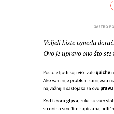
GASTRO P
Voljeli biste između doruč
Ovo je upravo ono što ste t
Postoje ljudi koji više vole
quiche
n
Ako vam nije problem zamijesiti 
najvažnijih sastojaka za ovu
pravu 
Kod izbora
gljiva
, ruke su vam sl
su oni sa smeđim kapicama, odlični 