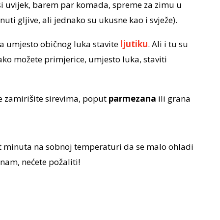
iva si uvijek, barem par komada, spreme za zimu u
uti gljive, ali jednako su ukusne kao i svježe).
a umjesto običnog luka stavite
ljutiku
. Ali i tu su
ko možete primjerice, umjesto luka, staviti
iše zamirišite sirevima, poput
parmezana
ili grana
set minuta na sobnoj temperaturi da se malo ohladi
 nam, nećete požaliti!