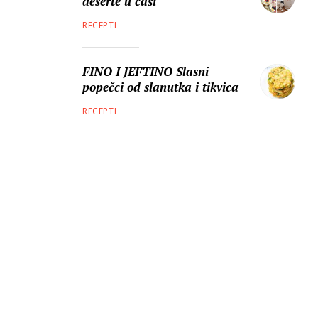
deserte u čaši
RECEPTI
FINO I JEFTINO Slasni
popečci od slanutka i tikvica
RECEPTI