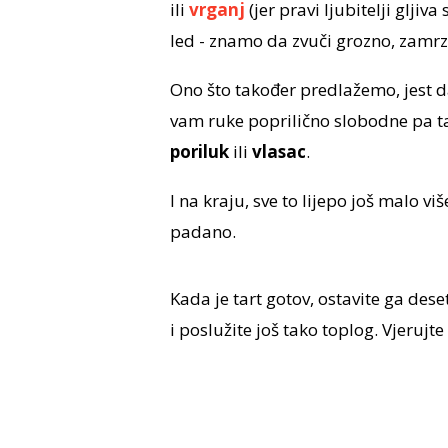
ili
vrganj
(jer pravi ljubitelji glj
led - znamo da zvuči grozno, zamrzn
Ono što također predlažemo, jest d
vam ruke poprilično slobodne pa ta
poriluk
ili
vlasac
.
I na kraju, sve to lijepo još malo v
padano.
Kada je tart gotov, ostavite ga de
i poslužite još tako toplog. Vjerujte