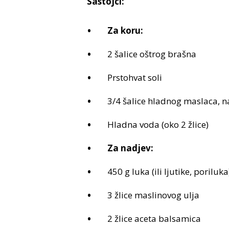
Sastojci:
Za koru:
2 šalice oštrog brašna
Prstohvat soli
3/4 šalice hladnog maslaca, n
Hladna voda (oko 2 žlice)
Za nadjev:
450 g luka (ili ljutike, poriluka
3 žlice maslinovog ulja
2 žlice aceta balsamica