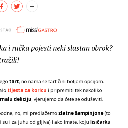
OSTAO
ka i ručka pojesti neki slastan obrok?
ražili!
ego
tart
, no nama se tart čini boljom opcijom.
malo
tijesta za koricu
i pripremiti tek nekoliko
malu deliciju
, vjerujemo da ćete se oduševiti.
obodne, no, mi predlažemo
zlatne šampinjone
(to
su i za juhu od gljiva) i ako imate, koju
lisičarku