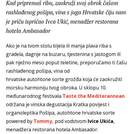
Kad pripremaš ribu, zaokruži svoj obrok čašom
rashlađenog pošipa, vina s juga Hrvatske čiju nam
je priču ispričao Ivca Ukić, menadžer restorana
hotela Ambasador
Ako je na tvom stolu bijela ili manja plava riba s
gradela, dagnje na buzaru, tjestenina s jastogom ili
pak nježno meso poput teletine, preporučamo ti čašu
rashlađenog pošipa, vina od
hrvatske autohtone sorte grožđa koja će zaokružiti
morsku harmoniju tvog obroka. U sklopu 10.
međunarodnog festivala
Taste the Mediterannean
održana je vinska degustacija Kratka povijest i
organoleptika Pošipa, autohtone hrvatske sorte
powered by
Tommy,
pod vodstvom
Ivice Ukića
,
menadžera restorana hotela Ambasador.