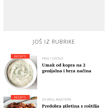
JOŠ IZ RUBRIKE
RECEPTI
FINO I SOČNO
Umak od kopra na 2
genijalna i brza načina
RECEPTI
ZA GRILL MAJSTORE
Predobra piletina s roštilja