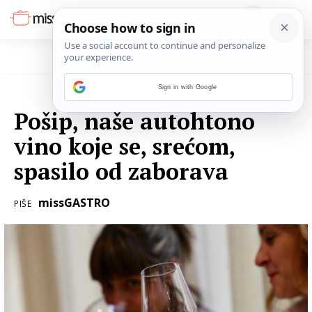
Sign in with Google
12. LISTOPADA 2022.
Pošip, naše autohtono
vino koje se, srećom,
spasilo od zaborava
missGASTRO
PIŠE