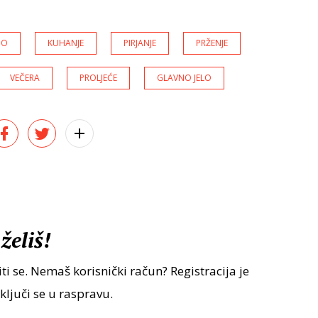
IO
KUHANJE
PIRJANJE
PRŽENJE
VEČERA
PROLJEĆE
GLAVNO JELO
želiš!
ti se. Nemaš korisnički račun? Registracija je
uključi se u raspravu.