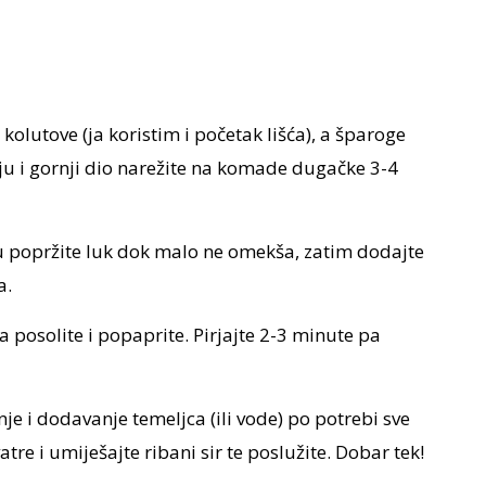
a kolutove (ja koristim i početak lišća), a šparoge
u i gornji dio narežite na komade dugačke 3-4
 popržite luk dok malo ne omekša, zatim dodajte
a.
a posolite i popaprite. Pirjajte 2-3 minute pa
e i dodavanje temeljca (ili vode) po potrebi sve
atre i umiješajte ribani sir te poslužite. Dobar tek!