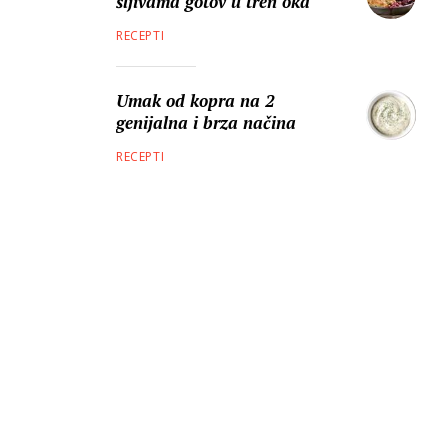
šljivama gotov u tren oka
RECEPTI
Umak od kopra na 2
genijalna i brza načina
RECEPTI