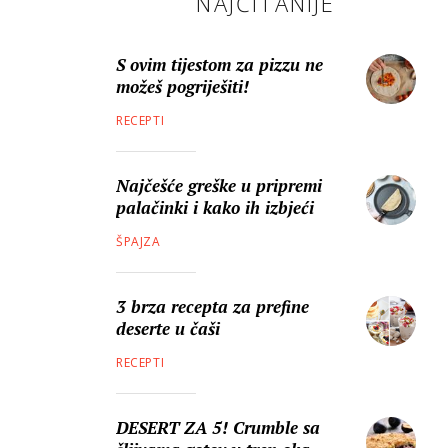
NAJČITANIJE
S ovim tijestom za pizzu ne
možeš pogriješiti!
RECEPTI
Najčešće greške u pripremi
palačinki i kako ih izbjeći
ŠPAJZA
3 brza recepta za prefine
deserte u čaši
RECEPTI
DESERT ZA 5! Crumble sa