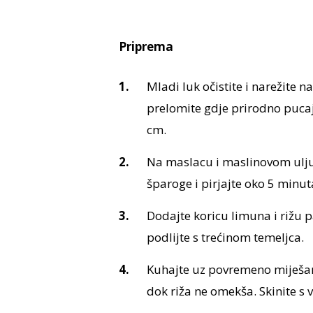
Priprema
Mladi luk očistite i narežite n
prelomite gdje prirodno pucaj
cm.
Na maslacu i maslinovom ulju
šparoge i pirjajte oko 5 minut
Dodajte koricu limuna i rižu p
podlijte s trećinom temeljca.
Kuhajte uz povremeno miješanj
dok riža ne omekša. Skinite s v