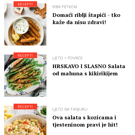
RECEPTI
RIBA PETKOM
Domaći riblji štapići - tko
kaže da nisu zdravi!
RECEPTI
LJETO = POVRĆE
HRSKAVO I SLASNO Salata
od mahuna s kikirikijem
RECEPTI
LJETO NA TANJURU
Ova salata s kozicama i
tjesteninom pravi je hit!