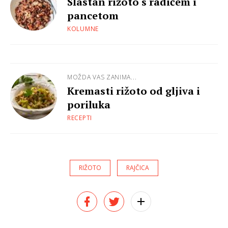
Slastan rižoto s radičem i
pancetom
KOLUMNE
MOŽDA VAS ZANIMA...
Kremasti rižoto od gljiva i
poriluka
RECEPTI
RIŽOTO
RAJČICA