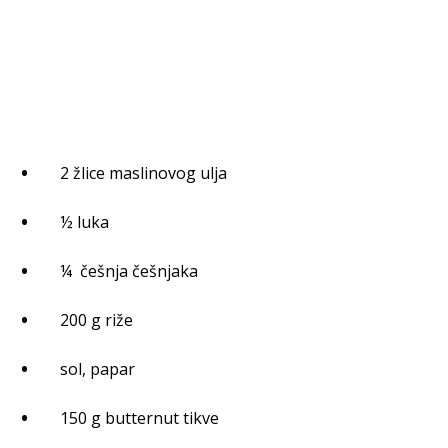
2 žlice maslinovog ulja
½ luka
¼ češnja češnjaka
200 g riže
sol, papar
150 g butternut tikve