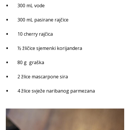
300 mL vode
300 mL pasirane rajčice
10 cherry rajčica
½ žličice sjemenki korijandera
80 g graška
2 žlice mascarpone sira
4 žlice svježe naribanog parmezana