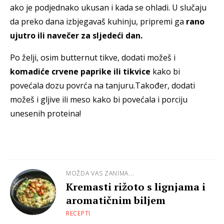
ako je podjednako ukusan i kada se ohladi. U slučaju
da preko dana izbjegavaš kuhinju, pripremi ga
rano
ujutro ili navečer za sljedeći dan.
Po želji, osim butternut tikve, dodati možeš i
komadiće crvene paprike ili tikvice
kako bi
povećala dozu povrća na tanjuru.Također, dodati
možeš i gljive ili meso kako bi povećala i porciju
unesenih proteina!
MOŽDA VAS ZANIMA...
Kremasti rižoto s lignjama i
aromatičnim biljem
RECEPTI