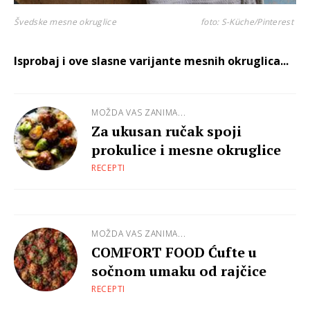
Švedske mesne okruglice
foto: S-Küche/Pinterest
Isprobaj i ove slasne varijante mesnih okruglica...
MOŽDA VAS ZANIMA...
Za ukusan ručak spoji
prokulice i mesne okruglice
RECEPTI
MOŽDA VAS ZANIMA...
COMFORT FOOD Ćufte u
sočnom umaku od rajčice
RECEPTI