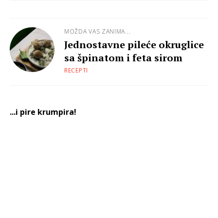
MOŽDA VAS ZANIMA...
Jednostavne pileće okruglice
sa špinatom i feta sirom
RECEPTI
...i pire krumpira!