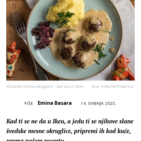
Švedske mesne okruglice - baš kao iz Ikee
foto: S-Küche/Pinterest
Emina Basara
PIŠE
/
14. SVIBNJA 2025.
Kad ti se ne da u Ikeu, a jedu ti se njihove slane
švedske mesne okruglice, pripremi ih kod kuće,
prema našem receptu...