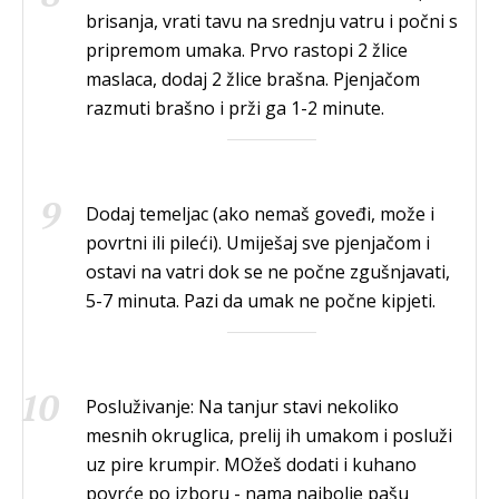
brisanja, vrati tavu na srednju vatru i počni s
pripremom umaka. Prvo rastopi 2 žlice
maslaca, dodaj 2 žlice brašna. Pjenjačom
razmuti brašno i prži ga 1-2 minute.
Dodaj temeljac (ako nemaš goveđi, može i
povrtni ili pileći). Umiješaj sve pjenjačom i
ostavi na vatri dok se ne počne zgušnjavati,
5-7 minuta. Pazi da umak ne počne kipjeti.
Posluživanje: Na tanjur stavi nekoliko
mesnih okruglica, prelij ih umakom i posluži
uz pire krumpir. MOžeš dodati i kuhano
povrće po izboru - nama najbolje pašu