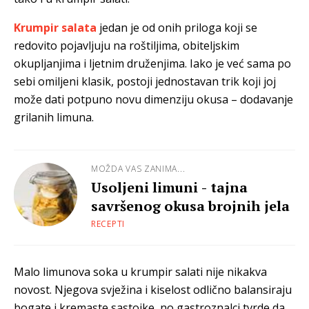
Krumpir salata
jedan je od onih priloga koji se
redovito pojavljuju na roštiljima, obiteljskim
okupljanjima i ljetnim druženjima. Iako je već sama po
sebi omiljeni klasik, postoji jednostavan trik koji joj
može dati potpuno novu dimenziju okusa – dodavanje
grilanih limuna.
MOŽDA VAS ZANIMA...
Usoljeni limuni - tajna
savršenog okusa brojnih jela
RECEPTI
Malo limunova soka u krumpir salati nije nikakva
novost. Njegova svježina i kiselost odlično balansiraju
bogate i kremaste sastojke, no gastroznalci tvrde da