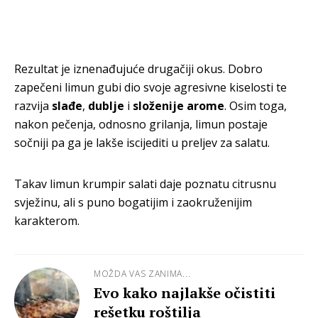
Rezultat je iznenađujuće drugačiji okus. Dobro
zapečeni limun gubi dio svoje agresivne kiselosti te
razvija
slađe
,
dublje
i
složenije
arome
. Osim toga,
nakon pečenja, odnosno grilanja, limun postaje
sočniji pa ga je lakše iscijediti u preljev za salatu.
Takav limun krumpir salati daje poznatu citrusnu
svježinu, ali s puno bogatijim i zaokruženijim
karakterom.
MOŽDA VAS ZANIMA...
Evo kako najlakše očistiti
rešetku roštilja