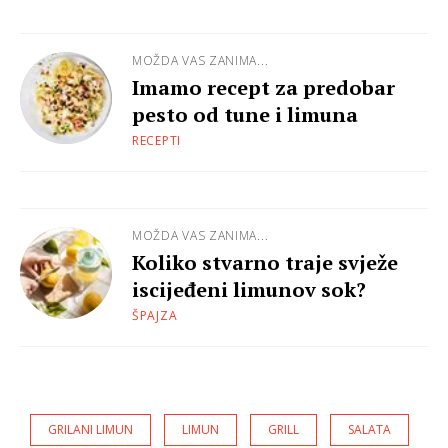
MOŽDA VAS ZANIMA...
Imamo recept za predobar
pesto od tune i limuna
RECEPTI
MOŽDA VAS ZANIMA...
Koliko stvarno traje svježe
iscijeđeni limunov sok?
ŠPAJZA
GRILANI LIMUN
LIMUN
GRILL
SALATA