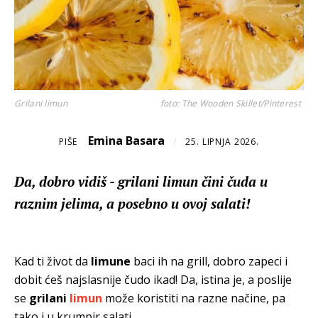
Grilani limun
foto: The Wooden Skillet/Pinterest
Emina Basara
PIŠE
/
25. LIPNJA 2026.
Da, dobro vidiš - grilani limun čini čuda u
raznim jelima, a posebno u ovoj salati!
Kad ti život da
limune
baci ih na grill, dobro zapeci i
dobit ćeš najslasnije čudo ikad! Da, istina je, a poslije
se
grilani
limun
može koristiti na razne načine, pa
tako i u krumpir salati.