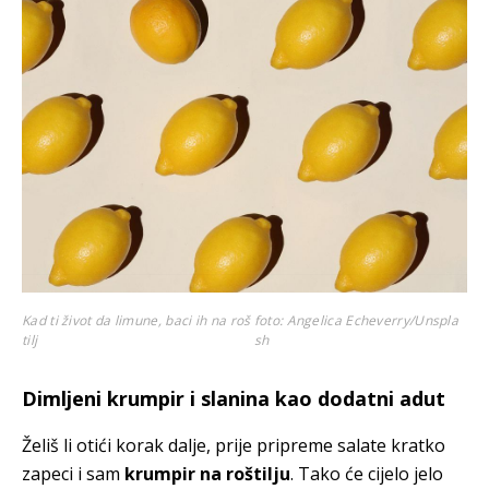
Kad ti život da limune, baci ih na roš
foto: Angelica Echeverry/Unspla
tilj
sh
Dimljeni krumpir i slanina kao dodatni adut
Želiš li otići korak dalje, prije pripreme salate kratko
zapeci i sam
krumpir na roštilju
. Tako će cijelo jelo