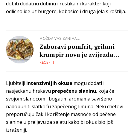
dobiti dodatnu dubinu i rustikalni karakter koji
odlično ide uz burgere, kobasice i druga jela s roštilja.
MOŽDA VAS ZANIMA...
Zaboravi pomfrit, grilani
krumpir nova je zvijezda
ljeta
RECEPTI
Ljubitelji
intenzivnijih okusa
mogu dodati i
nasjeckanu hrskavu
prepečenu slaninu
, koja će
svojom slanoćom i bogatim aromama savršeno
nadopuniti slatkoću zapečenog limuna. Neki chefovi
preporučuju čak i korištenje masnoće od pečene
slanine u preljevu za salatu kako bi okus bio još
izraženiji.