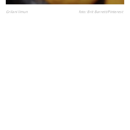
Grilani limun
foto: Brit Barrett/Pinterest