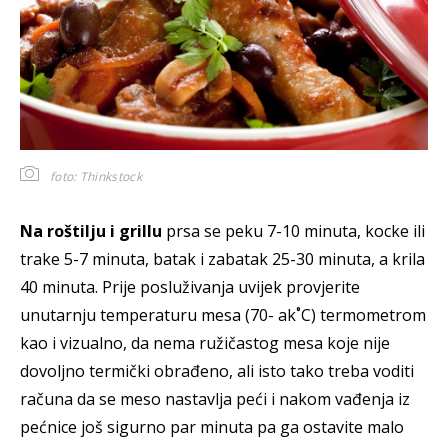
foto: Thinkstock
Na roštilju i grillu
prsa se peku 7-10 minuta, kocke ili
trake 5-7 minuta, batak i zabatak 25-30 minuta, a krila
40 minuta. Prije posluživanja uvijek provjerite
unutarnju temperaturu mesa (70- ak˚C) termometrom
kao i vizualno, da nema ružičastog mesa koje nije
dovoljno termički obrađeno, ali isto tako treba voditi
računa da se meso nastavlja peći i nakom vađenja iz
pećnice još sigurno par minuta pa ga ostavite malo