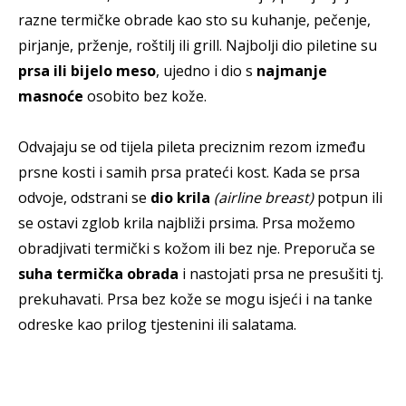
razne termičke obrade kao sto su kuhanje, pečenje,
pirjanje, prženje, roštilj ili grill. Najbolji dio piletine su
prsa ili bijelo meso
, ujedno i dio s
najmanje
masnoće
osobito bez kože.
Odvajaju se od tijela pileta preciznim rezom između
prsne kosti i samih prsa prateći kost. Kada se prsa
odvoje, odstrani se
dio krila
(airline breast)
potpun ili
se ostavi zglob krila najbliži prsima. Prsa možemo
obradjivati termički s kožom ili bez nje. Preporuča se
suha termička obrada
i nastojati prsa ne presušiti tj.
prekuhavati. Prsa bez kože se mogu isjeći i na tanke
odreske kao prilog tjestenini ili salatama.