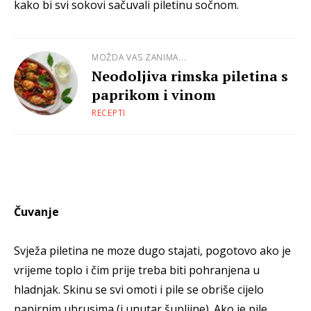
kako bi svi sokovi sačuvali piletinu sočnom.
MOŽDA VAS ZANIMA...
Neodoljiva rimska piletina s
paprikom i vinom
RECEPTI
Čuvanje
Svježa piletina ne moze dugo stajati, pogotovo ako je
vrijeme toplo i čim prije treba biti pohranjena u
hladnjak. Skinu se svi omoti i pile se obriše cijelo
papirnim ubrusima (i unutar šupljine). Ako je pile