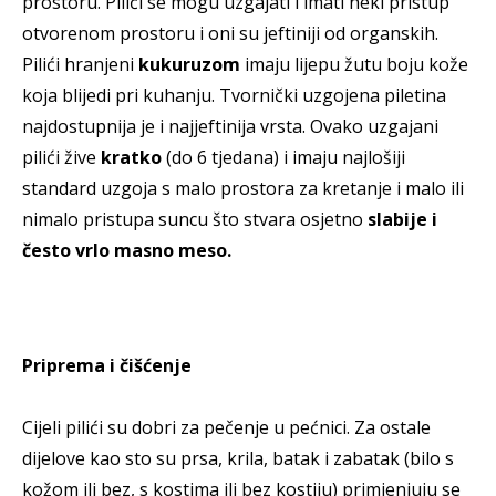
prostoru. Pilići se mogu uzgajati i imati neki pristup
otvorenom prostoru i oni su jeftiniji od organskih.
Pilići hranjeni
kukuruzom
imaju lijepu žutu boju kože
koja blijedi pri kuhanju. Tvornički uzgojena piletina
najdostupnija je i najjeftinija vrsta. Ovako uzgajani
pilići žive
kratko
(do 6 tjedana) i imaju najlošiji
standard uzgoja s malo prostora za kretanje i malo ili
nimalo pristupa suncu što stvara osjetno
slabije i
često vrlo masno meso.
Priprema i čišćenje
Cijeli pilići su dobri za pečenje u pećnici. Za ostale
dijelove kao sto su prsa, krila, batak i zabatak (bilo s
kožom ili bez, s kostima ili bez kostiju) primjenjuju se