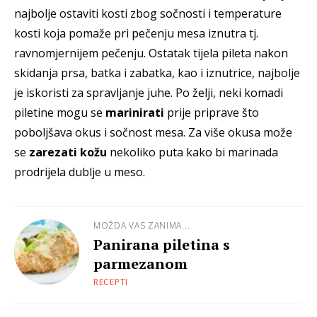
najbolje ostaviti kosti zbog sočnosti i temperature
kosti koja pomaže pri pečenju mesa iznutra tj.
ravnomjernijem pečenju. Ostatak tijela pileta nakon
skidanja prsa, batka i zabatka, kao i iznutrice, najbolje
je iskoristi za spravljanje juhe. Po želji, neki komadi
piletine mogu se
marinirati
prije priprave što
poboljšava okus i sočnost mesa. Za više okusa može
se
zarezati kožu
nekoliko puta kako bi marinada
prodrijela dublje u meso.
MOŽDA VAS ZANIMA...
Panirana piletina s
parmezanom
RECEPTI