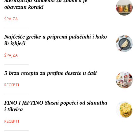
Sterilizacija staklenki za zimnicu je
obavezan korak!
ŠPAJZA
Najčešće greške u pripremi palačinki i kako
ih izbjeći
ŠPAJZA
3 brza recepta za prefine deserte u čaši
RECEPTI
FINO I JEFTINO Slasni popečci od slanutka
i tikvica
RECEPTI