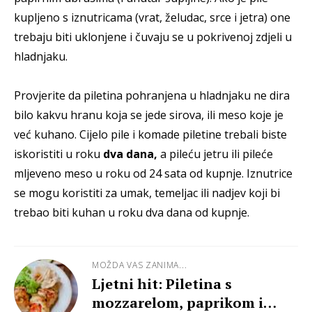
kupljeno s iznutricama (vrat, želudac, srce i jetra) one
trebaju biti uklonjene i čuvaju se u pokrivenoj zdjeli u
hladnjaku.
Provjerite da piletina pohranjena u hladnjaku ne dira
bilo kakvu hranu koja se jede sirova, ili meso koje je
već kuhano. Cijelo pile i komade piletine trebali biste
iskoristiti u roku
dva dana,
a pileću jetru ili pileće
mljeveno meso u roku od 24 sata od kupnje. Iznutrice
se mogu koristiti za umak, temeljac ili nadjev koji bi
trebao biti kuhan u roku dva dana od kupnje.
MOŽDA VAS ZANIMA...
Ljetni hit: Piletina s
mozzarelom, paprikom i