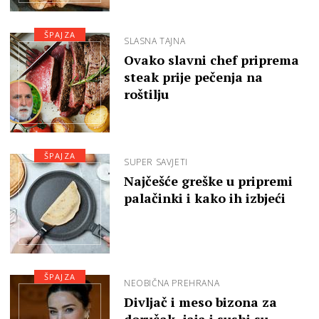
ŠPAJZA
SLASNA TAJNA
Ovako slavni chef priprema
steak prije pečenja na
roštilju
ŠPAJZA
SUPER SAVJETI
Najčešće greške u pripremi
palačinki i kako ih izbjeći
ŠPAJZA
NEOBIČNA PREHRANA
Divljač i meso bizona za