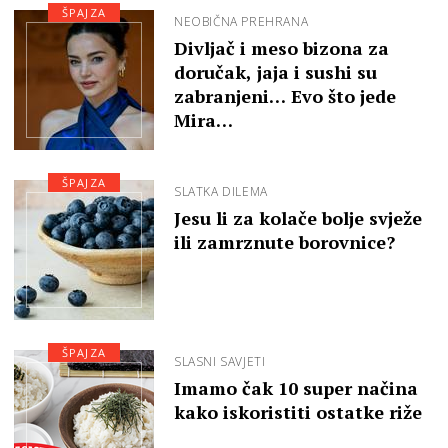
ŠPAJZA
NEOBIČNA PREHRANA
Divljač i meso bizona za
doručak, jaja i sushi su
zabranjeni… Evo što jede
Mira…
ŠPAJZA
SLATKA DILEMA
Jesu li za kolače bolje svježe
ili zamrznute borovnice?
ŠPAJZA
SLASNI SAVJETI
Imamo čak 10 super načina
kako iskoristiti ostatke riže