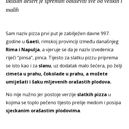
ukusan desert je spreman oduševiti sve od velikih i
malih
Sam naziv pizza prvi put je zabilježen davne 997.
godine u
Gaeti
, rimskoj provinciji između današnjeg
Rima i Napulja
, a vjeruje se da je naziv izvedenica
riječi "pinsa", pinca. Tijesto za slatku pizzu priprema
se isto kao i za
slanu
, uz dodatak malo šećera, po želji
cimeta u prahu, čokolade u prahu, a možete
umiješati i šaku mljevenih orašastih plodova.
No nije nužno jer postoje verzije
slatkih pizza
u
kojima se toplo pečeno tijesto prelije medom i posipa
sjeckanim orašastim plodovima
.