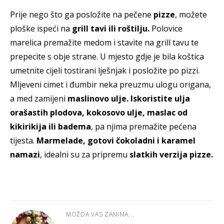
Prije nego što ga posložite na pečene
pizze
, možete
ploške ispeći na
grill tavi ili roštilju.
Polovice
marelica premažite medom i stavite na grill tavu te
prepecite s obje strane. U mjesto gdje je bila koštica
umetnite cijeli tostirani lješnjak i posložite po pizzi.
Mljeveni cimet i đumbir neka preuzmu ulogu origana,
a med zamijeni
maslinovo ulje. Iskoristite ulja
orašastih plodova, kokosovo ulje, maslac od
kikirikija ili badema
, pa njima premažite pećena
tijesta.
Marmelade, gotovi čokoladni i karamel
namazi
, idealni su za pripremu
slatkih verzija pizze.
MOŽDA VAS ZANIMA...