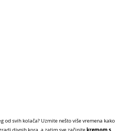
eg od svih kolača? Uzmite nešto više vremena kako
zradi divnih kora, a zatim sve začinite
kremom s