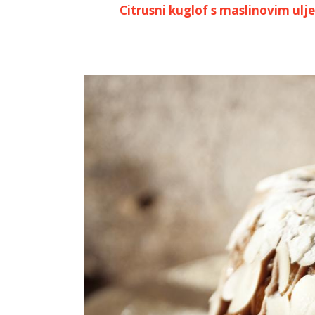
Citrusni kuglof s maslinovim ulj