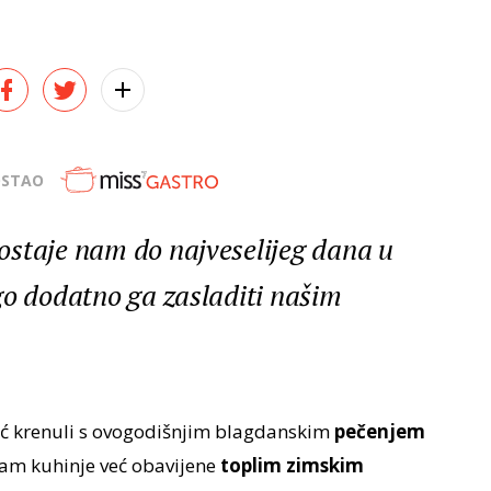
OSTAO
ostaje nam do najveselijeg dana u
go dodatno ga zasladiti našim
eć krenuli s ovogodišnjim blagdanskim
pečenjem
vam kuhinje već obavijene
toplim zimskim