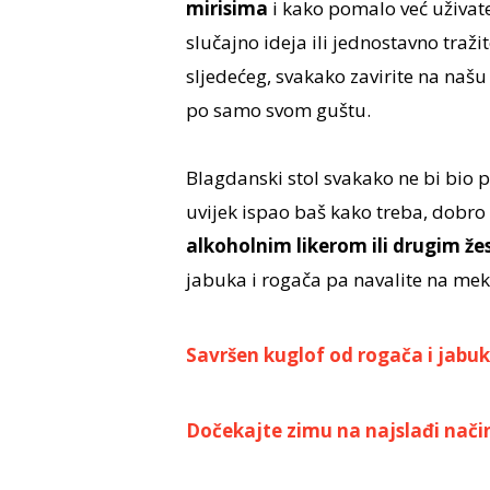
mirisima
i kako pomalo već uživat
slučajno ideja ili jednostavno traži
sljedećeg, svakako zavirite na našu
po samo svom guštu.
Blagdanski stol svakako ne bi bio
uvijek ispao baš kako treba, dobro 
alkoholnim likerom ili drugim ž
jabuka i rogača pa navalite na meka
Savršen kuglof od rogača i jabu
Dočekajte zimu na najslađi nači