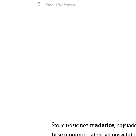
foto: Thinkstock
Što je Božić bez
mađarice
, najslađ
bi se u potpunosti mogli posvetiti i