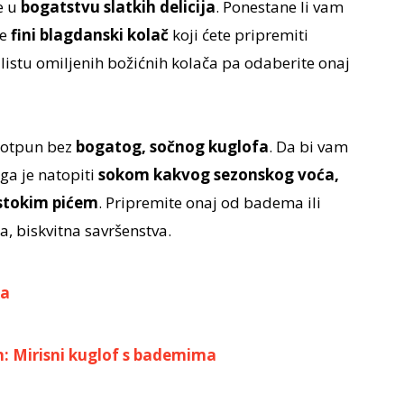
e u
bogatstvu slatkih delicija
. Ponestane li vam
te
fini blagdanski kolač
koji ćete pripremiti
 listu omiljenih božićnih kolača pa odaberite onaj
 potpun bez
bogatog, sočnog kuglofa
. Da bi vam
ga je natopiti
sokom kakvog sezonskog voća,
estokim pićem
. Pripremite onaj od badema ili
, biskvitna savršenstva.
ka
n: Mirisni kuglof s bademima