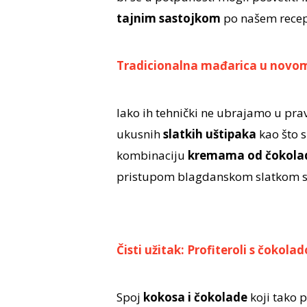
tajnim sastojkom
po našem recep
Tradicionalna mađarica u novo
Iako ih tehnički ne ubrajamo u prav
ukusnih
slatkih uštipaka
kao što 
kombinaciju
kremama od čokolade 
pristupom blagdanskom slatkom s
Čisti užitak: Profiteroli s čokola
Spoj
kokosa i čokolade
koji tako p