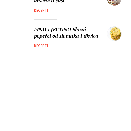
deserte u čaši
RECEPTI
FINO I JEFTINO Slasni
popečci od slanutka i tikvica
RECEPTI