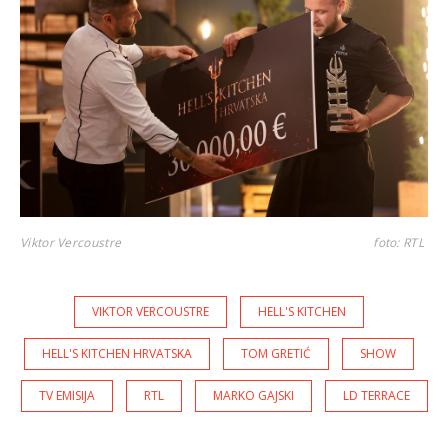
Viktor Vercoustre
foto: RTL
VIKTOR VERCOUSTRE
HELL'S KITCHEN
HELL'S KITCHEN HRVATSKA
TOM GRETIĆ
SHOW
TV EMISIJA
RTL
MARKO GAJSKI
LD TERRACE