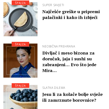
ŠPAJZA
SUPER SAVJETI
Najčešće greške u pripremi
palačinki i kako ih izbjeći
ŠPAJZA
NEOBIČNA PREHRANA
Divljač i meso bizona za
doručak, jaja i sushi su
zabranjeni… Evo što jede
Mira…
ŠPAJZA
SLATKA DILEMA
Jesu li za kolače bolje svježe
ili zamrznute borovnice?