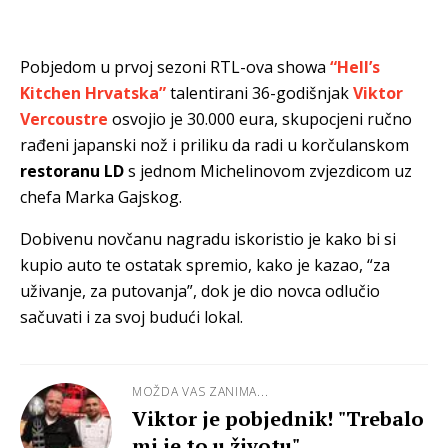
Pobjedom u prvoj sezoni RTL-ova showa
“Hell’s
Kitchen Hrvatska”
talentirani 36-godišnjak
Viktor
Vercoustre
osvojio je 30.000 eura, skupocjeni ručno
rađeni japanski nož i priliku da radi u korčulanskom
restoranu LD
s jednom Michelinovom zvjezdicom uz
chefa Marka Gajskog.
Dobivenu novčanu nagradu iskoristio je kako bi si
kupio auto te ostatak spremio, kako je kazao, “za
uživanje, za putovanja”, dok je dio novca odlučio
sačuvati i za svoj budući lokal.
MOŽDA VAS ZANIMA...
Viktor je pobjednik! "Trebalo
mi je to u životu"