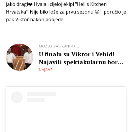
jako dragi❤️ Hvala i cijeloj ekipi "Hell's Kitchen
Hrvatska". Nije bilo loše za prvu sezonu 😁", poručio je
pak Viktor nakon pobjede.
MOŽDA VAS ZANIMA...
U finalu su Viktor i Vehid!
Najavili spektakularnu borbu
za pobjedu
NAJAVE