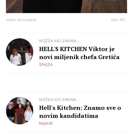
Viktor Vercoustre
foto: RTL
MOŽDA VAS ZANIMA...
HELL'S KITCHEN Viktor je
novi miljenik chefa Gretića
ŠPAJZA
MOŽDA VAS ZANIMA...
Hell's Kitchen: Znamo sve o
novim kandidatima
NAJAVE