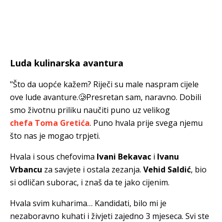
Luda kulinarska avantura
"Što da uopće kažem? Riječi su male naspram cijele
ove lude avanture.🥲Presretan sam, naravno. Dobili
smo životnu priliku naučiti puno uz velikog
chefa Toma Gretića
. Puno hvala prije svega njemu
što nas je mogao trpjeti.
Hvala i sous chefovima
Ivani Bekavac
i
Ivanu
Vrbancu
za savjete i ostala zezanja.
Vehid Saldić
, bio
si odličan suborac, i znaš da te jako cijenim.
Hvala svim kuharima… Kandidati, bilo mi je
nezaboravno kuhati i živjeti zajedno 3 mjeseca. Svi ste