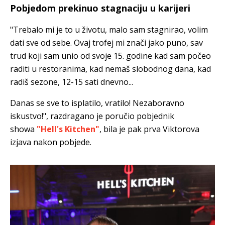
Pobjedom prekinuo stagnaciju u karijeri
"Trebalo mi je to u životu, malo sam stagnirao, volim
dati sve od sebe. Ovaj trofej mi znači jako puno, sav
trud koji sam unio od svoje 15. godine kad sam počeo
raditi u restoranima, kad nemaš slobodnog dana, kad
radiš sezone, 12-15 sati dnevno...
Danas se sve to isplatilo, vratilo! Nezaboravno
iskustvo!", razdragano je poručio pobjednik
showa
"Hell's Kitchen"
, bila je pak prva Viktorova
izjava nakon pobjede.