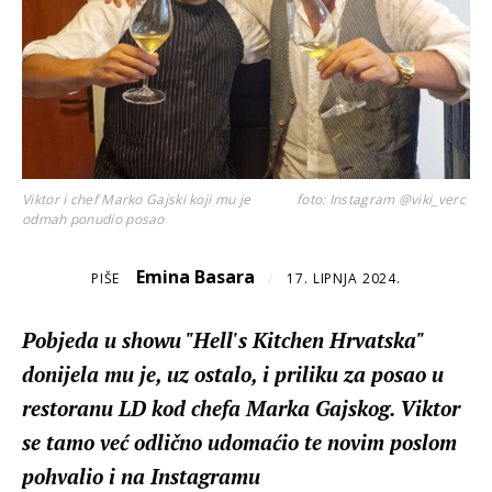
Viktor i chef Marko Gajski koji mu je
foto: Instagram @viki_verc
odmah ponudio posao
Emina Basara
PIŠE
/
17. LIPNJA 2024.
Pobjeda u showu "Hell's Kitchen Hrvatska"
donijela mu je, uz ostalo, i priliku za posao u
restoranu LD kod chefa Marka Gajskog. Viktor
se tamo već odlično udomaćio te novim poslom
pohvalio i na Instagramu