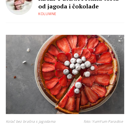
od jagoda i čokolade
KOLUMNE
Kolač bez brašna s jagodama
foto: YumYum Paradise