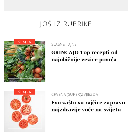
JOŠ IZ RUBRIKE
ŠPAJZA
SLASNE TAJNE
GRINCAJG Top recepti od
najobičnije vezice povrća
ŠPAJZA
CRVENA (SUPER)ZVIJEZDA
Evo zašto su rajčice zapravo
najzdravije voće na svijetu