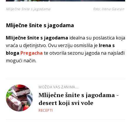
Mliječne šnite s jagodama
foto: Irena Gavran
Mliječne šnite s jagodama
Mliječne šnite s jagodama
idealna su poslastica koja
vraća u djetinjstvo. Ovu verziju osmislila je
Irena s
bloga
Pregacha
te otvorila sezonu jagoda na najslađi
mogući način.
MOŽDA VAS ZANIMA...
Mliječne šnite s jagodama -
desert koji svi vole
RECEPTI