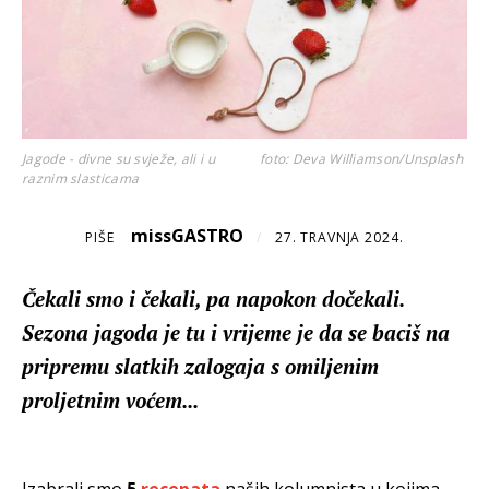
Jagode - divne su svježe, ali i u
foto: Deva Williamson/Unsplash
raznim slasticama
missGASTRO
PIŠE
/
27. TRAVNJA 2024.
Čekali smo i čekali, pa napokon dočekali.
Sezona jagoda je tu i vrijeme je da se baciš na
pripremu slatkih zalogaja s omiljenim
proljetnim voćem...
Izabrali smo
5
recepata
naših kolumnista u kojima