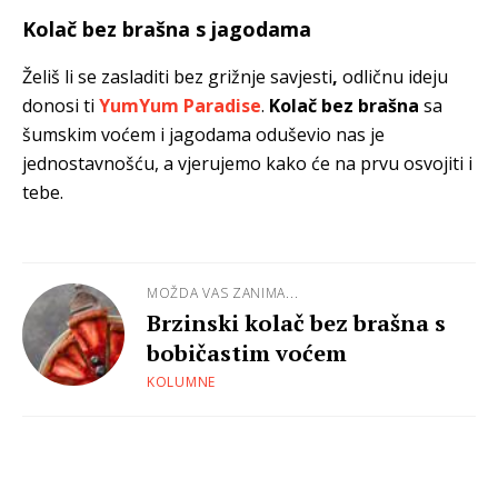
Kolač bez brašna s jagodama
Želiš li se zasladiti bez grižnje savjesti
,
odličnu ideju
donosi ti
YumYum Paradise
.
Kolač bez brašna
sa
šumskim voćem i jagodama oduševio nas je
jednostavnošću, a vjerujemo kako će na prvu osvojiti i
tebe.
MOŽDA VAS ZANIMA...
Brzinski kolač bez brašna s
bobičastim voćem
KOLUMNE