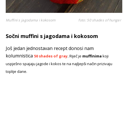
Muffini s jagodama i kokosom
foto: 50 shades of hunger
Sočni muffini s jagodama i kokosom
Još jedan jednostavan recept donosi nam
kolumnistica
50 shades of gray
.
Riječ je
muffinima
koji
uspješno spajaju jagode i kokos
te na najljepši način prizivaju
toplije dane.