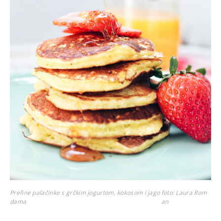
Prefine palačinke s grčkim jogurtom, kokosom i jago
foto: Laura Rom
dama
an