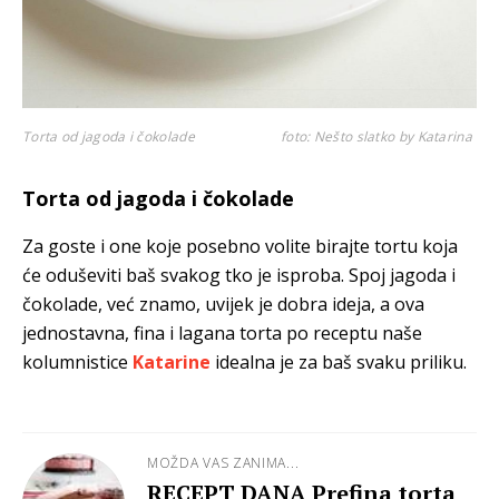
Torta od jagoda i čokolade
foto: Nešto slatko by Katarina
Torta od jagoda i čokolade
Za goste i one koje posebno volite birajte tortu koja
će oduševiti baš svakog tko je isproba. Spoj jagoda i
čokolade, već znamo, uvijek je dobra ideja, a ova
jednostavna, fina i lagana torta po receptu naše
kolumnistice
Katarine
idealna je za baš svaku priliku.
MOŽDA VAS ZANIMA...
RECEPT DANA Prefina torta