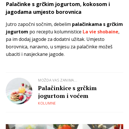
Palačinke s grčkim jogurtom, kokosom i
jagodama umjesto borovnica
Jutro započni
sočnim, debelim
palačinkama s grčkim
jogurtom
po receptu kolumnistice
La vie shobaine
,
pa im dodaj jagode za dodatni užitak. Umjesto
borovnica, naravno, u smjesu za palačinke možeš
ubaciti i nasjeckane jagode.
MOŽDA VAS ZANIMA...
Palačinkice s grčkim
jogurtom i voćem
KOLUMNE