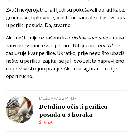
Zvuči nevjerojatno, ali ljudi su pokušavali oprati kape,
grudnjake, tipkovnice, plastične sandale i dijelove auta
u perilici posuđa. Da, stvarno.
Ako nešto nije označeno kao
dishwasher safe
– neka
zauvijek ostane izvan perilice. Niti jedan
cool trik
ne
zaslužuje kvar perilice. Ukratko, prije nego što ubaciš
nešto u perilicu, zapitaj se je li ovo zaista napravljeno
da preživi strojno pranje? Ako nisi siguran – radije
operi ručno.
MOŽDA VAS ZANIMA...
Detaljno očisti perilicu
posuđa u 3 koraka
ŠPAJZA