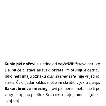
Kuhinjski noževi
su jedna od najčešćih žrtava perilice.
Da, bit će blistavi, ali svaki okretaj im otupljuje oštricu.
Iako neki imaju oznaku
dishwasher safe
, nije vrijedno
rizika. Čak i jedan ciklus može im skratiti vijek trajanja.
Bakar
,
bronca
i
mesing
– ovi plemeniti metali ne trpe
vlagu i toplinu perilice. Brzo oksidiraju, tamne i gube
svoj sjaj.