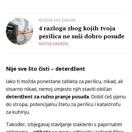
MOŽDA VAS ZANIMA...
4 razloga zbog kojih tvoja
perilica ne suši dobro posuđe
NATIVE SADRŽAJ
Nije sve što čisti – deterdžent
Iako ti možda ponestane tableta za perilicu, nikad, ali
stvarno nikad, nemoj umjesto njih staviti običan
deterdžent za ručno pranje posuđa
. Dobit ćeš pjenu
do stropa, potencijalnu štetu za perilicu i katastrofu
za kuhinju.
Također, izbjegavaj stavljanje staklenki s papirnatim
etiketama –
etikete
se mogu odlijepiti i začepiti filter