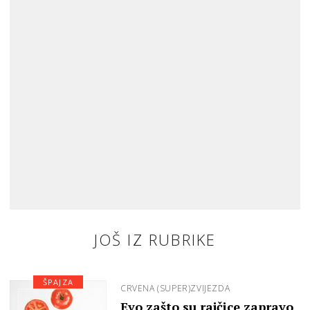
JOŠ IZ RUBRIKE
ŠPAJZA
CRVENA (SUPER)ZVIJEZDA
Evo zašto su rajčice zapravo