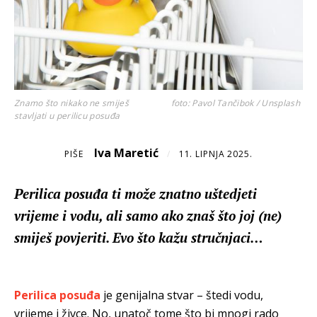
Znamo što nikako ne smiješ
foto: Pavol Tančibok / Unsplash
stavljati u perilicu posuđa
Iva Maretić
PIŠE
/
11. LIPNJA 2025.
Perilica posuđa ti može znatno uštedjeti
vrijeme i vodu, ali samo ako znaš što joj (ne)
smiješ povjeriti. Evo što kažu stručnjaci…
Perilica posuđa
je genijalna stvar – štedi vodu,
vrijeme i živce. No, unatoč tome što bi mnogi rado