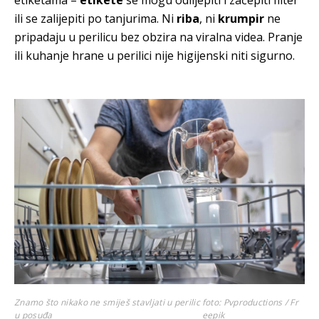
ili se zalijepiti po tanjurima. Ni
riba
, ni
krumpir
ne
pripadaju u perilicu bez obzira na viralna videa. Pranje
ili kuhanje hrane u perilici nije higijenski niti sigurno.
Znamo što nikako ne smiješ stavljati u perilic
foto: Pvproductions / Fr
u posuđa
eepik