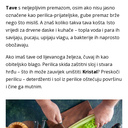
Tave
s neljepljivim premazom, osim ako nisu jasno
označene kao perilica-prijateljske, gube premaz brže
nego što misliš. A znaš koliko takva tava košta. Isto
vrijedi za drvene daske i kuhače – topla voda i para ih
savijaju, pucaju, upijaju vlagu, a bakterije ih naprosto
obožavaju.
Ako imaš tave od lijevanoga željeza, čuvaj ih kao
obiteljsko blago. Perilica skida zaštitni sloj i stvara
hrđu – što ih može zauvijek uništiti.
Kristal
? Preskoči
perilicu – deterdženti i sol iz perilice oštećuju površinu
i čine ga mutnim.