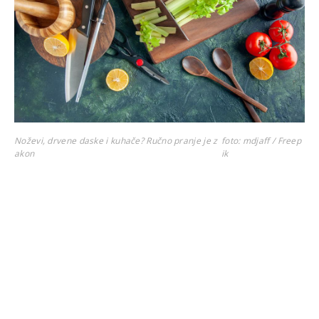
Noževi, drvene daske i kuhače? Ručno pranje je z
foto: mdjaff / Freep
akon
ik