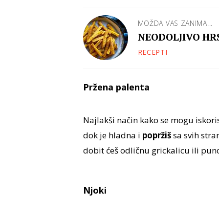
MOŽDA VAS ZANIMA...
NEODOLJIVO HRS
RECEPTI
Pržena palenta
Najlakši način kako se mogu iskoris
dok je hladna i
popržiš
sa svih str
dobit ćeš odličnu grickalicu ili pun
Njoki