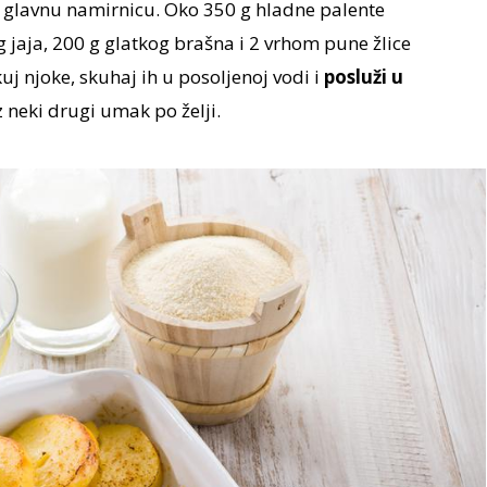
u glavnu namirnicu. Oko 350 g hladne palente
 jaja, 200 g glatkog brašna i 2 vrhom pune žlice
j njoke, skuhaj ih u posoljenoj vodi i
posluži u
z neki drugi umak po želji.