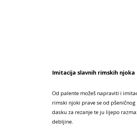
Imitacija slavnih rimskih njoka
Od palente možeš napraviti i imitac
rimski njoki prave se od pšeničnog g
dasku za rezanje te ju lijepo razma
debljine.