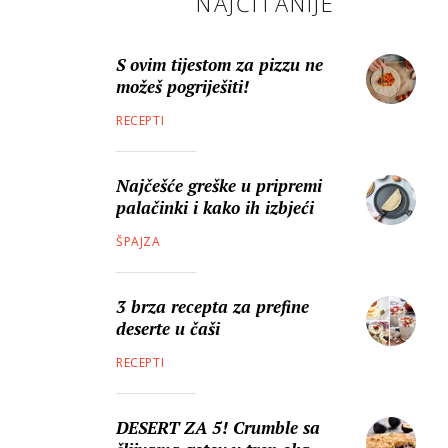
NAJČITANIJE
S ovim tijestom za pizzu ne
možeš pogriješiti!
RECEPTI
Najčešće greške u pripremi
palačinki i kako ih izbjeći
ŠPAJZA
3 brza recepta za prefine
deserte u čaši
RECEPTI
DESERT ZA 5! Crumble sa