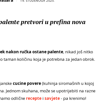
Basara
/
19. STUDENOGA 2025.
palente pretvori u prefina nova
jek nakon ručka ostane palente
, nikad još nitko
ao taman količinu koja je potrebna za jedan obrok.
ijanske
cucine povere
(kuhinja siromašnih u kojoj
rsna. Jednom skuhana, može se upotrijebiti na razne
 Imamo odlične
recepte
i
savjete
- pa krenimo!