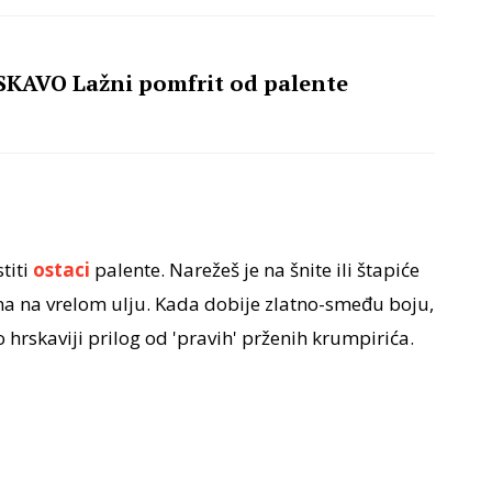
KAVO Lažni pomfrit od palente
titi
ostaci
palente. Narežeš je na šnite ili štapiće
ana na vrelom ulju. Kada dobije zlatno-smeđu boju,
o hrskaviji prilog od 'pravih' prženih krumpirića.