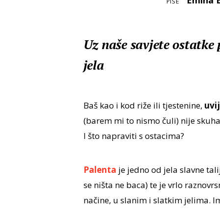
Emina 
PIŠE
Uz naše savjete ostatke 
jela
Baš kao i kod riže ili tjestenine,
uvi
(barem mi to nismo čuli) nije skuh
I što napraviti s ostacima?
Palenta
je jedno od jela slavne tal
se ništa ne baca) te je vrlo raznov
načine, u slanim i slatkim jelima.