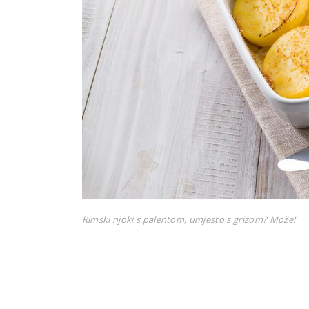
Rimski njoki s palentom, umjesto s grizom? Može!