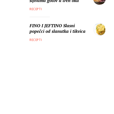
šljivama gotov u tren oka
RECEPTI
FINO I JEFTINO Slasni
popečci od slanutka i tikvica
RECEPTI