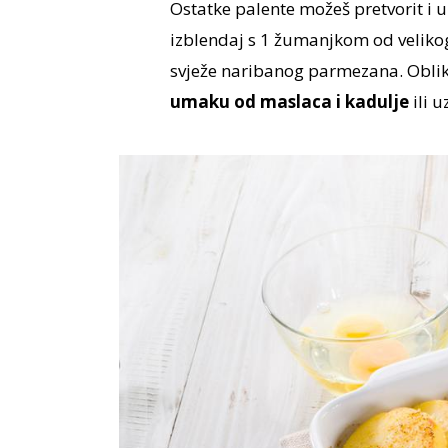
Ostatke palente možeš pretvorit i 
izblendaj s 1 žumanjkom od velikog
svježe naribanog parmezana. Obliku
umaku od maslaca i kadulje
ili u