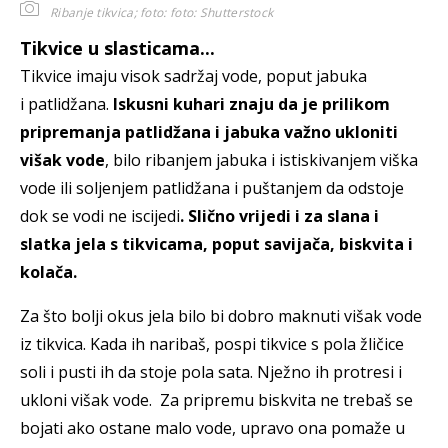
Ribanje tikvica; foto:
foto: Shutterstock
Tikvice u slasticama...
Tikvice imaju visok sadržaj vode, poput jabuka
i patlidžana.
Iskusni kuhari znaju da je prilikom
pripremanja patlidžana i jabuka važno ukloniti
višak vode
, bilo ribanjem jabuka i istiskivanjem viška
vode ili soljenjem patlidžana i puštanjem da odstoje
dok se vodi ne iscijedi
. Slično vrijedi i za slana i
slatka jela s tikvicama, poput savijača, biskvita i
kolača.
Za što bolji okus jela bilo bi dobro maknuti višak vode
iz tikvica. Kada ih naribaš, pospi tikvice s pola žličice
soli i pusti ih da stoje pola sata. Nježno ih protresi i
ukloni višak vode. Za pripremu biskvita ne trebaš se
bojati ako ostane malo vode, upravo ona pomaže u