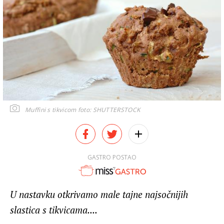
Muffini s tikvicom
foto: SHUTTERSTOCK
GASTRO POSTAO
U nastavku otkrivamo male tajne najsočnijih
slastica s tikvicama....