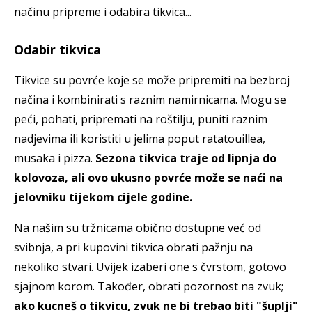
načinu pripreme i odabira tikvica...
Odabir tikvica
Tikvice su povrće koje se može pripremiti na bezbroj
načina i kombinirati s raznim namirnicama. Mogu se
peći, pohati, pripremati na roštilju, puniti raznim
nadjevima ili koristiti u jelima poput ratatouillea,
musaka i pizza.
Sezona tikvica traje od lipnja do
kolovoza, ali ovo ukusno povrće može se naći na
jelovniku tijekom cijele godine.
Na našim su tržnicama obično dostupne već od
svibnja, a pri kupovini tikvica obrati pažnju na
nekoliko stvari. Uvijek izaberi one s čvrstom, gotovo
sjajnom korom. Također, obrati pozornost na zvuk;
ako kucneš o tikvicu, zvuk ne bi trebao biti "šuplji"