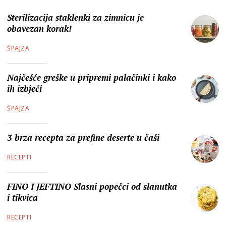
Sterilizacija staklenki za zimnicu je
obavezan korak!
ŠPAJZA
Najčešće greške u pripremi palačinki i kako
ih izbjeći
ŠPAJZA
3 brza recepta za prefine deserte u čaši
RECEPTI
FINO I JEFTINO Slasni popečci od slanutka
i tikvica
RECEPTI