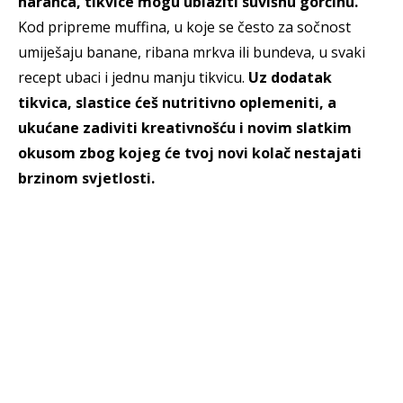
naranča, tikvice mogu ublažiti suvišnu gorčinu.
Kod pripreme muffina, u koje se često za sočnost
umiješaju banane, ribana mrkva ili bundeva, u svaki
recept ubaci i jednu manju tikvicu.
Uz dodatak
tikvica, slastice ćeš nutritivno oplemeniti, a
ukućane zadiviti kreativnošću i novim slatkim
okusom zbog kojeg će tvoj novi kolač nestajati
brzinom svjetlosti.