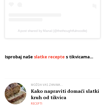
A post shared by Manal (@thethoughtfulnoodle)
Isprobaj naše
slatke recepte
s tikvicama...
MOŽDA VAS ZANIMA...
Kako napraviti domaći slatki
kruh od tikvica
RECEPTI