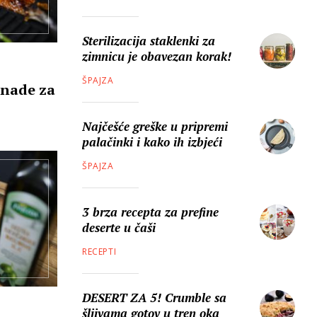
Sterilizacija staklenki za
zimnicu je obavezan korak!
ŠPAJZA
inade za
Najčešće greške u pripremi
palačinki i kako ih izbjeći
ŠPAJZA
3 brza recepta za prefine
deserte u čaši
RECEPTI
DESERT ZA 5! Crumble sa
šljivama gotov u tren oka