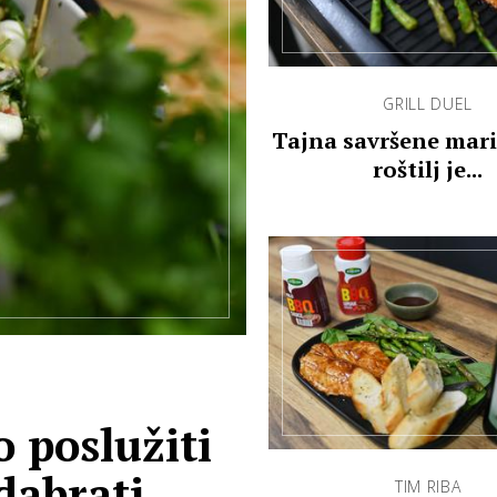
GRILL DUEL
Tajna savršene mar
roštilj je...
 poslužiti
odabrati
TIM RIBA