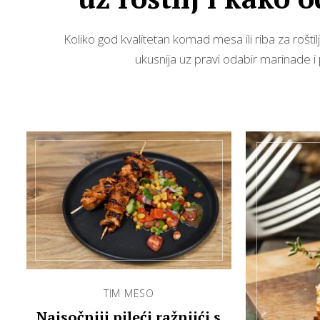
marinadu
Koliko god kvalitetan komad mesa ili riba za roštilj b
ukusnija uz pravi odabir marinade i 
TIM MESO
Najsočniji pileći ražnjići s