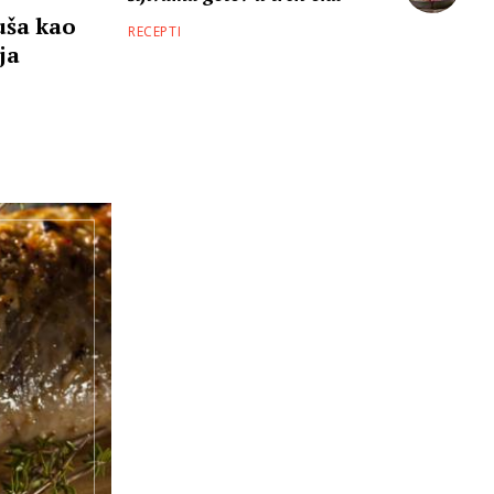
uša kao
RECEPTI
ja