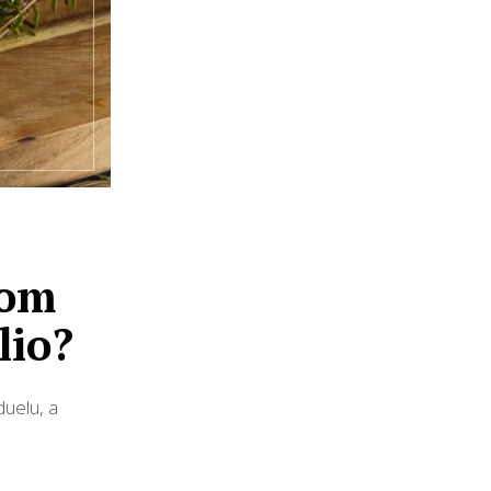
tom
lio?
duelu, a