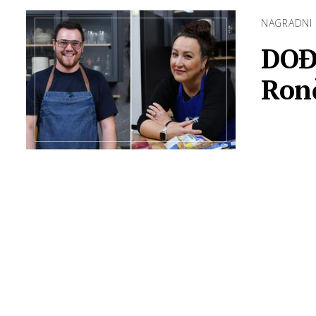
NAGRADNI 
DOĐ
Ronč
ti t