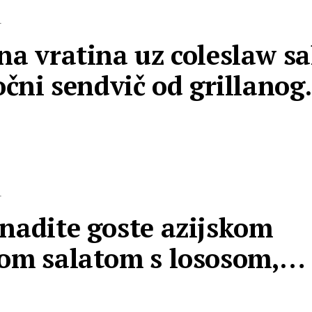
L
na vratina uz coleslaw sa
sočni sendvič od grillanog
atka? Ne mo…
L
nadite goste azijskom
om salatom s lososom,
om i sezamom