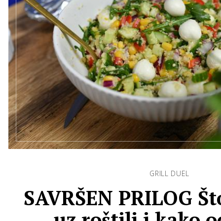
GRILL DUEL
SAVRŠEN PRILOG Što
uz roštilj i kako 