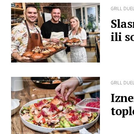
GRILL DUE
Slas
ili 
zab
GRILL DUE
Izne
topl
med