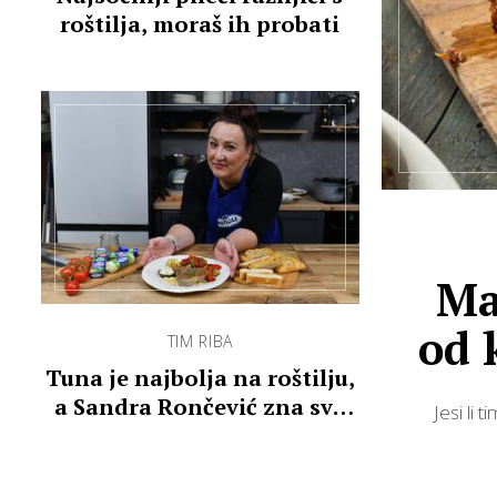
roštilja, moraš ih probati
Ma
od 
TIM RIBA
Tuna je najbolja na roštilju,
a Sandra Rončević zna sve
Jesi li 
tajne pripreme