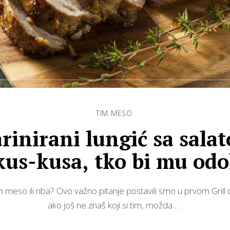
TIM MESO
rinirani lungić sa sala
kus-kusa, tko bi mu odo
tim meso ili riba? Ovo važno pitanje postavili smo u prvom Grill 
ako još ne znaš koji si tim, možda …