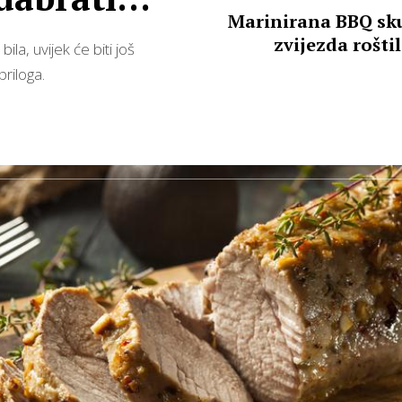
Marinirana BBQ sk
zvijezda roštil
ila, uvijek će biti još
priloga.