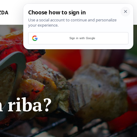
ZDA
Sign in with Google
m riba?