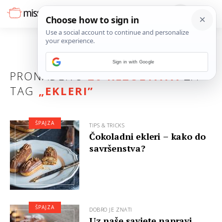
Sign in with Google
PRONAĐENO
20 REZULTATA
ZA
TAG
„
EKLERI
”
ŠPAJZA
TIPS & TRICKS
Čokoladni ekleri – kako do
savršenstva?
ŠPAJZA
DOBRO JE ZNATI
Uz naše savjete napravi