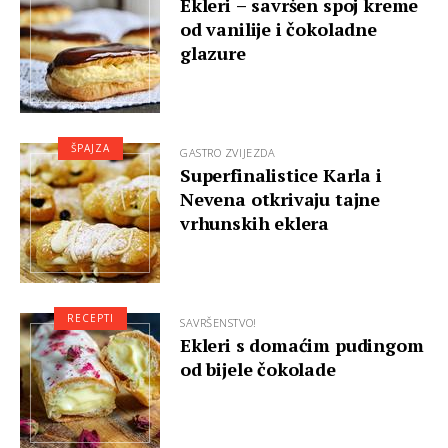
Ekleri – savršen spoj kreme
od vanilije i čokoladne
glazure
ŠPAJZA
GASTRO ZVIJEZDA
Superfinalistice Karla i
Nevena otkrivaju tajne
vrhunskih eklera
RECEPTI
SAVRŠENSTVO!
Ekleri s domaćim pudingom
od bijele čokolade