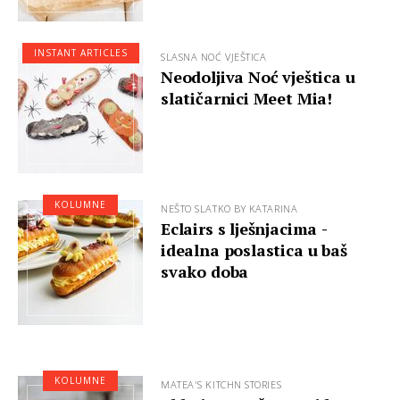
INSTANT ARTICLES
SLASNA NOĆ VJEŠTICA
Neodoljiva Noć vještica u
slatičarnici Meet Mia!
KOLUMNE
NEŠTO SLATKO BY KATARINA
Eclairs s lješnjacima -
idealna poslastica u baš
svako doba
KOLUMNE
MATEA'S KITCHN STORIES