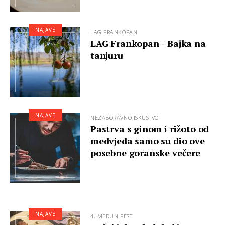
NAJAVE
LAG FRANKOPAN
LAG Frankopan - Bajka na
tanjuru
NAJAVE
NEZABORAVNO ISKUSTVO
Pastrva s ginom i rižoto od
medvjeda samo su dio ove
posebne goranske večere
NAJAVE
4. MEDUN FEST