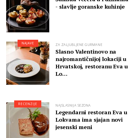
- slavlje goranske kuhinje
NAJAVE
ZA ZALJUBLJENE GURMANE
Slasno Valentinovo na
najromantičnijoj lokaciji u
Hrvatskoj, restoranu Eva u
Lo…
RECENZIJE
NAJSLASNIJA SEZONA
Legendarni restoran Eva u
Lokvama ima sjajan novi
jesenski meni