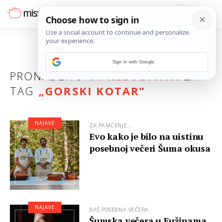
Sign in with Google
PRONAĐENO
11 REZULTATA
ZA
TAG
„
GORSKI KOTAR
”
NAJAVE
ZA PAMĆENJE...
Evo kako je bilo na uistinu
posebnoj večeri Šuma okusa
NAJAVE
BAŠ POSEBNA VEČERA
Šumska večera u Fužinama