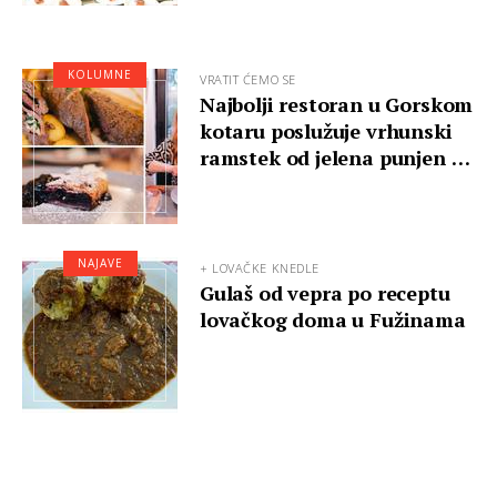
KOLUMNE
VRATIT ĆEMO SE
Najbolji restoran u Gorskom
kotaru poslužuje vrhunski
ramstek od jelena punjen …
NAJAVE
+ LOVAČKE KNEDLE
Gulaš od vepra po receptu
lovačkog doma u Fužinama