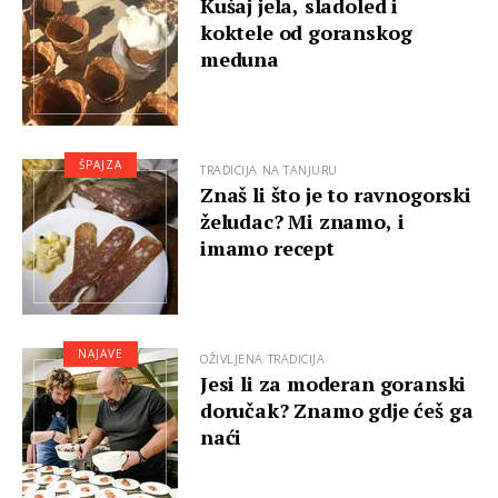
Kušaj jela, sladoled i
koktele od goranskog
meduna
ŠPAJZA
TRADICIJA NA TANJURU
Znaš li što je to ravnogorski
želudac? Mi znamo, i
imamo recept
NAJAVE
OŽIVLJENA TRADICIJA
Jesi li za moderan goranski
doručak? Znamo gdje ćeš ga
naći