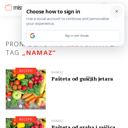
Sign in with Google
PRONAĐENO
178 REZULTATA
ZA
TAG
„
NAMAZ
”
RECEPTI
NAMAZ
Pašteta od guščjih jetara
RECEPTI
NAMAZ
Pašteta od graha i rajčica