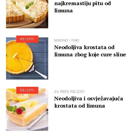
najkremastiju pitu od
limuna
RECEPTI
MIRISNO I FINO
Neodoljiva krostata od
limuna zbog koje cure sline
RECEPTI
ZA PRSTE POLIZATI
Neodoljiva i osvježavajuća
krostata od limuna