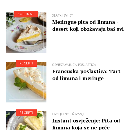
KOLUMNE
SLATKI SVIJET
Meringue pita od limuna -
desert koji obožavaju baš svi
RECEPTI
OSVJEŽAVAJUĆA POSLASTICA
Francuska poslastica: Tart
od limuna i meringe
RECEPTI
PROLJETNO UŽIVANJE
Instant osvježenje: Pita od
limuna koja se ne peče