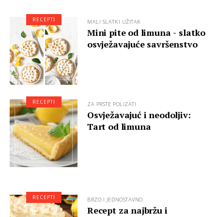
RECEPTI
MALI SLATKI UŽITAK
Mini pite od limuna - slatko
osvježavajuće savršenstvo
RECEPTI
ZA PRSTE POLIZATI
Osvježavajuć i neodoljiv:
Tart od limuna
RECEPTI
BRZO I JEDNOSTAVNO
Recept za najbržu i