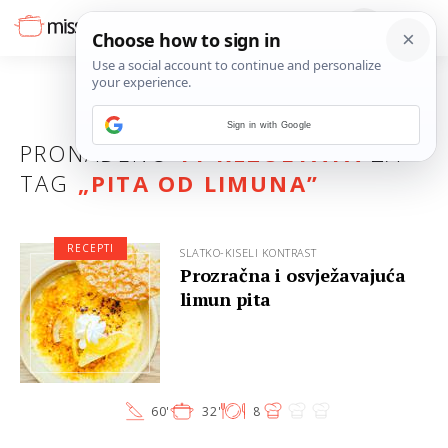
Sign in with Google
PRONAĐENO
11 REZULTATA
ZA
TAG
„
PITA OD LIMUNA
”
RECEPTI
SLATKO-KISELI KONTRAST
Prozračna i osvježavajuća
limun pita
60'
32'
8