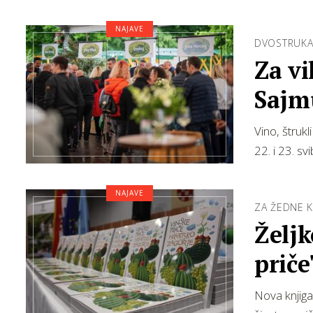
NAJAVE
DVOSTRUKA 
Za v
Sajmu
Vino, štrukl
22. i 23. sv
NAJAVE
ZA ŽEDNE K
Želj
priče
zago
Nova knjiga