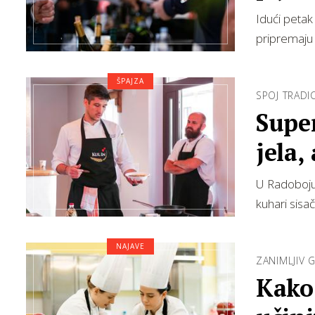
Idući petak
pripremaju 
ŠPAJZA
SPOJ TRADI
Super
jela,
U Radoboju,
kuhari sisa
NAJAVE
ZANIMLJIV 
Kako 