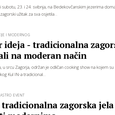
 i subotu, 23. i 24. svibnja, na Bedekovčanskim jezerima doma
zagorski užitak za sva osjetila…
CIJE I MODERNOG
 ideja - tradicionalna zago
 ali na moderan način
 u srcu Zagorja, održan je odličan cooking show na kojem su 
čkog Kul IN-a tradicional…
GASTRO EVENT
tradicionalna zagorska jela