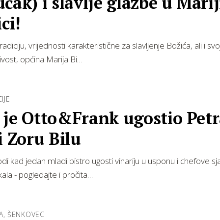
čak) i slavlje glazbe u Marij
ci!
tradiciju, vrijednosti karakteristične za slavljenje Božića, ali i svo
ivost, općina Marija Bi…
IJE
 je Otto&Frank ugostio Petr
i Zoru Bilu
di kad jedan mladi bistro ugosti vinariju u usponu i chefove sj
kala - pogledajte i pročita…
A, ŠENKOVEC