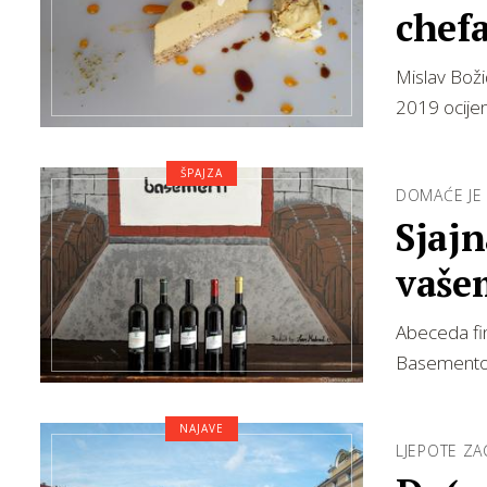
chefa
Mislav Boži
2019 ocije
ŠPAJZA
DOMAĆE JE 
Sjajn
vaše
Abeceda fin
Basementom
NAJAVE
LJEPOTE ZA