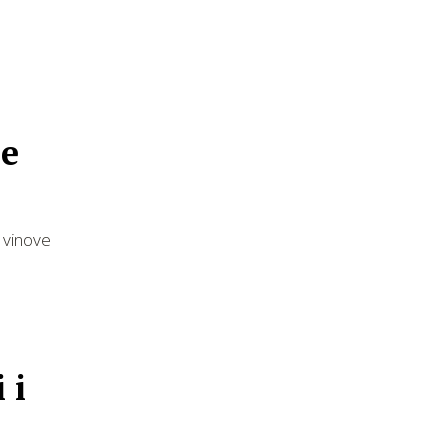
ne
 vinove
 i