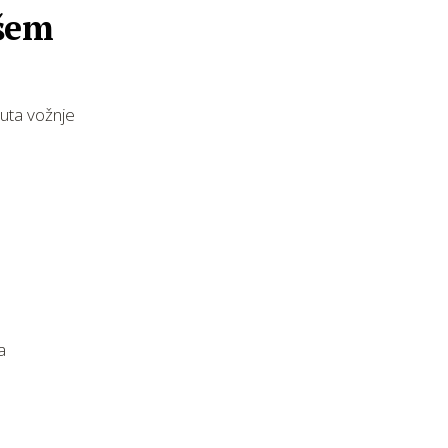
pšem
nuta vožnje
a