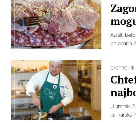
Zagor
mogu
Asfalt, beto
od centra 
GASTRO.HR
Chtef
najbo
U utorak, 2
kulinarska 