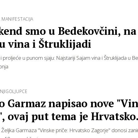
MANIFESTACIJA
ikend smo u Bedekovčini, na
 vina i Štruklijadi
i i proljeće u punom sjaju: Najstariji Sajam vina i Štruklijada u B
ibnja
NJIGOLJUPCE
ko Garmaz napisao nove "Vi
", ovaj put tema je Hrvatsko
rje
 Željka Garmaza "Vinske priče: Hrvatsko Zagorje" donosi zani