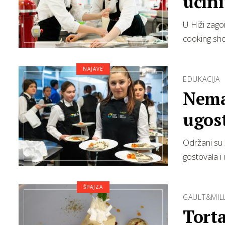
učin
U Hiži zago
cooking sho
NAJAVE
EDUKACIJA
Nema
ugos
obra
Održani su 3
gostovala i
ŠPAJZA
GAULT&MIL
Torta