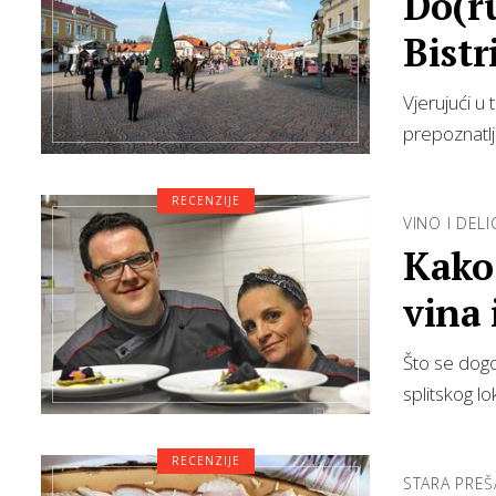
Do(ru
Bistri
Vjerujući u 
prepoznatlj
RECENZIJE
VINO I DELIC
Kako
vina 
Što se dogo
splitskog lo
RECENZIJE
STARA PREŠ