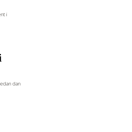
nt i
i
 jedan dan