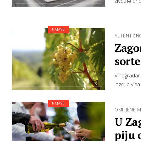
životne pri
NAJAVE
AUTENTIČN
Zagor
sorte
Vinogradari
loze, a vin
NAJAVE
OMILJENE M
U Zag
piju 