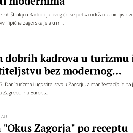
iti modernima
rskih štruklji u Radoboju ovog će se petka održati zanimljiv eve
w. Tipična zagorska jela u m…
 dobrih kadrova u turizmu 
titeljstvu bez modernog
zovanja
. Dani turizma i ugostiteljstva u Zagorju, a manifestacija je na
 u Zagrebu, na Europs…
LAU
 "Okus Zagorja" po receptu