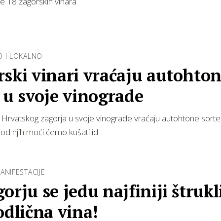
če 18 zagorskih vinara
O I LOKALNO
ski vinari vraćaju autohto
 u svoje vinograde
 Hrvatskog zagorja u svoje vinograde vraćaju autohtone sorte
a od njih moći ćemo kušati id…
ANIFESTACIJE
orju se jedu najfiniji štrukli
odlična vina!