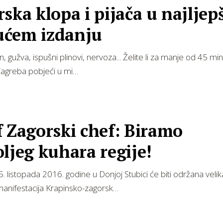
ska klopa i pijača u najlje
ćem izdanju
n, gužva, ispušni plinovi, nervoza... Želite li za manje od 45 mi
Zagreba pobjeći u mi…
 Zagorski chef: Biramo
ljeg kuhara regije!
5. listopada 2016. godine u Donjoj Stubici će biti održana velik
manifestacija Krapinsko-zagorsk…