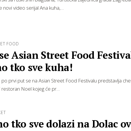
e novi video serijal Ana kuha,…
REET FOOD
 se Asian Street Food Festiva
o tko sve kuha!
po prvi put se na Asian Street Food Festivalu predstavlja che
 i restoran Noel kojeg će pr…
KET
Dolac ovaj i