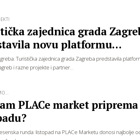
EKTI
tička zajednica grada Zagre
stavila novu platformu
cious Zagreb …
agreba: Turistička zajednica grada Zagreba predstavila platfo
agreb i razne projekte i partner…
O...
nam PLACe market priprema
opadu?
jesenska runda: listopad na PLACe Marketu donosi najbolje od