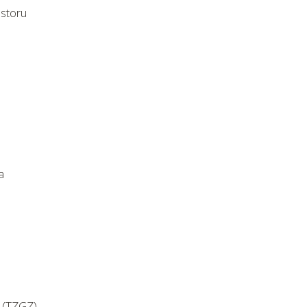
storu
a
a (TZGZ)