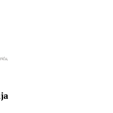
riću,
ija