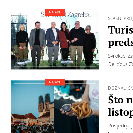
NAJAVE
SLASNI PROJ
Turis
pred
Deli
Svi okusi Z
Delicious Z
NAJAVE
DOZNALI SM
Što 
list
Posljednja 