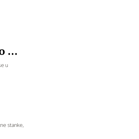
o se
se u
ne stanke,