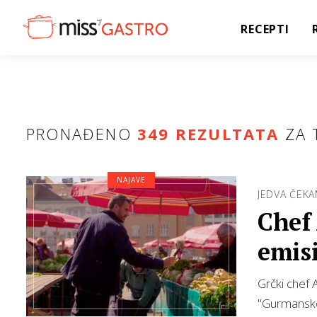
RECEPTI
PRONAĐENO
349 REZULTATA
ZA 
NAJAVE
JEDVA ČEKA
Chef 
emisi
prog
Grčki chef 
"Gurmansko