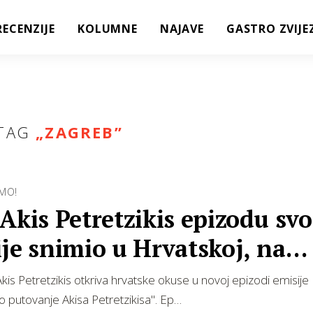
RECENZIJE
KOLUMNE
NAJAVE
GASTRO ZVIJE
TAG
„
ZAGREB
”
MO!
Akis Petretzikis epizodu svo
je snimio u Hrvatskoj, na
ramu je …
Akis Petretzikis otkriva hrvatske okuse u novoj epizodi emisije
 putovanje Akisa Petretzikisa". Ep…