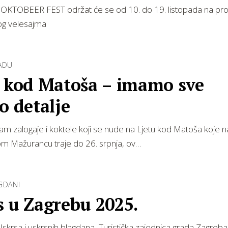
 OKTOBEER FEST održat će se od 10. do 19. listopada na pro
g velesajma
ADU
o kod Matoša – imamo sve
o detalje
am zalogaje i koktele koji se nude na Ljetu kod Matoša koje n
m Mažurancu traje do 26. srpnja, ov…
GDANI
s u Zagrebu 2025.
rsa i uskrsnih blagdana, Turistička zajednica grada Zagreb