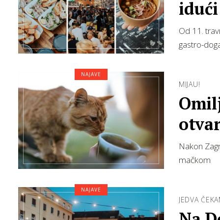
idući
Od 11. trav
gastro-dog
NAJAVE
MIJAU!
Omil
otvar
Nakon Zagre
mačkom
NAJAVE
JEDVA ČEKA
Na Do