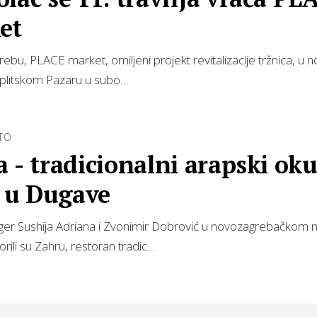
et
ebu, PLACE market, omiljeni projekt revitalizacije tržnica, u 
splitskom Pazaru u subo…
TO
 - tradicionalni arapski oku
i u Dugave
nger Sushija Adriana i Zvonimir Dobrović u novozagrebačkom n
rili su Zahru, restoran tradic…