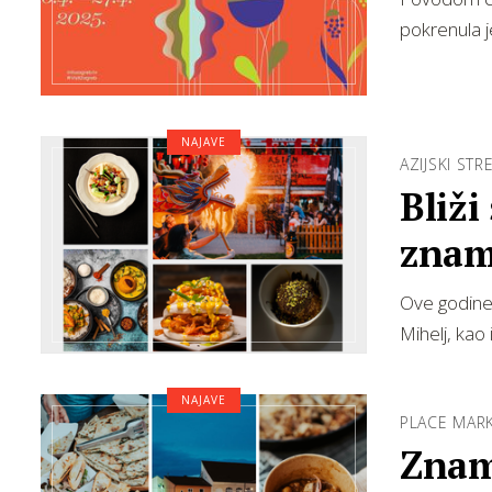
pokrenula j
NAJAVE
AZIJSKI ST
Bliži
znam
Ove godine 
Mihelj, kao
NAJAVE
PLACE MAR
Znamo tko sve dolazi na 