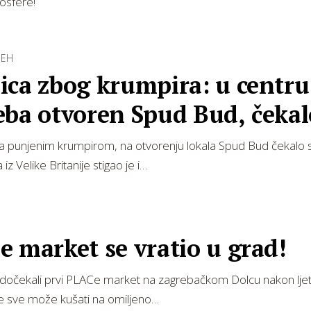
osfere!
JEH
ica zbog krumpira: u centru
eba otvoren Spud Bud, čekal
dovima
 za punjenim krumpirom, na otvorenju lokala Spud Bud čekalo 
iz Velike Britanije stigao je i…
 market se vratio u grad!
dočekali prvi PLACe market na zagrebačkom Dolcu nakon ljet
e sve može kušati na omiljeno…