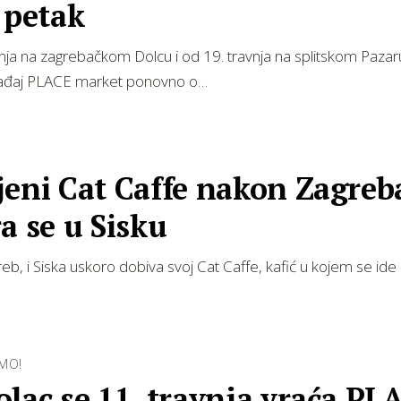
 petak
nja na zagrebačkom Dolcu i od 19. travnja na splitskom Pazaru
ađaj PLACE market ponovno o…
jeni Cat Caffe nakon Zagreb
a se u Sisku
b, i Siska uskoro dobiva svoj Cat Caffe, kafić u kojem se ide 
MO!
lac se 11. travnja vraća PL