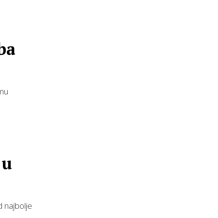
ba
rmu
 u
 najbolje