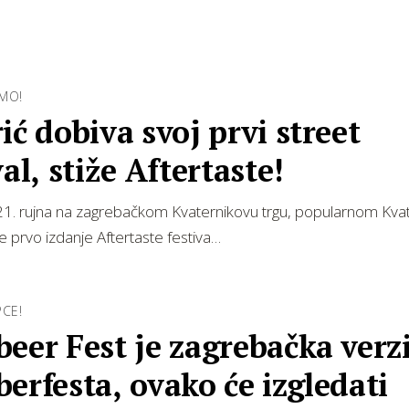
MO!
ić dobiva svoj prvi street
val, stiže Aftertaste!
1. rujna na zagrebačkom Kvaternikovu trgu, popularnom Kvat
e prvo izdanje Aftertaste festiva…
PCE!
eer Fest je zagrebačka verz
erfesta, ovako će izgledati