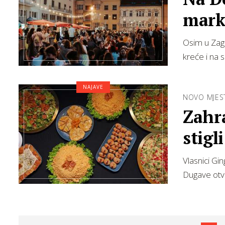
mark
Osim u Zagr
kreće i na 
NAJAVE
NOVO MJES
Zahra
stigl
Vlasnici Gi
Dugave otvo