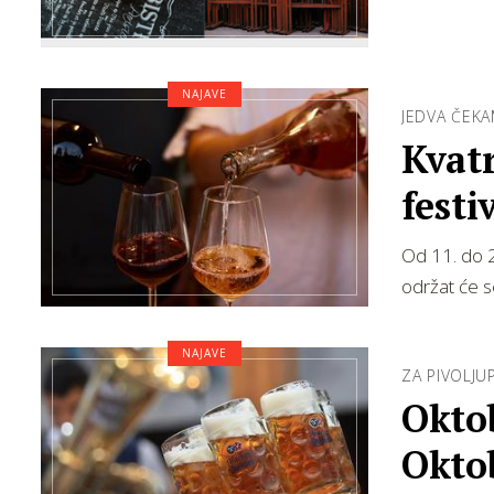
NAJAVE
JEDVA ČEKA
Kvatr
festi
Od 11. do 2
održat će s
NAJAVE
ZA PIVOLJU
Oktob
Oktob