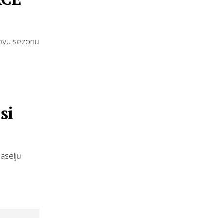
novu sezonu
si
aselju