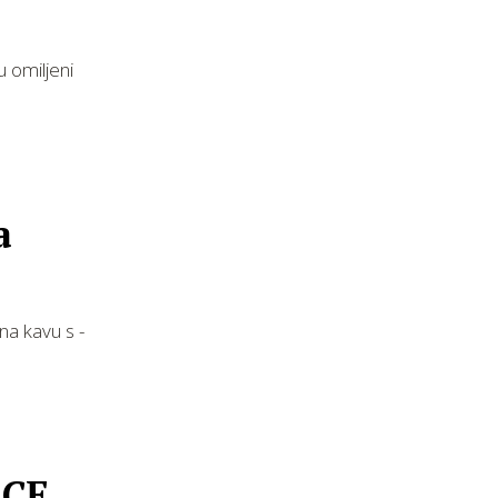
 omiljeni
a
na kavu s -
ACE