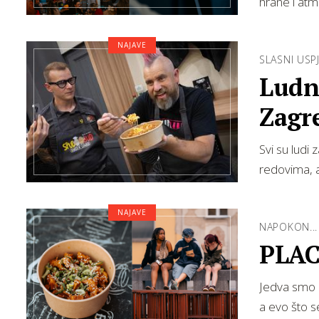
hrane i atm
NAJAVE
SLASNI USP
Ludn
Zagr
u re
Svi su ludi
redovima, a 
NAJAVE
NAPOKON...
PLACe
Jedva smo 
a evo što s