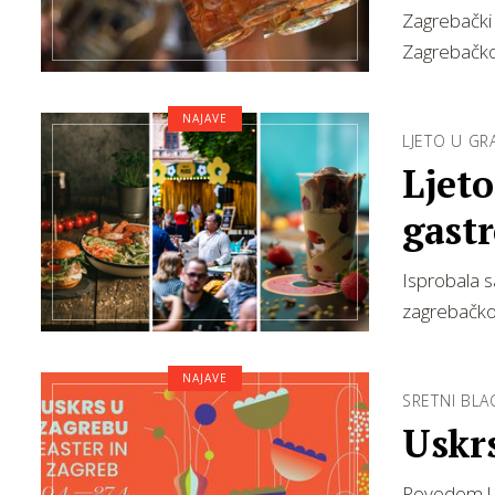
Zagrebački
Zagrebačko
NAJAVE
LJETO U GR
Ljet
gastr
Isprobala s
zagrebačko
NAJAVE
SRETNI BLA
Uskr
Povodom Usk