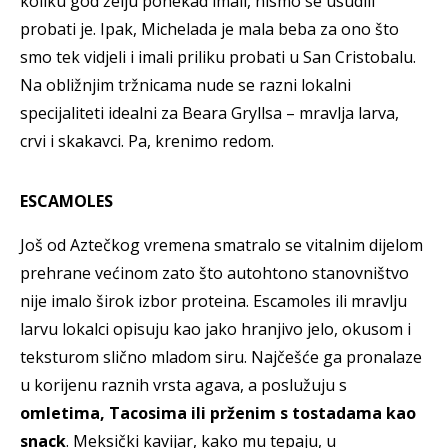
koliku god želju ponekad imali, nismo se usudili
probati je. Ipak, Michelada je mala beba za ono što
smo tek vidjeli i imali priliku probati u San Cristobalu.
Na obližnjim tržnicama nude se razni lokalni
specijaliteti idealni za Beara Gryllsa – mravlja larva,
crvi i skakavci. Pa, krenimo redom.
ESCAMOLES
Još od Aztečkog vremena smatralo se vitalnim dijelom
prehrane većinom zato što autohtono stanovništvo
nije imalo širok izbor proteina. Escamoles ili mravlju
larvu lokalci opisuju kao jako hranjivo jelo, okusom i
teksturom slično mladom siru. Najčešće ga pronalaze
u korijenu raznih vrsta agava, a poslužuju s
omletima, Tacosima ili prženim s tostadama kao
snack
. Meksički kavijar, kako mu tepaju, u