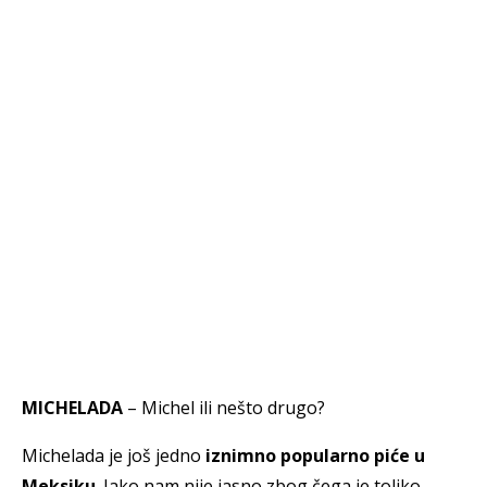
MICHELADA
– Michel ili nešto drugo?
Michelada je još jedno
iznimno popularno piće u
Meksiku
. Iako nam nije jasno zbog čega je toliko