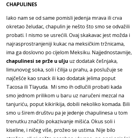
CHAPULINES
Iako nam se od same pomisli jedenja mrava ili crva
okretao želudac, chapulin je nešto što smo se odvažili
probati. I nismo se usrećili. Ovaj skakavac jest možda i
najrasprostranjeniji kukac na meksičkim tržnicama,
ima ga doslovno po cijelom Meksiku. Najjednostavnije,
chapulinesi se prže u ulju
uz dodatak češnjaka,
limunovog soka, soli i čilija u prahu, a poslužuje se
najčešće kao snack ili kao dodatak jelima poput
Tacosa ili Tlayuda. Mi smo ih odlučili probati kada
smo jednom prilikom u baru uz naručeni mezcal na
tanjuriću, poput kikirikija, dobili nekoliko komada. Bili
smo u širem društvu pa je jedenje chapulinesa u tom
trenutku značilo pokazivanje mišića. Okus soli i
kiseline, i ničeg više, prožeo se ustima. Nije bilo