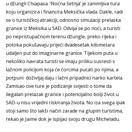
u džungli Chiapasa. ‘Noćna šetnja’ je zanimljiva tura
koju organizira i financira Meksička vlada. Dakle, radi
se o turističkoj atrakciji, odnosno simulaciji prelaska
granice iz Meksika u SAD. Odvija se po noći, a turisti
po nepristupačnom terenu džungle, preko rijeka i
potoka pokušavaju prijeći dvadesetak kilometara
udaljen put do imaginarne granice. Tijekom puta u
nekoliko navrata turisti se imaju priliku susresti s
lažnom policijom koja će ćorcima pucati po njima, a
potpuni doživljaj daju i lažni pripadnici narko kartela.
Zamisao ove ture je podizanje svijesti o tome da
ilegalan prelazak granice i potencijalno bolji život u
SAD-u nisu vrijedni riskiranja života. No iza svega ipak
stoji samo što lakši način zarade na glupim turistima,
rekao je Jaime dok je ispijao svoju drugu Micheladu.