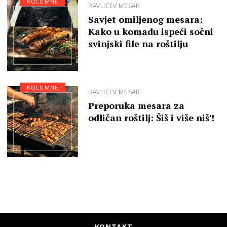
KOLUMNE
RAVLIĆEV MESAR
Savjet omiljenog mesara:
Kako u komadu ispeći sočni
svinjski file na roštilju
KOLUMNE
RAVLIĆEV MESAR
Preporuka mesara za
odličan roštilj: Šiš i više niš'!
KONTAKT