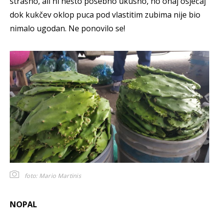
strašno, ali ni nešto posebno ukusno, no onaj osjećaj
dok kukčev oklop puca pod vlastitim zubima nije bio
nimalo ugodan. Ne ponovilo se!
foto: Mario Martinis
NOPAL