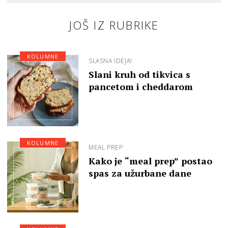
JOŠ IZ RUBRIKE
KOLUMNE
SLASNA IDEJA!
Slani kruh od tikvica s
pancetom i cheddarom
KOLUMNE
MEAL PREP
Kako je “meal prep” postao
spas za užurbane dane