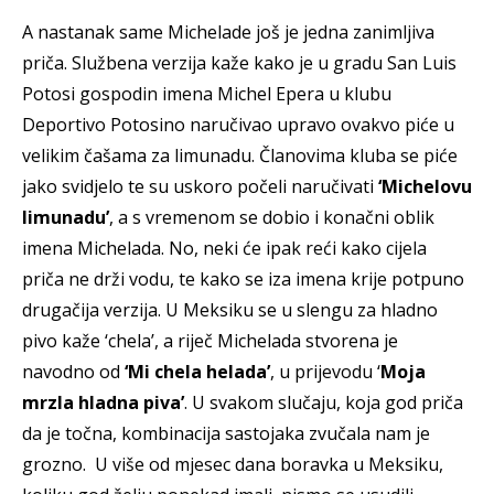
A nastanak same Michelade još je jedna zanimljiva
priča. Službena verzija kaže kako je u gradu San Luis
Potosi gospodin imena Michel Epera u klubu
Deportivo Potosino naručivao upravo ovakvo piće u
velikim čašama za limunadu. Članovima kluba se piće
jako svidjelo te su uskoro počeli naručivati
‘Michelovu
limunadu’
, a s vremenom se dobio i konačni oblik
imena Michelada. No, neki će ipak reći kako cijela
priča ne drži vodu, te kako se iza imena krije potpuno
drugačija verzija. U Meksiku se u slengu za hladno
pivo kaže ‘chela’, a riječ Michelada stvorena je
navodno od
‘Mi chela helada’
, u prijevodu ‘
Moja
mrzla hladna piva’
. U svakom slučaju, koja god priča
da je točna, kombinacija sastojaka zvučala nam je
grozno. U više od mjesec dana boravka u Meksiku,