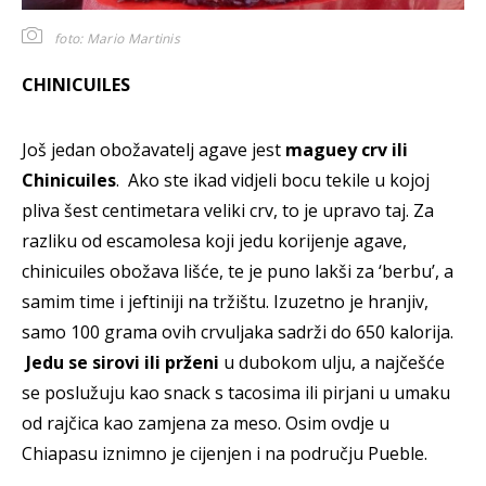
foto: Mario Martinis
CHINICUILES
Još jedan obožavatelj agave jest
maguey crv ili
Chinicuiles
. Ako ste ikad vidjeli bocu tekile u kojoj
pliva šest centimetara veliki crv, to je upravo taj. Za
razliku od escamolesa koji jedu korijenje agave,
chinicuiles obožava lišće, te je puno lakši za ‘berbu’, a
samim time i jeftiniji na tržištu. Izuzetno je hranjiv,
samo 100 grama ovih crvuljaka sadrži do 650 kalorija.
Jedu se sirovi ili prženi
u dubokom ulju, a najčešće
se poslužuju kao snack s tacosima ili pirjani u umaku
od rajčica kao zamjena za meso. Osim ovdje u
Chiapasu iznimno je cijenjen i na području Pueble.