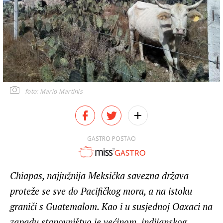
foto: Mario Martinis
GASTRO POSTAO
Chiapas, najjužnija Meksička savezna država
proteže se sve do Pacifičkog mora, a na istoku
graniči s Guatemalom. Kao i u susjednoj Oaxaci na
zapadu stanovništvo je većinom indijanskog