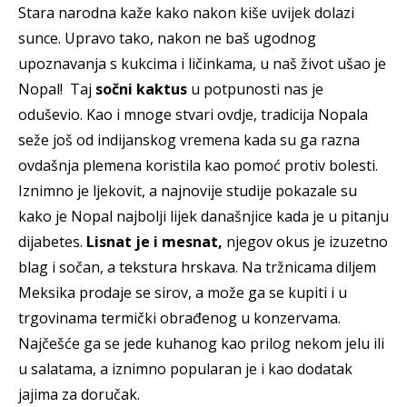
Stara narodna kaže kako nakon kiše uvijek dolazi
sunce. Upravo tako, nakon ne baš ugodnog
upoznavanja s kukcima i ličinkama, u naš život ušao je
Nopal! Taj
sočni kaktus
u potpunosti nas je
oduševio. Kao i mnoge stvari ovdje, tradicija Nopala
seže još od indijanskog vremena kada su ga razna
ovdašnja plemena koristila kao pomoć protiv bolesti.
Iznimno je ljekovit, a najnovije studije pokazale su
kako je Nopal najbolji lijek današnjice kada je u pitanju
dijabetes.
Lisnat je i mesnat,
njegov okus je izuzetno
blag i sočan, a tekstura hrskava. Na tržnicama diljem
Meksika prodaje se sirov, a može ga se kupiti i u
trgovinama termički obrađenog u konzervama.
Najčešće ga se jede kuhanog kao prilog nekom jelu ili
u salatama, a iznimno popularan je i kao dodatak
jajima za doručak.