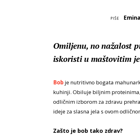
Emina
PIŠE
Omiljenu, no nažalost p
iskoristi u maštovitim j
Bob
je
nutritivno bogata mahunarka
kuhinji. Obiluje biljnim proteinima
odličnim izborom za zdravu prehran
ideje za slasna jela s ovom odlič
Zašto je bob tako zdrav?