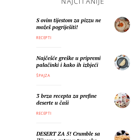
NAJČITANIJE
S ovim tijestom za pizzu ne
možeš pogriješiti!
RECEPTI
Najčešće greške u pripremi
palačinki i kako ih izbjeći
ŠPAJZA
3 brza recepta za prefine
deserte u čaši
RECEPTI
DESERT ZA 5! Crumble sa