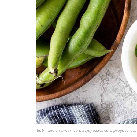
Bob - divna namirnica u kojoj uživamo u proljeće i ran