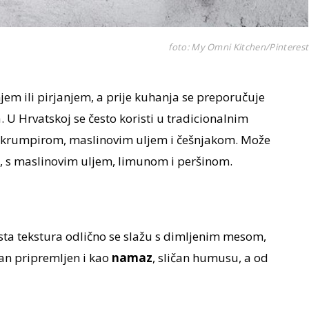
foto: My Omni Kitchen/Pinterest
em ili pirjanjem, a prije kuhanja se preporučuje
. U Hrvatskoj se često koristi u tradicionalnim
 s krumpirom, maslinovim uljem i češnjakom. Može
te, s maslinovim uljem, limunom i peršinom.
sta tekstura odlično se slažu s dimljenim mesom,
an pripremljen i kao
namaz
, sličan humusu, a od