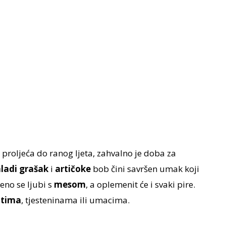
 proljeća do ranog ljeta,
zahvalno je doba za
ladi
grašak
i
artičoke
bob
čini savršen umak koji
šeno se ljubi s
mesom
, a oplemenit će i svaki pire.
otima
, tjesteninama ili umacima.