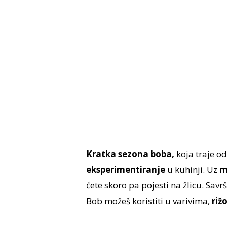
Kratka sezona boba,
koja traje od
eksperimentiranje
u kuhinji. Uz
m
ćete skoro pa pojesti na žlicu. Savr
Bob možeš koristiti u varivima,
riž