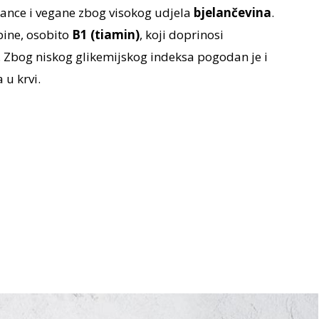
ijance i vegane zbog visokog udjela
bjelančevina
.
pine, osobito
B1 (tiamin)
, koji doprinosi
Zbog niskog glikemijskog indeksa pogodan je i
 u krvi.