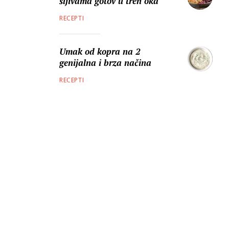
šljivama gotov u tren oka
RECEPTI
Umak od kopra na 2
genijalna i brza načina
RECEPTI