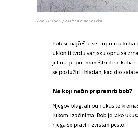
Bob - uistinu posebna mahunarka
Bob se najčešće se priprema kuhanj
ukloniti tvrdu vanjsku opnu sa zrna
jelima poput maneštri ili se kuha
se poslužiti i hladan, kao dio sala
Na koji način pripremiti bob?
Njegov blag, ali pun okus te krema
lukom i začinima. Bob je jako ukus
njega se pravi i izvrstan pesto.