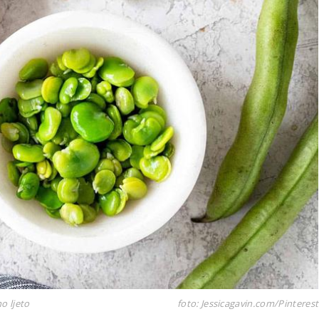
o ljeto
foto: Jessicagavin.com/Pinterest