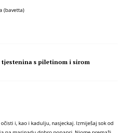
a (bavetta)
tjestenina s piletinom i sirom
 očisti i, kao i kadulju, nasjeckaj. Izmiješaj sok od
 ulja pa marinadu dobro popapri. Njome premaži