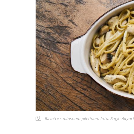
Bavette s mirisnom piletinom
foto: Engin Akyur