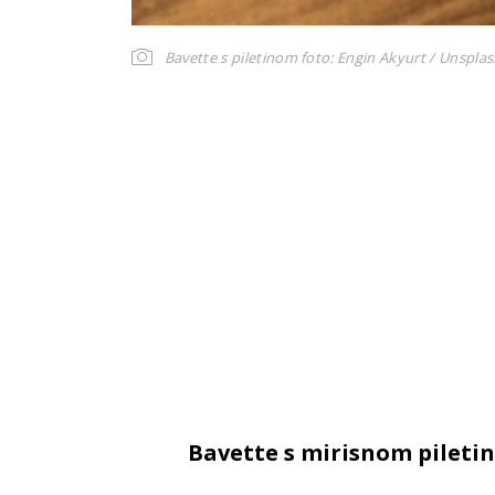
Bavette s piletinom
foto: Engin Akyurt / Unspla
Bavette s mirisnom pileti