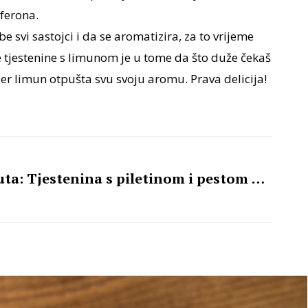
feferona.
e svi sastojci i da se aromatizira, za to vrijeme
 tjestenine s limunom je u tome da što duže čekaš
 jer limun otpušta svu svoju aromu. Prava delicija!
ta: Tjestenina s piletinom i pestom od