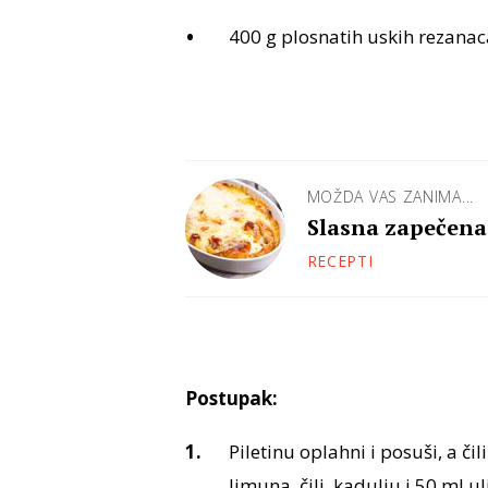
400 g plosnatih uskih rezanac
MOŽDA VAS ZANIMA...
Slasna zapečena 
RECEPTI
Postupak:
Piletinu oplahni i posuši, a čili
limuna, čili, kadulju i 50 ml