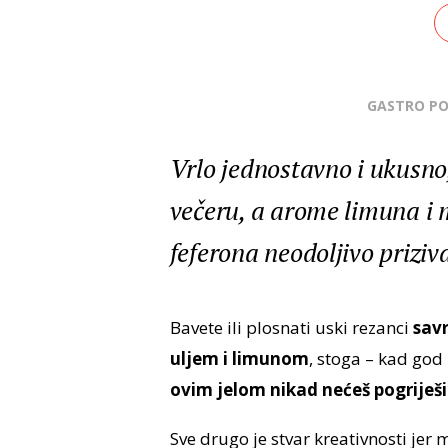
GASTRO P
Vrlo jednostavno i ukusno, 
večeru, a arome limuna i ma
feferona neodoljivo priziva
Bavete ili plosnati uski rezanci
savr
uljem i limunom
, stoga – kad god 
ovim jelom nikad nećeš pogriješi
Sve drugo je stvar kreativnosti jer