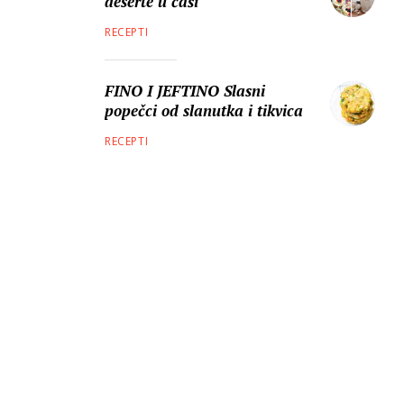
deserte u čaši
RECEPTI
FINO I JEFTINO Slasni
popečci od slanutka i tikvica
RECEPTI