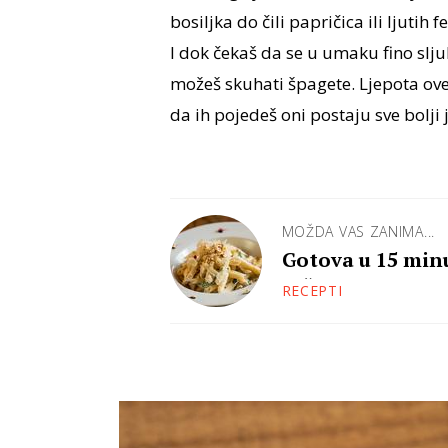
bosiljka do čili papričica ili ljutih 
I dok čekaš da se u umaku fino sljub
možeš skuhati špagete. Ljepota ove
da ih pojedeš oni postaju sve bolji
MOŽDA VAS ZANIMA...
Gotova u 15 minu
grčkog jogurta
RECEPTI