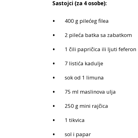
Sastojci (za 4 osobe):
400 g pilećeg filea
2 pileća batka sa zabatkom
1 čili papričica ili ljuti feferon
7 listića kadulje
sok od 1 limuna
75 ml maslinova ulja
250 g mini rajčica
1 tikvica
sol i papar