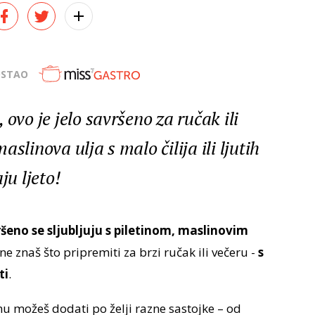
OSTAO
ovo je jelo savršeno za ručak ili
slinova ulja s malo čilija ili ljutih
ju ljeto!
šeno se sljubljuju s piletinom, maslinovim
ne znaš što pripremiti za brzi ručak ili večeru -
s
ti
.
 mu možeš dodati po želji razne sastojke – od