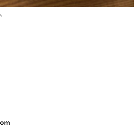
sh
nom