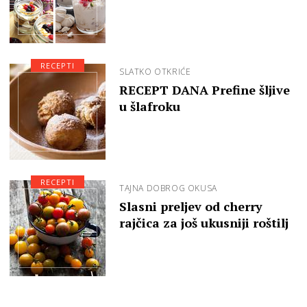
RECEPTI
SLATKO OTKRIĆE
RECEPT DANA Prefine šljive
u šlafroku
RECEPTI
TAJNA DOBROG OKUSA
Slasni preljev od cherry
rajčica za još ukusniji roštilj