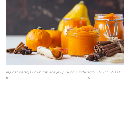
Ključan sastojak ovih fritulica je - pire od bundev
foto: SHUTTERSTOC
e
K