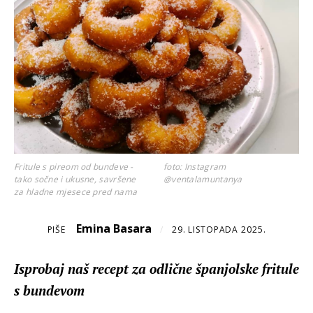
Fritule s pireom od bundeve -
foto: Instagram
tako sočne i ukusne, savršene
@ventalamuntanya
za hladne mjesece pred nama
Emina Basara
PIŠE
/
29. LISTOPADA 2025.
Isprobaj naš recept za odlične španjolske fritule
s bundevom