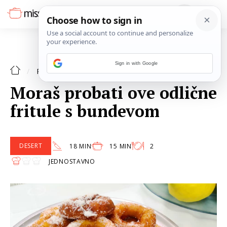
Sign in with Google
DESERT
RECEPTI
Moraš probati ove odlične
fritule s bundevom
DESERT
18 MIN
15 MIN
2
JEDNOSTAVNO