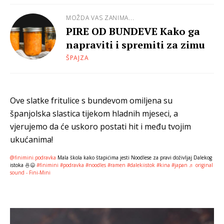
MOŽDA VAS ZANIMA...
PIRE OD BUNDEVE Kako ga
napraviti i spremiti za zimu
ŠPAJZA
Ove slatke fritulice s bundevom omiljena su
španjolska slastica tijekom hladnih mjeseci, a
vjerujemo da će uskoro postati hit i među tvojim
ukućanima!
@finimini.podravka
Mala škola kako štapićima jesti Noodlese za pravi doživljaj Dalekog
istoka 🍜😉
#finimini
#podravka
#noodles
#ramen
#dalekiistok
#kina
#japan
♬ original
sound - Fini-Mini