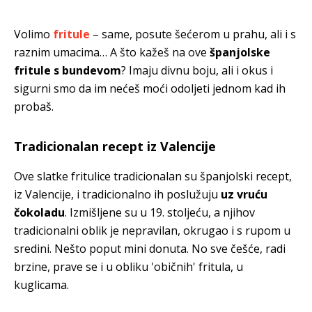
Volimo
fritule
– same, posute šećerom u prahu, ali i s
raznim umacima… A što kažeš na ove
španjolske
fritule s bundevom
? Imaju divnu boju, ali i okus i
sigurni smo da im nećeš moći odoljeti jednom kad ih
probaš.
Tradicionalan recept iz Valencije
Ove slatke fritulice tradicionalan su španjolski recept,
iz Valencije, i tradicionalno ih poslužuju
uz vruću
čokoladu
. Izmišljene su u 19. stoljeću, a njihov
tradicionalni oblik je nepravilan, okrugao i s rupom u
sredini. Nešto poput mini donuta. No sve češće, radi
brzine, prave se i u obliku 'običnih' fritula, u
kuglicama.