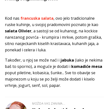
Kod nas
francuska salata
, ovo jelo tradicionalne
ruske kuhinje, u svojoj pradomovini poznato je kao
salata Olivier
, a sastoji se od kuhanog, na kockice
narezanog povrća - krumpira i mrkve, potom graška,
sitno nasjeckanih kiselih krastavaca, kuhanih jaja, a
ponekad i celera i luka.
Također, u njoj se može naći i
jabuka
(iako je nekima
baš to sporno), a moguće je dodati i
komadiće mesa
poput piletine, kobasica, šunke... Sve to obavije se
majonezom u koju se po želji može dodati i kiselo
vrhnje, jogurt, senf, sol, papar.
MOŽDA VAS ZANIMA...