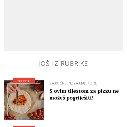
JOŠ IZ RUBRIKE
RECEPTI
ZA KUĆNE PIZZA MAJSTORE
S ovim tijestom za pizzu ne
možeš pogriješiti!