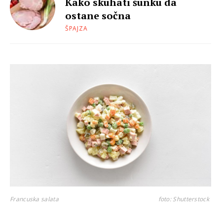
Kako skuhati šunku da
ostane sočna
ŠPAJZA
Francuska salata
foto: Shutterstock