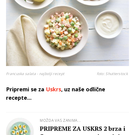
Francuska salata - najbolji recept
foto: Shutterstock
Pripremi se za
Uskrs
, uz naše odlične
recepte...
MOŽDA VAS ZANIMA...
PRIPREME ZA USKRS 2 brza i