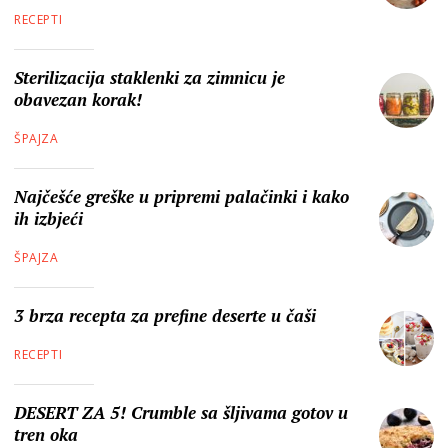
RECEPTI
Sterilizacija staklenki za zimnicu je
obavezan korak!
ŠPAJZA
Najčešće greške u pripremi palačinki i kako
ih izbjeći
ŠPAJZA
3 brza recepta za prefine deserte u čaši
RECEPTI
DESERT ZA 5! Crumble sa šljivama gotov u
tren oka