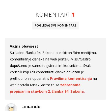
KOMENTARI
1
POGLEDAJ SVE
KOMENTARE
Važna obavijest
Sukladno članku 94. Zakona o elektroničkim medijima,
komentiranje članaka na web portalu Miss7Gastro
dopušteno je samo registriranim korisnicima. Svaki
korisnik koji želi komentirati članke obvezan je
prethodno se upoznati s
Pravilima komentiranja
na
web portalu Miss7Gastro te sa
zabranama
propisanim stavkom 2. članka 94. Zakona.
amando