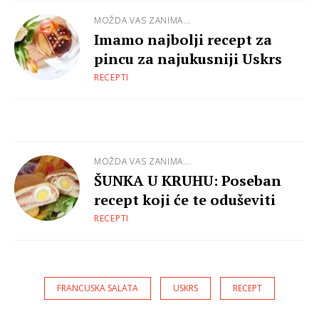
MOŽDA VAS ZANIMA...
Imamo najbolji recept za
pincu za najukusniji Uskrs
RECEPTI
MOŽDA VAS ZANIMA...
ŠUNKA U KRUHU: Poseban
recept koji će te oduševiti
RECEPTI
FRANCUSKA SALATA
USKRS
RECEPT