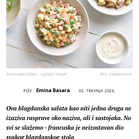
Francuska salata - najbolji recept
foto: Shutterstock
Emina Basara
PIŠE
/
03. TRAVNJA 2026.
Ova blagdanska salata kao niti jedna druga ne
izaziva rasprave oko naziva, ali i sastojaka. No
svi se slažemo - francuska je neizostavan dio
svakog blagdanskog stola