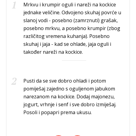
Mrkvu i krumpir oguli i nareži na kockice
jednake veličine. Odvojeno skuhaj povrće u
slanoj vodi - posebno (zamrznuti) grašak,
posebno mrkvu, a posebno krumpir (zbog
različitog vremena kuhanja). Posebno
skuhaj i jaja - kad se ohlade, jaja oguli i
također nareži na kockice.
Pusti da se sve dobro ohladi i potom
pomiješaj zajedno s oguljenom jabukom
narezanom na kockice. Dodaj majonezu,
jogurt, vrhnje i senf i sve dobro izmiješaj.
Posoli i popapri prema ukusu.