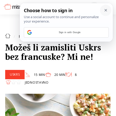
Sign in with Google
USKRS
RECEPTI
Možeš li zamisliti Uskrs
bez francuske? Mi ne!
USKRS
15 MIN
20 MIN
8
JEDNOSTAVNO