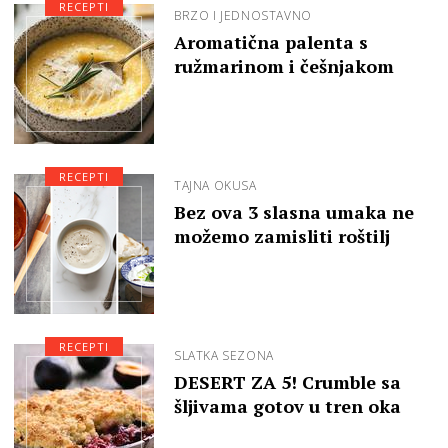
RECEPTI
BRZO I JEDNOSTAVNO
Aromatična palenta s
ružmarinom i češnjakom
RECEPTI
TAJNA OKUSA
Bez ova 3 slasna umaka ne
možemo zamisliti roštilj
RECEPTI
SLATKA SEZONA
DESERT ZA 5! Crumble sa
šljivama gotov u tren oka