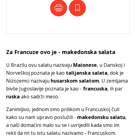
Za Francuze ovo je - makedonska salata
U Brazilu ovu salatu nazivaju
Maionese
, u Danskoj i
Norveškoj poznata je kao
talijanska salata
, dok je
Nizozemci nazivaju
husarskom salatom
. U zemljama
bivše Jugoslavije poznata je kao -
francuska
, ili par
ruska
ako sadrži meso.
Zanimljivo, jednom smo prilikom u Francuskoj čuli
kako su nam upravo poslužili -
makedonsku salatu
,
a naši domaćini malo su se i uvrijedili kada smo im
rekli da mi tu istu salatu nazivamo - francuskom.