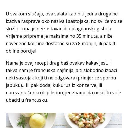
U svakom slučaju, ova salata kao niti jedna druga ne
izaziva rasprave oko naziva i sastojaka, no svi ćemo se
složiti - ona je neizostavan dio blagdanskog stola.
Vrijeme pripreme je maksimalno 35 minuta, a niže
navedene količine dostatne su za 8 manjih, ili pak 4
obilne porcije!
Nama je ovaj recept drag baš ovakav kakav jest, i
takva nam je francuska najfinija, a ti slobodno izbaci
neki sastojak koji ti ne odgovara (primjerice spornu
jabuku)... Ili pak dodaj kukuruz iz konzerve, ili
narezanu šunku ili piletinu, jer znamo da neki i to vole
ubaciti u francusku.