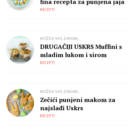
fina recepta za punjena jaja
RECEPTI
MOŽDA VAS ZANIMA...
DRUGAČIJI USKRS Muffini s
mladim lukom i sirom
RECEPTI
MOŽDA VAS ZANIMA...
Zečići punjeni makom za
najslađi Uskrs
RECEPTI