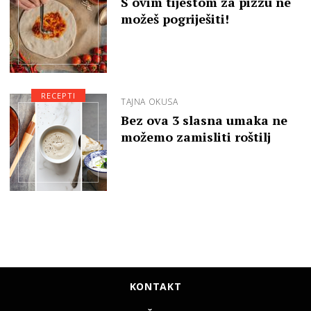
S ovim tijestom za pizzu ne
možeš pogriješiti!
RECEPTI
TAJNA OKUSA
Bez ova 3 slasna umaka ne
možemo zamisliti roštilj
KONTAKT