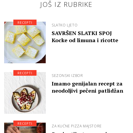
JOŠ IZ RUBRIKE
RECEPTI
SLATKO LJETO
SAVRŠEN SLATKI SPOJ
Kocke od limuna i ricotte
RECEPTI
SEZONSKI IZBOR
Imamo genijalan recept za
neodoljivi pečeni patlidžan
RECEPTI
ZA KUĆNE PIZZA MAJSTORE