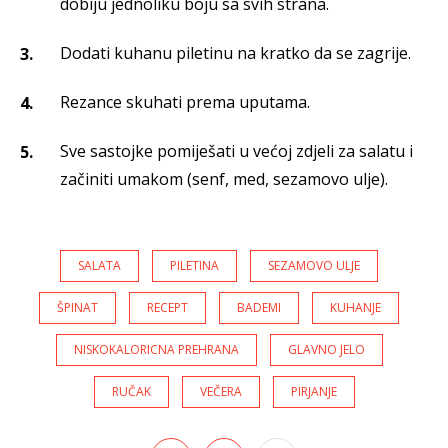
dobiju jednoliku boju sa svih strana.
Dodati kuhanu piletinu na kratko da se zagrije.
Rezance skuhati prema uputama.
Sve sastojke pomiješati u većoj zdjeli za salatu i
začiniti umakom (senf, med, sezamovo ulje).
SALATA
PILETINA
SEZAMOVO ULJE
ŠPINAT
RECEPT
BADEMI
KUHANJE
NISKOKALORICNA PREHRANA
GLAVNO JELO
RUČAK
VEČERA
PIRJANJE