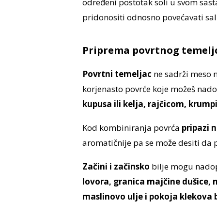
određeni postotak soli u svom sasta
pridonositi odnosno povećavati salin
Priprema povrtnog temelj
Povrtni temeljac
ne sadrži meso n
korjenasto povrće koje možeš nad
kupusa ili kelja, rajčicom, krum
Kod kombiniranja povrća
pripazi n
aromatičnije pa se može desiti da 
Začini i začinsko
bilje mogu nadopu
lovora, granica majčine dušice, 
maslinovo ulje i pokoja klekova 