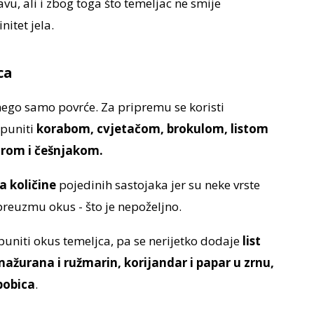
vu, ali i zbog toga što temeljac ne smije
itet jela.
ca
ego samo povrće. Za pripremu se koristi
opuniti
korabom, cvjetačom, brokulom, listom
pirom i češnjakom.
a količine
pojedinih sastojaka jer su neke vrste
preuzmu okus - što je nepoželjno.
niti okus temeljca, pa se nerijetko dodaje
list
mažurana i ružmarin, korijandar i papar u zrnu,
bobica
.