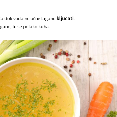
ča dok voda ne očne lagano
ključati
.
gano, te se polako kuha.