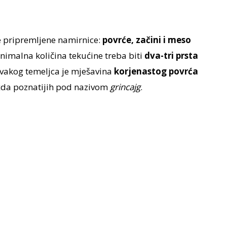
e pripremljene namirnice:
povrće, začini i meso
nimalna količina tekućine treba biti
dva-tri prsta
 svakog temeljca je mješavina
korjenastog povrća
možda poznatijih pod nazivom
grincajg
.