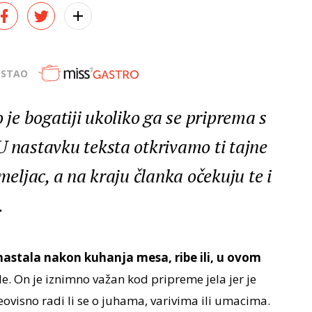
OSTAO
o je bogatiji ukoliko ga se priprema s
U nastavku teksta otkrivamo ti tajne
meljac, a na kraju članka očekuju te i
.
nastala nakon kuhanja mesa, ribe ili, u ovom
de. On je iznimno važan kod pripreme jela jer je
ovisno radi li se o juhama, varivima ili umacima.