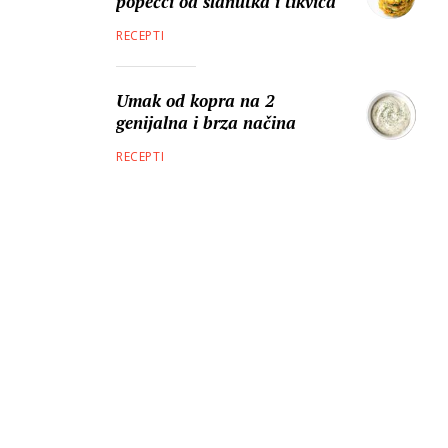
popečci od slanutka i tikvica
RECEPTI
Umak od kopra na 2
genijalna i brza načina
RECEPTI