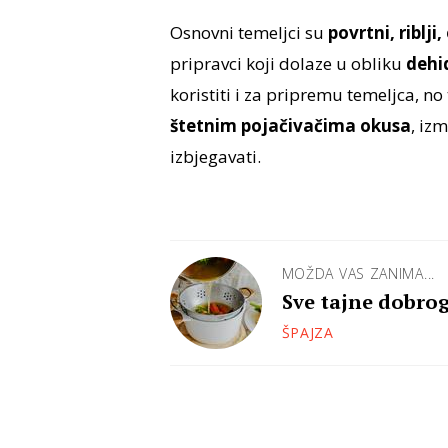
Osnovni temeljci su
povrtni, riblji
pripravci koji dolaze u obliku
dehi
koristiti i za pripremu temeljca, no
štetnim pojačivačima okusa
, izm
izbjegavati.
MOŽDA VAS ZANIMA...
Sve tajne dobrog
ŠPAJZA