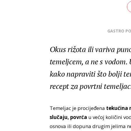
GASTRO P
Okus rižota ili variva pun
temeljcem, a ne s vodom. 
kako napraviti što bolji te
recept za povrtni temeljac
Temeljac je procijeđena
tekućina 
slučaju, povrća
u većoj količini vo
osnova ili dopuna drugim jelima ne