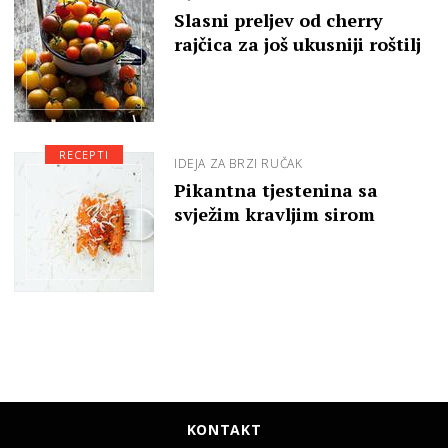
Slasni preljev od cherry
rajčica za još ukusniji roštilj
RECEPTI
IDEJA ZA BRZI RUČAK
Pikantna tjestenina sa
svježim kravljim sirom
KONTAKT