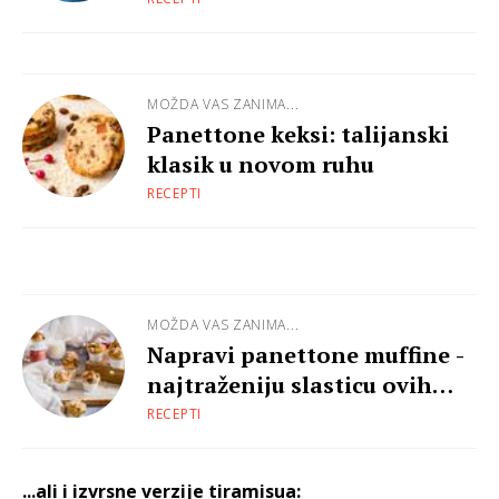
MOŽDA VAS ZANIMA...
Panettone keksi: talijanski
klasik u novom ruhu
RECEPTI
MOŽDA VAS ZANIMA...
Napravi panettone muffine -
najtraženiju slasticu ovih
blagdana!
RECEPTI
...ali i izvrsne verzije tiramisua: