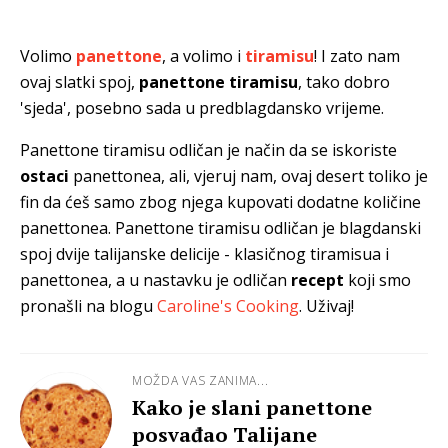
Volimo
panettone
, a volimo i
tiramisu
! I zato nam
ovaj slatki spoj,
panettone tiramisu
, tako dobro
'sjeda', posebno sada u predblagdansko vrijeme.
Panettone tiramisu odličan je način da se iskoriste
ostaci
panettonea, ali, vjeruj nam, ovaj desert toliko je
fin da ćeš samo zbog njega kupovati dodatne količine
panettonea. Panettone tiramisu odličan je blagdanski
spoj dvije talijanske delicije - klasičnog tiramisua i
panettonea, a u nastavku je odličan
recept
koji smo
pronašli na blogu
Caroline's Cooking
. Uživaj!
MOŽDA VAS ZANIMA...
Kako je slani panettone
posvađao Talijane