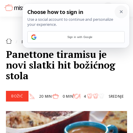
Sign in with Google
BOŽIĆ
RECEPTI
Panettone tiramisu je
novi slatki hit božićnog
stola
BOŽIĆ
20 MIN
0 MIN
4
SREDNJE