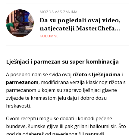
MOŽDA VAS ZANIMA...
Da su pogledali ovaj video,
natjecatelji MasterChefa
znali bi skuhati rižoto…
KOLUMNE
Lješnjaci i parmezan su super kombinacija
A posebno nam se sviđa ovaj
rižoto s lješnjacima i
parmezanom
, modificirana verzija klasičnog rižota s
parmezanom u kojem su zapravo lješnjaci glavne
zvijezde te kremastom jelu daju i dobro dozu
hrskavosti.
Ovom receptu mogu se dodati i komadi pečene
bundeve, šumske gljive ili pak grilani halloumi sir. Što
god da odabereš od navedenog (ili napraviš