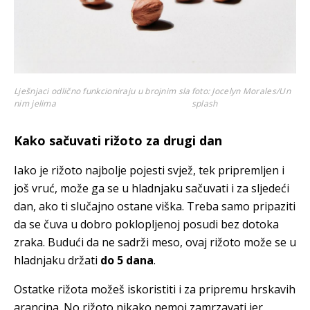
Lješnjaci odlično funkcioniraju u brojnim sla
foto: Jocelyn Morales/Un
nim jelima
splash
Kako sačuvati rižoto za drugi dan
Iako je rižoto najbolje pojesti svjež, tek pripremljen i
još vruć, može ga se u hladnjaku sačuvati i za sljedeći
dan, ako ti slučajno ostane viška. Treba samo pripaziti
da se čuva u dobro poklopljenoj posudi bez dotoka
zraka. Budući da ne sadrži meso, ovaj rižoto može se u
hladnjaku držati
do 5 dana
.
Ostatke rižota možeš iskoristiti i za pripremu hrskavih
arancina. No rižoto nikako nemoj zamrzavati jer,