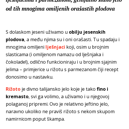
od tih mnogima omiljenih orašastih plodova
S dolaskom jeseni uživamo u
obilju jesenskih
plodova
, a među njima su i oni orašasti. Tu spadaju i
mnogima omiljeni
lješnjaci
koji, osim u brojnim
slasticama (i omiljenom namazu od lješnjaka i
čokolade!), odlično funkcioniraju i u brojnim sjajnim
jelima – primjerice u rižotu s parmezanom čiji recept
donosimo u nastavku.
Rižoto
je divno talijansko jelo koje je tako
fino i
kremasto
, svi ga volimo, a uživamo i u njegovoj
polaganoj pripremi. Ovo je relativno jeftino jelo,
naravno ukoliko ne praviš rižoto s nekom skupom
namirnicom poput škampa.