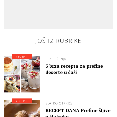
JOŠ IZ RUBRIKE
RECEPTI
BEZ PEČENJA
3 brza recepta za prefine
deserte u čaši
RECEPTI
SLATKO OTKRIĆE
RECEPT DANA Prefine šljive
u šlafroku