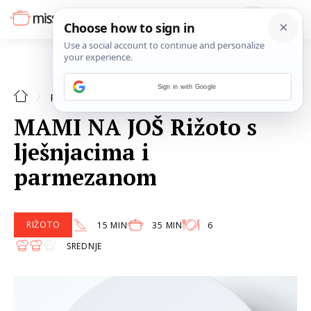
Sign in with Google
RIŽOTO
RECEPTI
MAMI NA JOŠ Rižoto s
lješnjacima i
parmezanom
RIŽOTO
15 MIN
35 MIN
6
SREDNJE