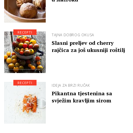
RECEPTI
TAJNA DOBROG OKUSA
Slasni preljev od cherry
rajčica za još ukusniji roštilj
RECEPTI
IDEJA ZA BRZI RUČAK
Pikantna tjestenina sa
svježim kravljim sirom