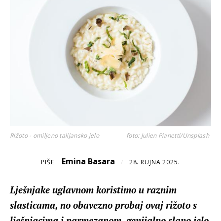
Rižoto - omiljeno talijansko jelo
foto: Julien Pianetti/Unsplash
Emina Basara
PIŠE
/
28. RUJNA 2025.
Lješnjake uglavnom koristimo u raznim
slasticama, no obavezno probaj ovaj rižoto s
lješnjacima i parmezanom, genijalno slano jelo