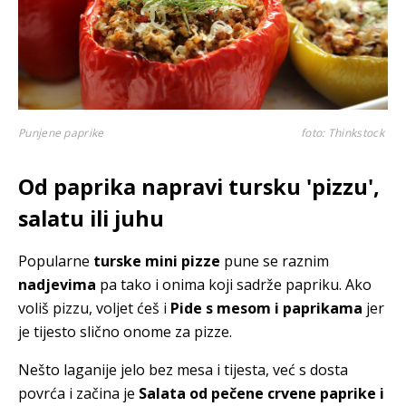
Punjene paprike
foto: Thinkstock
Od paprika napravi tursku 'pizzu',
salatu ili juhu
Popularne
turske mini pizze
pune se raznim
nadjevima
pa tako i onima koji sadrže papriku. Ako
voliš pizzu, voljet ćeš i
Pide s mesom i paprikama
jer
je tijesto slično onome za pizze.
Nešto laganije jelo bez mesa i tijesta, već s dosta
povrća i začina je
Salata od pečene crvene paprike i