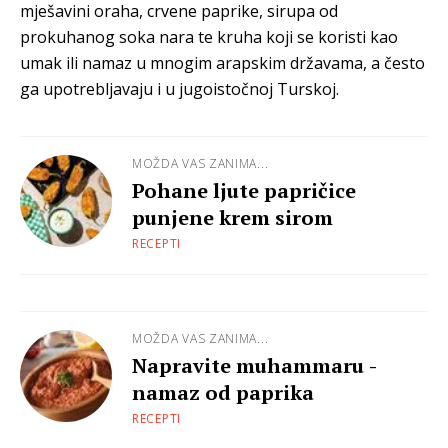
mješavini oraha, crvene paprike, sirupa od
prokuhanog soka nara te kruha koji se koristi kao
umak ili namaz u mnogim arapskim državama, a često
ga upotrebljavaju i u jugoistočnoj Turskoj.
MOŽDA VAS ZANIMA...
Pohane ljute papričice
punjene krem sirom
RECEPTI
MOŽDA VAS ZANIMA...
Napravite muhammaru -
namaz od paprika
RECEPTI