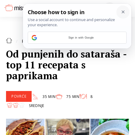
Sign in with Google
RECEPTI
Od punjenih do sataraša -
top 11 recepata s
paprikama
POVRĆE
35 MIN
75 MIN
8
SREDNJE