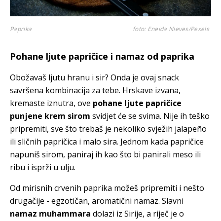
Paprika
foto: Eneida Nieves/Pexels
Pohane ljute papričice i namaz od paprika
Obožavaš ljutu hranu i sir? Onda je ovaj snack
savršena kombinacija za tebe. Hrskave izvana,
kremaste iznutra, ove
pohane ljute papričice
punjene krem sirom
svidjet će se svima. Nije ih teško
pripremiti, sve što trebaš je nekoliko svježih jalapeño
ili sličnih papričica i malo sira. Jednom kada papričice
napuniš sirom, paniraj ih kao što bi panirali meso ili
ribu i isprži u ulju.
Od mirisnih crvenih paprika možeš pripremiti i nešto
drugačije - egzotičan, aromatični namaz. Slavni
namaz muhammara
dolazi iz Sirije, a riječ je o