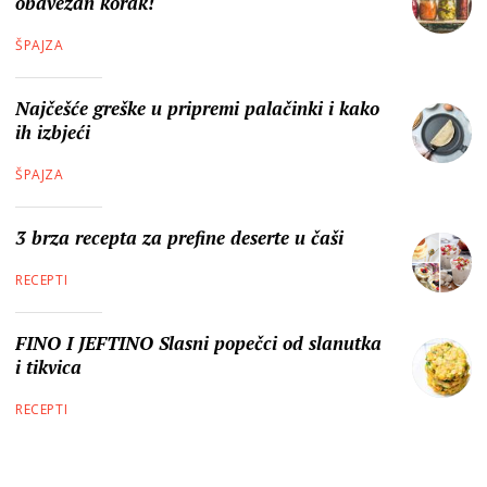
obavezan korak!
ŠPAJZA
Najčešće greške u pripremi palačinki i kako
ih izbjeći
ŠPAJZA
3 brza recepta za prefine deserte u čaši
RECEPTI
FINO I JEFTINO Slasni popečci od slanutka
i tikvica
RECEPTI