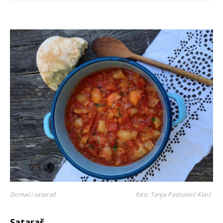
Domaći sataraš
foto: Tanja Pastuović Klaić
Sataraš