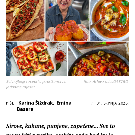
Svi najbolji recepti s paprikama na
foto: Arhiva missGASTRO
jednome mjestu
,
Karina Šiždrak
Emina
PIŠE
/
01. SRPNJA 2026.
Basara
Sirove, kuhane, punjene, zapečene... Sve to