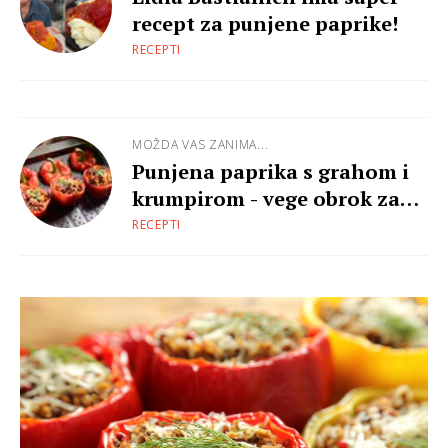
recept za punjene paprike!
RECEPTI
MOŽDA VAS ZANIMA...
Punjena paprika s grahom i
krumpirom - vege obrok za
prohladne dane
RECEPTI