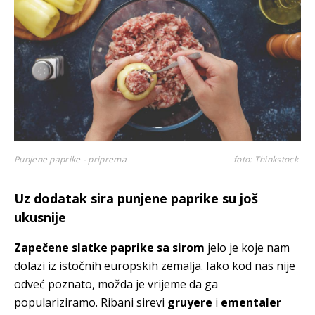
Punjene paprike - priprema
foto: Thinkstock
Uz dodatak sira punjene paprike su još
ukusnije
Zapečene slatke paprike sa sirom
jelo je koje nam
dolazi iz istočnih europskih zemalja. Iako kod nas nije
odveć poznato, možda je vrijeme da ga
populariziramo. Ribani
sirevi
gruyere
i
ementaler