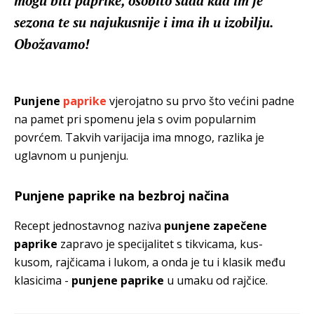
mogu biti paprike, osobito sada kad im je
sezona te su najukusnije i ima ih u izobilju.
Obožavamo!
Punjene
paprike
vjerojatno su prvo što većini padne
na pamet pri spomenu jela s ovim popularnim
povrćem. Takvih varijacija ima mnogo, razlika je
uglavnom u punjenju.
Punjene paprike na bezbroj načina
Recept jednostavnog naziva
punjene zapečene
paprike
zapravo je specijalitet s tikvicama, kus-
kusom, rajčicama i lukom,
a onda je tu i klasik među
klasicima -
punjene paprike
u umaku od rajčice.