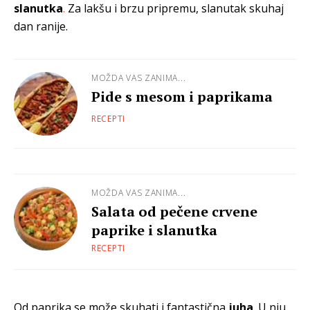
slanutka
.
Za lakšu i brzu pripremu, slanutak skuhaj
dan ranije.
MOŽDA VAS ZANIMA...
Pide s mesom i paprikama
RECEPTI
MOŽDA VAS ZANIMA...
Salata od pečene crvene
paprike i slanutka
RECEPTI
Od paprika se može skuhati i fantastična
juha
.
U nju