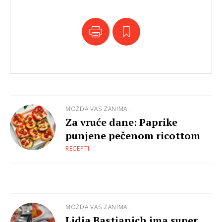
MOŽDA VAS ZANIMA...
Za vruće dane: Paprike
punjene pečenom ricottom
RECEPTI
MOŽDA VAS ZANIMA...
Lidia Bastianich ima super