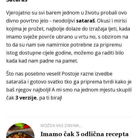
Vjerojatno su svi barem jednom u životu probali ovo
divno povrtno jelo - neodoljivi
sataraš
. Okusi i mirisi
kojima je prožet, najbolje dolaze do izražaja ljeti, kada
imamo svježe povrće ubrano u vrtu no, s obzirom na
to da su nam sve namirnice potrebne za pripremu
istog dostupne cijele godine, možemo ga raditi bilo
kada kad nam padne na pamet.
Što nas posebno veseli! Postoje razne izvedbe
sataraša i gotovo svatko tko ga priprema tvrdi kako je
baš njegov najbolji! A mi smo na jednom mjestu skupili
čak
3 verzije
, pa ti biraj!
MOŽDA VAS ZANIMA...
Imamo čak 3 odlična recepta