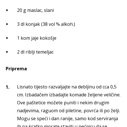
20 g maslac, slani
3 dl konjak (38 vol % alkoh.)
1 kom jaje kokošje
2 dl riblji temeljac
Priprema
Lisnato tijesto razvaljajte na debljinu od cca 0,5
cm. Izbadačem izbadajte komade željene veličine.
Ove paštetice možete puniti i nekim drugim
nadjevima, raguom od piletine, povrća ili po želji.
Mogu se speći i dan ranije, samo kod serviranja
ih na kratko morate staviti u pećnicu da se