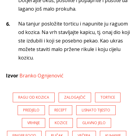
Dotjerajte okus, posolite i popaprite i pustite da
lagano još malo prokuha.
Na tanjur posložite torticu i napunite ju raguom
od kozica. Na vrh stavljajte kapicu, tj. onaj dio koji
ste izdubili i koji se posebno pekao. Kao ukras
možete staviti malo pržene rikule i koju cijelu
kozicu.
Izvor
Branko Ognjenović
RAGU OD KOZICA
ZALOGAJČIĆ
TORTICE
PREDJELO
RECEPT
LISNATO TIJESTO
VRHNJE
KOZICE
GLAVNO JELO
FINGER FOOD
RUČAK
VEČERA
KUHANJE