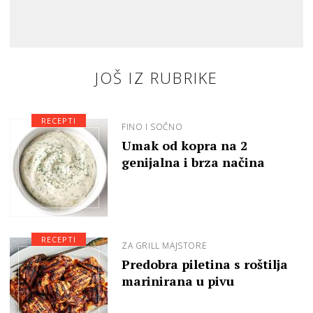
JOŠ IZ RUBRIKE
RECEPTI
FINO I SOČNO
Umak od kopra na 2
genijalna i brza načina
RECEPTI
ZA GRILL MAJSTORE
Predobra piletina s roštilja
marinirana u pivu