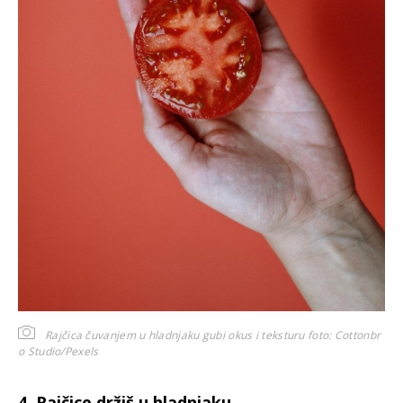
Rajčica čuvanjem u hladnjaku gubi okus i teksturu
foto: Cottonbr
o Studio/Pexels
4. Rajčice držiš u hladnjaku