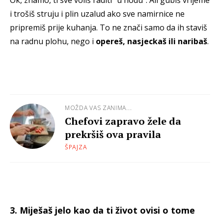
i trošiš struju i plin uzalud ako sve namirnice ne
pripremiš prije kuhanja. To ne znači samo da ih staviš
na radnu plohu, nego i
opereš, nasjeckaš ili naribaš
.
MOŽDA VAS ZANIMA...
Chefovi zapravo žele da
prekršiš ova pravila
ŠPAJZA
3. Miješaš jelo kao da ti život ovisi o tome