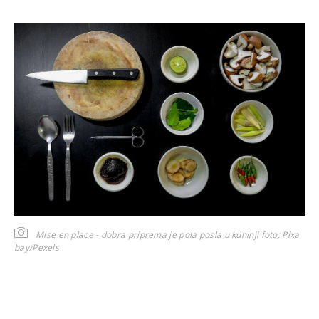
Mise en place - dobra priprema je pola posla u kuhinji
foto: Pixa
bay/Pexels