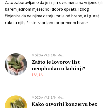
Zato zaboravljamo da je i njih s vremena na vrijeme (ili
barem jednom mjesečno)
dobro oprati
. I zbog
činjenice da na njima ostaju mrlje od hrane, a i guraš
ruku u njih, često zaprljanu pripremom hrane.
MOŽDA VAS ZANIMA...
Zašto je lovorov list
neophodan u kuhinji?
ŠPAJZA
MOŽDA VAS ZANIMA...
Kako otvoriti konzervu bez