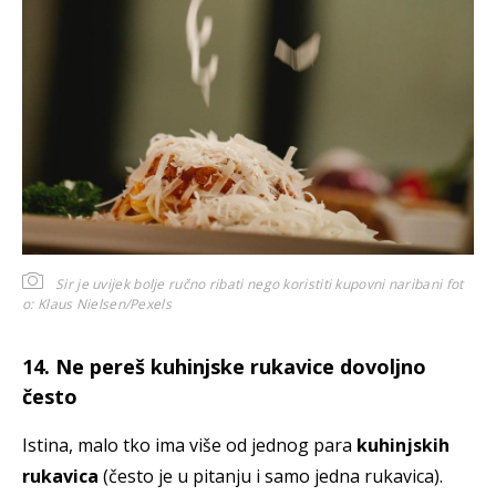
Sir je uvijek bolje ručno ribati nego koristiti kupovni naribani
fot
o: Klaus Nielsen/Pexels
14. Ne pereš kuhinjske rukavice dovoljno
često
Istina, malo tko ima više od jednog para
kuhinjskih
rukavica
(često je u pitanju i samo jedna rukavica).