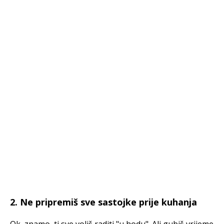
2. Ne pripremiš sve sastojke prije kuhanja
Ok, znamo, ti sve voliš raditi "u hodu". Ali gubiš vrijeme