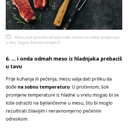
Meso prije termičke obrade treba dovesti na sobnu temperatur
u
foto: Sergey Kotenev/Unsplash
6. ... i onda odmah meso iz hladnjaka prebaciš
u tavu
Prije kuhanja ili pečenja, mesu valja dati priliku da
dođe
na sobnu temperaturu
. U protivnom, šok
promjene temperature iz hladne u vrelu mogao bi se
loše odraziti na bjelančevine
u mesu, što bi moglo
rezultirati žilavijim i neravnomjerno pečenim
odreskom.