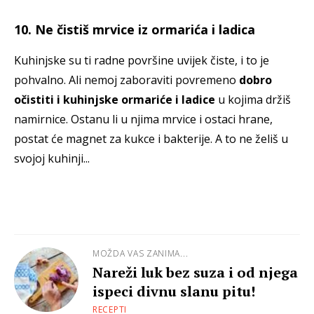
10. Ne čistiš mrvice iz ormarića i ladica
Kuhinjske su ti radne površine uvijek čiste, i to je
pohvalno. Ali nemoj zaboraviti povremeno
dobro
očistiti i kuhinjske ormariće i ladice
u kojima držiš
namirnice. Ostanu li u njima mrvice i ostaci hrane,
postat će magnet za kukce i bakterije. A to ne želiš u
svojoj kuhinji...
MOŽDA VAS ZANIMA...
Nareži luk bez suza i od njega
ispeci divnu slanu pitu!
RECEPTI