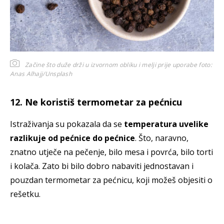
Začine što duže drži u izvornom obliku i melji prije uporabe
foto:
Anas Alhajj/Unsplash
12. Ne koristiš termometar za pećnicu
Istraživanja su pokazala da se
temperatura uvelike
razlikuje od pećnice do pećnice
. Što, naravno,
znatno utječe na pečenje, bilo mesa i povrća, bilo torti
i kolača. Zato bi bilo dobro nabaviti jednostavan i
pouzdan termometar za pećnicu, koji možeš objesiti o
rešetku.