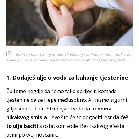
Vodu za kuhanje tejstenine dovoljno je obilno posoliti - dodavanj
e ulja prilikom kuhanja nije potrebno
foto: Getty Images/Unsplash
1. Dodaješ ulje u vodu za kuhanje tjestenine
Čuli smo negdje da ćemo tako spriječiti komade
tjestenine da se lijepe međusobno. Ali nismo sigurni
gdje smo to čuli... Stručnjaci tvrde da to
nema
nikakvog smisla
– sve što će se dogoditi jest
da ćeš
to ulje baciti
s ostatkom vode. Bez ikakvog efekta,
osim po tvoj novčanik.