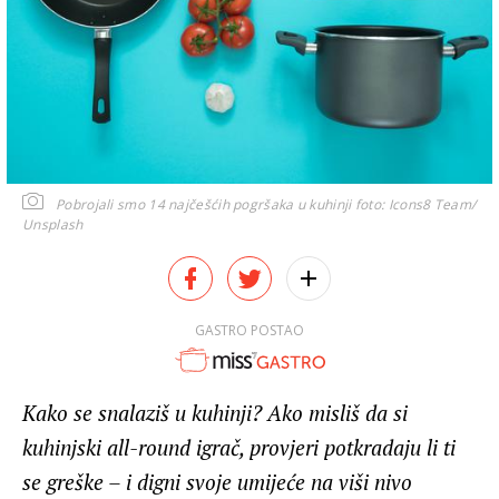
Pobrojali smo 14 najčešćih pogršaka u kuhinji
foto: Icons8 Team/
Unsplash
GASTRO POSTAO
Kako se snalaziš u kuhinji? Ako misliš da si
kuhinjski all-round igrač, provjeri potkradaju li ti
se greške – i digni svoje umijeće na viši nivo