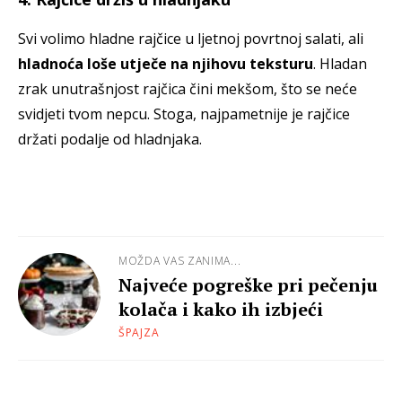
Svi volimo hladne rajčice u ljetnoj povrtnoj salati, ali
hladnoća loše utječe na njihovu teksturu
. Hladan
zrak unutrašnjost rajčica čini mekšom, što se neće
svidjeti tvom nepcu. Stoga, najpametnije je rajčice
držati podalje od hladnjaka.
MOŽDA VAS ZANIMA...
Najveće pogreške pri pečenju
kolača i kako ih izbjeći
ŠPAJZA