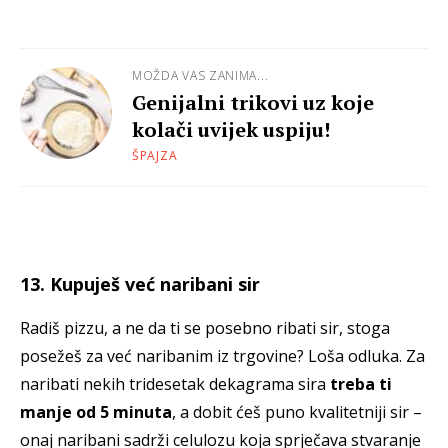
MOŽDA VAS ZANIMA...
Genijalni trikovi uz koje
kolači uvijek uspiju!
ŠPAJZA
13. Kupuješ već naribani sir
Radiš pizzu, a ne da ti se posebno ribati sir, stoga
posežeš za već naribanim iz trgovine? Loša odluka. Za
naribati nekih tridesetak dekagrama sira
treba ti
manje od 5 minuta
, a dobit ćeš puno kvalitetniji sir –
onaj naribani sadrži celulozu koja sprječava stvaranje