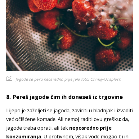
Jagode se peru neosredno prije jela
foto: Ohmky/Unsplash
8. Pereš jagode čim ih doneseš iz trgovine
Lijepo je zaželjeti se jagoda, zaviriti u hladnjak i izvaditi
već očišćene komade. Ali nemoj raditi ovu grešku: da,
jagode treba oprati, ali tek
neposredno prije
konzumiranja
. U protivnom, višak vode mogao bi ih