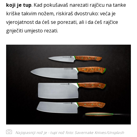
koji je tup
. Kad pokušavaš narezati rajčicu na tanke
kriške takvim nožem, riskiraš dvostruko: veća je
vjerojatnost da ćeš se porezati, ali i da ćeš rajčice
gnječiti umjesto rezati.
Najopasniji nož je - tupi nož
foto: Savernake Knives/Unsplash