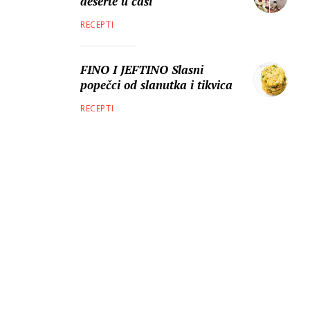
deserte u čaši
RECEPTI
FINO I JEFTINO Slasni
popečci od slanutka i tikvica
RECEPTI