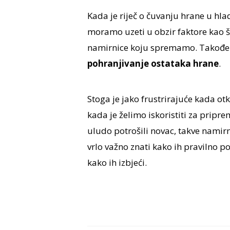
Kada je riječ o čuvanju hrane u hla
moramo uzeti u obzir faktore kao što
namirnice koju spremamo. Također,
pohranjivanje ostataka hrane
.
Stoga je jako frustrirajuće kada ot
kada je želimo iskoristiti za pripr
uludo potrošili novac, takve namirni
vrlo važno znati kako ih pravilno p
kako ih izbjeći.