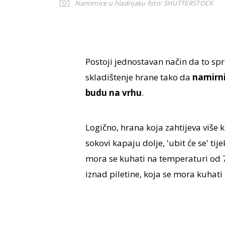
Namirnice u hladnjaku
foto: SHUTTERSTOCK
Postoji jednostavan način da to spri
skladištenje hrane tako da
namirni
budu na vrhu
.
Logično, hrana koja zahtijeva više k
sokovi kapaju dolje, 'ubit će se' t
mora se kuhati na temperaturi od 70
iznad piletine, koja se mora kuhati