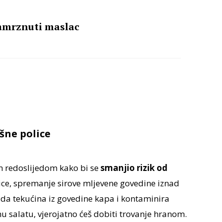
amrznuti maslac
šne police
im redoslijedom kako bi se
smanjio rizik od
rice, spremanje sirove mljevene govedine iznad
 da tekućina iz govedine kapa i kontaminira
u salatu, vjerojatno ćeš dobiti trovanje hranom.