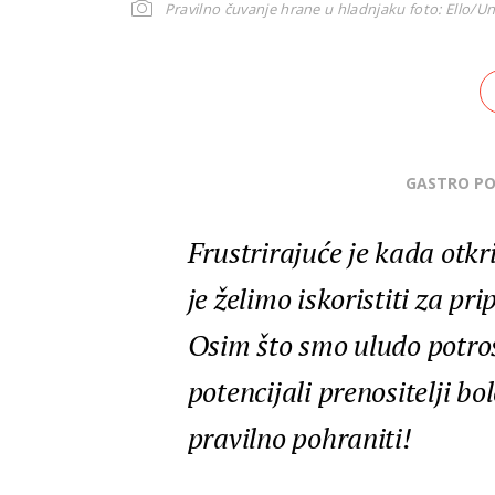
Pravilno čuvanje hrane u hladnjaku
foto: Ello/U
GASTRO P
Frustrirajuće je kada otkr
je želimo iskoristiti za pr
Osim što smo uludo potroš
potencijali prenositelji bo
pravilno pohraniti!