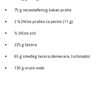
75 g nezaslađenog kakao praha
2 ¼ žličice praška za pecivo (11 g)
½ žličice soli
225 g šećera
65 g smeđeg šećera (demerara, turbinado)
130 g vruće vode