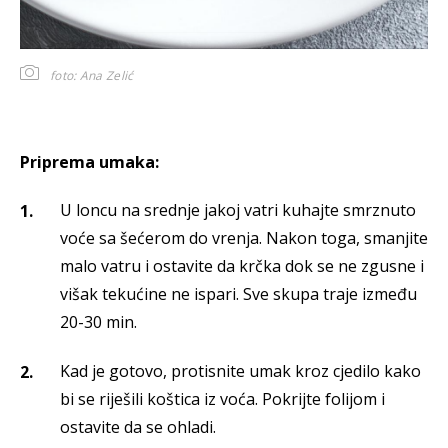
foto: Ana Zelić
Priprema umaka:
U loncu na srednje jakoj vatri kuhajte smrznuto
voće sa šećerom do vrenja. Nakon toga, smanjite
malo vatru i ostavite da krčka dok se ne zgusne i
višak tekućine ne ispari. Sve skupa traje između
20-30 min.
Kad je gotovo, protisnite umak kroz cjedilo kako
bi se riješili koštica iz voća. Pokrijte folijom i
ostavite da se ohladi.