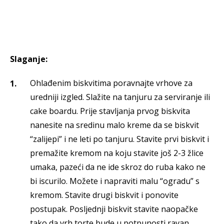
Slaganje:
Ohlađenim biskvitima poravnajte vrhove za
uredniji izgled. Slažite na tanjuru za serviranje ili
cake boardu. Prije stavljanja prvog biskvita
nanesite na sredinu malo kreme da se biskvit
“zalijepi” i ne leti po tanjuru. Stavite prvi biskvit i
premažite kremom na koju stavite još 2-3 žlice
umaka, pazeći da ne ide skroz do ruba kako ne
bi iscurilo. Možete i napraviti malu “ogradu” s
kremom. Stavite drugi biskvit i ponovite
postupak. Posljednji biskvit stavite naopačke
tako da vrh torte bude u potpunosti ravan.