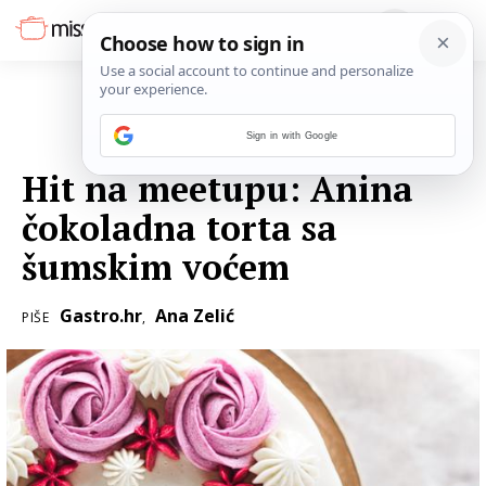
Sign in with Google
10. STUDENOGA 2018.
Hit na meetupu: Anina
čokoladna torta sa
šumskim voćem
Gastro.hr
Ana Zelić
PIŠE
,