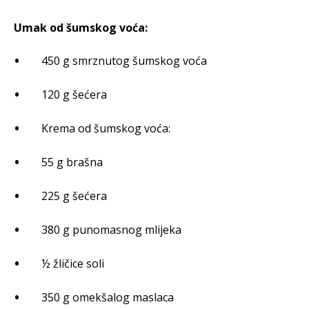
Umak od šumskog voća:
450 g smrznutog šumskog voća
120 g šećera
Krema od šumskog voća:
55 g brašna
225 g šećera
380 g punomasnog mlijeka
½ žličice soli
350 g omekšalog maslaca