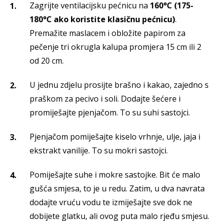
Zagrijte ventilacijsku pećnicu na
160°C (175-
180°C ako koristite klasičnu pećnicu)
.
Premažite maslacem i obložite papirom za
pečenje tri okrugla kalupa promjera 15 cm ili 2
od 20 cm.
U jednu zdjelu prosijte brašno i kakao, zajedno s
praškom za pecivo i soli. Dodajte šećere i
promiješajte pjenjačom. To su suhi sastojci.
Pjenjačom pomiješajte kiselo vrhnje, ulje, jaja i
ekstrakt vanilije. To su mokri sastojci.
Pomiješajte suhe i mokre sastojke. Bit će malo
gušća smjesa, to je u redu. Zatim, u dva navrata
dodajte vruću vodu te izmiješajte sve dok ne
dobijete glatku, ali ovog puta malo rjeđu smjesu.