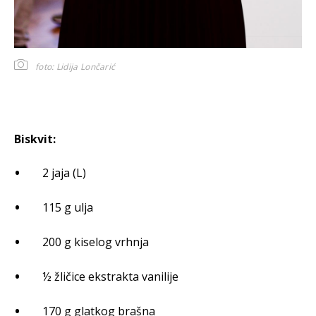
foto: Lidija Lončarić
Biskvit:
2 jaja (L)
115 g ulja
200 g kiselog vrhnja
½ žličice ekstrakta vanilije
170 g glatkog brašna