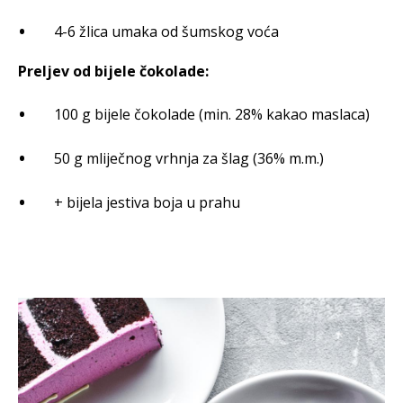
4-6 žlica umaka od šumskog voća
Preljev od bijele čokolade:
100 g bijele čokolade (min. 28% kakao maslaca)
50 g mliječnog vrhnja za šlag (36% m.m.)
+ bijela jestiva boja u prahu