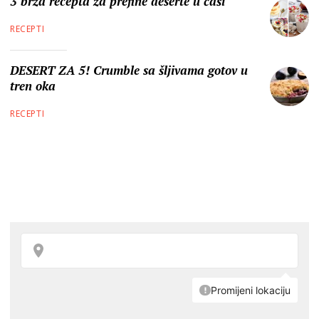
3 brza recepta za prefine deserte u čaši
RECEPTI
DESERT ZA 5! Crumble sa šljivama gotov u
tren oka
RECEPTI