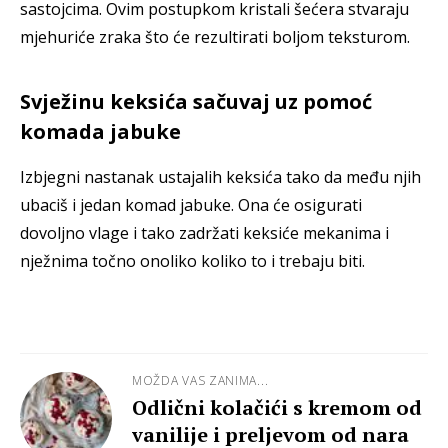
sastojcima. Ovim postupkom kristali šećera stvaraju
mjehuriće zraka što će rezultirati boljom teksturom.
Svježinu keksića sačuvaj uz pomoć
komada jabuke
Izbjegni nastanak ustajalih keksića tako da među njih
ubaciš i jedan komad jabuke. Ona će osigurati
dovoljno vlage i tako zadržati keksiće mekanima i
nježnima točno onoliko koliko to i trebaju biti.
MOŽDA VAS ZANIMA...
Odlični kolačići s kremom od
vanilije i preljevom od nara