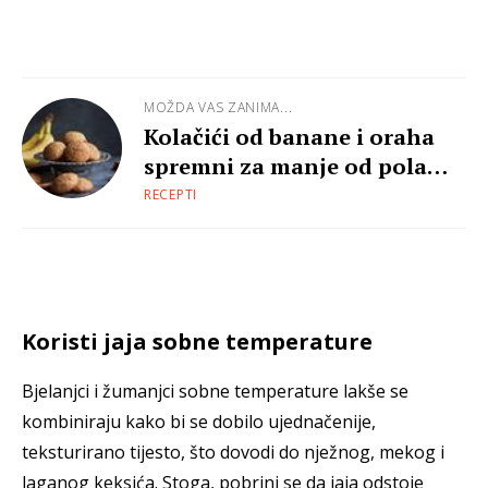
MOŽDA VAS ZANIMA...
Kolačići od banane i oraha
spremni za manje od pola
sata
RECEPTI
Koristi jaja sobne temperature
Bjelanjci i žumanjci sobne temperature lakše se
kombiniraju kako bi se dobilo ujednačenije,
teksturirano tijesto, što dovodi do nježnog, mekog i
laganog keksića. Stoga, pobrini se da jaja odstoje