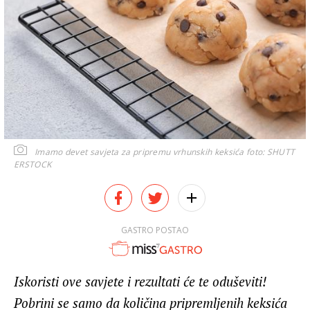
Imamo devet savjeta za pripremu vrhunskih keksića
foto: SHUTT
ERSTOCK
GASTRO POSTAO
Iskoristi ove savjete i rezultati će te oduševiti!
Pobrini se samo da količina pripremljenih keksića