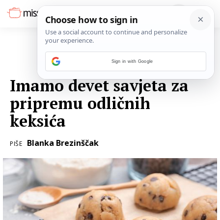
Sign in with Google
09. SVIBNJA 2021.
Imamo devet savjeta za
pripremu odličnih
keksića
Blanka Brezinščak
PIŠE