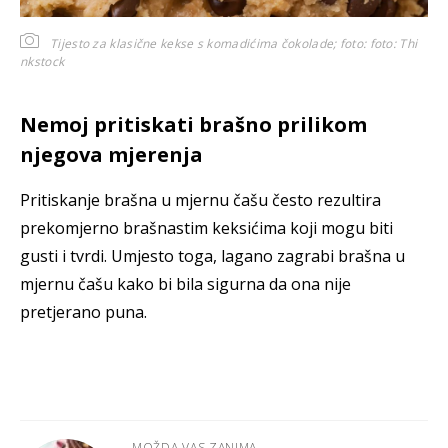
Tijesto za klasične kekse s komadićima čokolade; foto:
foto: Thi
nkstock
Nemoj pritiskati brašno prilikom
njegova mjerenja
Pritiskanje brašna u mjernu čašu često rezultira
prekomjerno brašnastim keksićima koji mogu biti
gusti i tvrdi. Umjesto toga, lagano zagrabi brašna u
mjernu čašu kako bi bila sigurna da ona nije
pretjerano puna.
MOŽDA VAS ZANIMA...