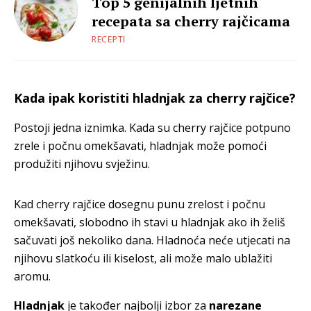
Top 5 genijalnih ljetnih
recepata sa cherry rajčicama
RECEPTI
Kada ipak koristiti hladnjak za cherry rajčice?
Postoji jedna iznimka. Kada su cherry rajčice potpuno
zrele i počnu omekšavati, hladnjak može pomoći
produžiti njihovu svježinu.
Kad cherry rajčice dosegnu punu zrelost i počnu
omekšavati, slobodno ih stavi u hladnjak ako ih želiš
sačuvati još nekoliko dana. Hladnoća neće utjecati na
njihovu slatkoću ili kiselost, ali može malo ublažiti
aromu.
Hladnjak
je također najbolji izbor za
narezane