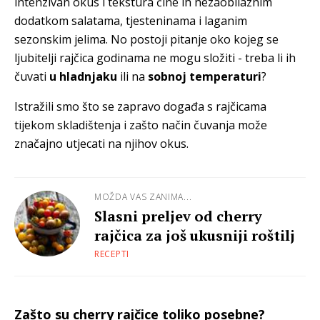
intenzivan okus i tekstura čine ih nezaobilaznim
dodatkom salatama, tjesteninama i laganim
sezonskim jelima. No postoji pitanje oko kojeg se
ljubitelji rajčica godinama ne mogu složiti - treba li ih
čuvati
u hladnjaku
ili na
sobnoj temperaturi
?
Istražili smo što se zapravo događa s rajčicama
tijekom skladištenja i zašto način čuvanja može
značajno utjecati na njihov okus.
MOŽDA VAS ZANIMA...
Slasni preljev od cherry
rajčica za još ukusniji roštilj
RECEPTI
Zašto su cherry rajčice toliko posebne?