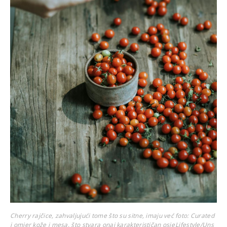
Cherry rajčice, zahvaljujući tome što su sitne, imaju već
foto: Curated
i omjer kože i mesa, što stvara onaj karakterističan osje
Lifestyle/Uns