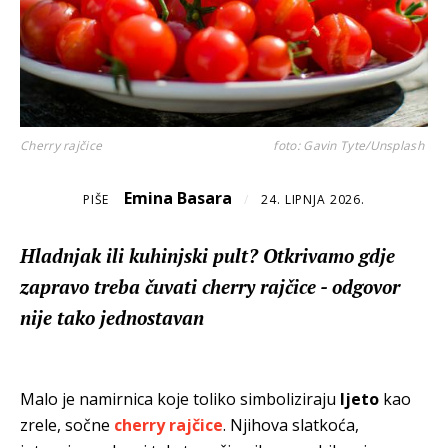
Cherry rajčice
foto: Gavin Tyte/Unsplash
Emina Basara
PIŠE
/
24. LIPNJA 2026.
Hladnjak ili kuhinjski pult? Otkrivamo gdje
zapravo treba čuvati cherry rajčice - odgovor
nije tako jednostavan
Malo je namirnica koje toliko simboliziraju
ljeto
kao
zrele, sočne
cherry rajčice
. Njihova slatkoća,