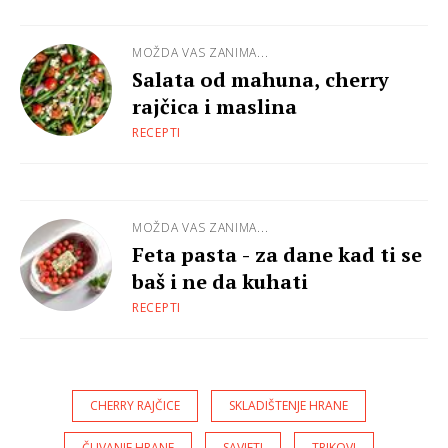
MOŽDA VAS ZANIMA...
Salata od mahuna, cherry
rajčica i maslina
RECEPTI
MOŽDA VAS ZANIMA...
Feta pasta - za dane kad ti se
baš i ne da kuhati
RECEPTI
CHERRY RAJČICE
SKLADIŠTENJE HRANE
ČUVANJE HRANE
SAVJETI
TRIKOVI