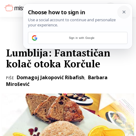
Sign in with Google
03. STUDENOGA 2017.
Lumblija: Fantastičan
kolač otoka Korčule
Domagoj Jakopović Ribafish
Barbara
PIŠE
,
Mirošević