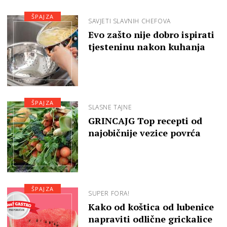
ŠPAJZA
SAVJETI SLAVNIH CHEFOVA
Evo zašto nije dobro ispirati
tjesteninu nakon kuhanja
ŠPAJZA
SLASNE TAJNE
GRINCAJG Top recepti od
najobičnije vezice povrća
ŠPAJZA
SUPER FORA!
Kako od koštica od lubenice
napraviti odlične grickalice