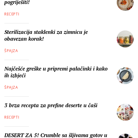
pogriješiti!
RECEPTI
Sterilizacija staklenki za zimnicu je
obavezan korak!
ŠPAJZA
Najčešće greške u pripremi palačinki i kako
ih izbjeći
ŠPAJZA
3 brza recepta za prefine deserte u čaši
RECEPTI
DESERT ZA 5! Crumble sa šljivama gotov u