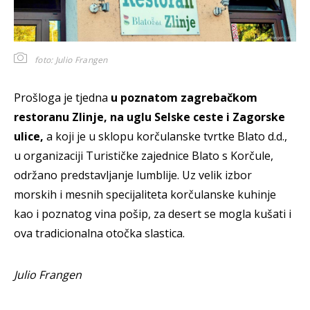
foto: Julio Frangen
Prošloga je tjedna
u poznatom zagrebačkom
restoranu Zlinje, na uglu Selske ceste i Zagorske
ulice,
a koji je u sklopu korčulanske tvrtke Blato d.d.,
u organizaciji Turističke zajednice Blato s Korčule,
održano predstavljanje lumblije. Uz velik izbor
morskih i mesnih specijaliteta korčulanske kuhinje
kao i poznatog vina pošip, za desert se mogla kušati i
ova tradicionalna otočka slastica.
Julio Frangen