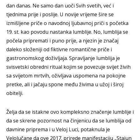
dan danas. Ne samo dan uoči Svih svetih, već i
tjednima prije i poslije. U novije vrijeme šire se
izmišljene priče o navodnoj ljubavnoj priči s početka
19. st. kao povodu nastanka lumblije. No, lumblija se
počela pripremati i puno prije, a njezin je značaj
daleko složeniji od fiktivne romantične priče i
gastronomskog doživljaja. Spravljanje lumblija je
svisvetski obredni ritual kojim se povezuje svijet živih
sa svijetom mrtvih, oživljava uspomena na pokojne
pretke, ali i jačaju spone među živima u užoj i široj
obitelji.
Želja da se istakne ovo kompleksno značenje lumblije i
da se skrene pozornost na činjenicu da se lumblija od
davnine priprema i u Veloj Luci, potaknula je
Velolučane da ove 2017. prirede manifestaciju „Stajun