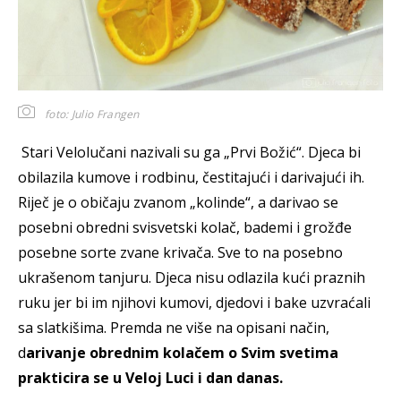
foto: Julio Frangen
Stari Velolučani nazivali su ga „Prvi Božić“. Djeca bi
obilazila kumove i rodbinu, čestitajući i darivajući ih.
Riječ je o običaju zvanom „kolinde“, a darivao se
posebni obredni svisvetski kolač, bademi i grožđe
posebne sorte zvane krivača. Sve to na posebno
ukrašenom tanjuru. Djeca nisu odlazila kući praznih
ruku jer bi im njihovi kumovi, djedovi i bake uzvraćali
sa slatkišima. Premda ne više na opisani način,
d
arivanje obrednim kolačem o Svim svetima
prakticira se u Veloj Luci i dan danas.