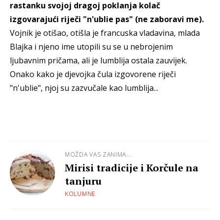
rastanku svojoj dragoj poklanja kolač
izgovarajući riječi "n'ublie pas" (ne zaboravi me).
Vojnik je otišao, otišla je francuska vladavina, mlada
Blajka i njeno ime utopili su se u nebrojenim
ljubavnim pričama, ali je lumblija ostala zauvijek.
Onako kako je djevojka čula izgovorene riječi
"n'ublie", njoj su zazvučale kao lumblija...
MOŽDA VAS ZANIMA...
Mirisi tradicije i Korčule na
tanjuru
KOLUMNE