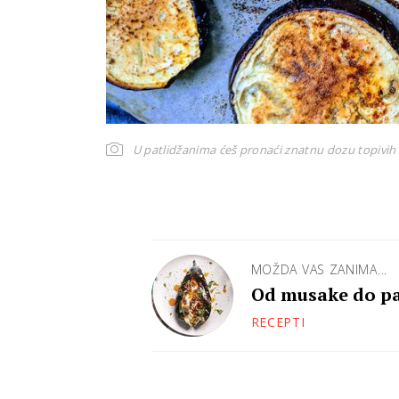
U patlidžanima ćeš pronaći znatnu dozu topivih
MOŽDA VAS ZANIMA...
Od musake do par
RECEPTI