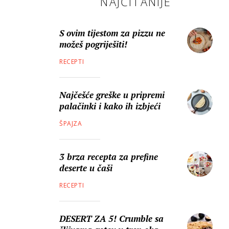
NAJČITANIJE
S ovim tijestom za pizzu ne
možeš pogriješiti!
RECEPTI
Najčešće greške u pripremi
palačinki i kako ih izbjeći
ŠPAJZA
3 brza recepta za prefine
deserte u čaši
RECEPTI
DESERT ZA 5! Crumble sa