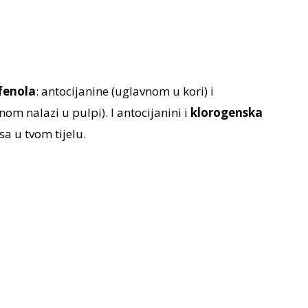
ifenola
: antocijanine (uglavnom u kori) i
om nalazi u pulpi). I antocijanini i
klorogenska
a u tvom tijelu.