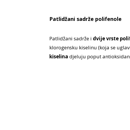
Patlidžani sadrže polifenole
Patlidžani sadrže i
dvije vrste pol
klorogensku kiselinu (koja se uglavn
kiselina
djeluju poput antioksidans