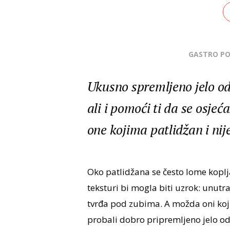
GASTRO P
Ukusno spremljeno jelo od 
ali i pomoći ti da se osjeć
one kojima patlidžan i nije
Oko patlidžana se često lome kopl
teksturi bi mogla biti uzrok: unutr
tvrđa pod zubima. A možda oni koji 
probali dobro pripremljeno jelo od