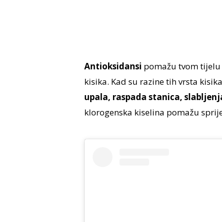
Antioksidansi
pomažu tvom tijelu d
kisika. Kad su razine tih vrsta kisik
upala, raspada stanica, slablje
klorogenska kiselina pomažu spriječi