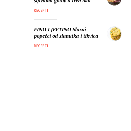
šljivama gotov u tren oka
RECEPTI
FINO I JEFTINO Slasni
popečci od slanutka i tikvica
RECEPTI