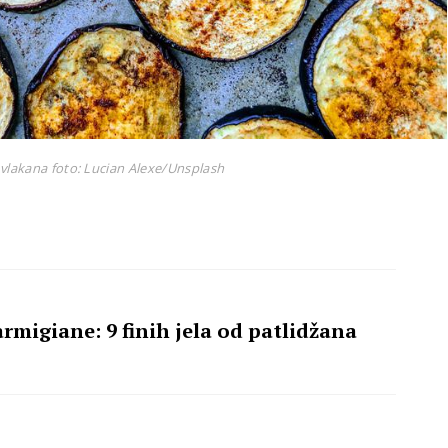
 vlakana
foto: Lucian Alexe/Unsplash
migiane: 9 finih jela od patlidžana