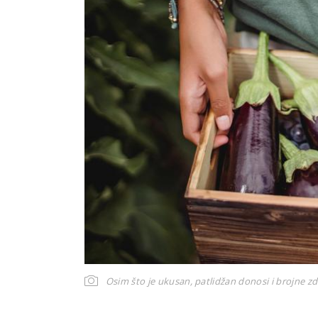
Osim što je ukusan, patlidžan donosi i brojne z