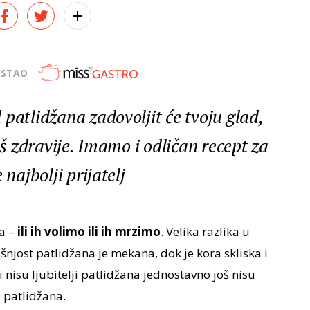
OSTAO
patlidžana zadovoljit će tvoju glad,
aš zdravije. Imamo i odličan recept za
 najbolji prijatelj
ja –
ili ih volimo ili ih mrzimo
. Velika razlika u
ašnjost patlidžana je mekana, dok je kora skliska i
nisu ljubitelji patlidžana jednostavno još nisu
 patlidžana.