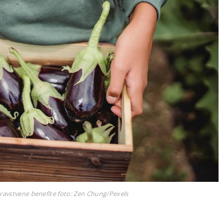
dravstvene benefite
foto: Zen Chung/Pexels