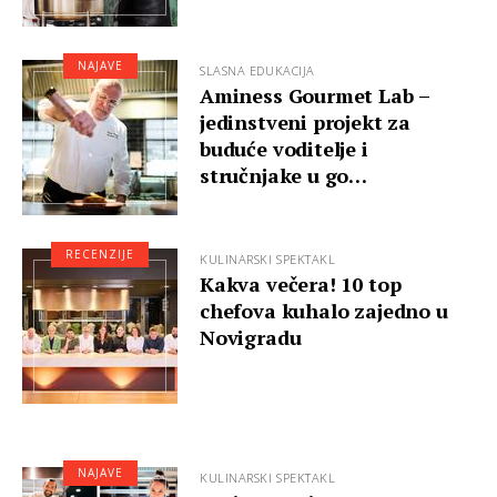
NAJAVE
SLASNA EDUKACIJA
Aminess Gourmet Lab –
jedinstveni projekt za
buduće voditelje i
stručnjake u go…
RECENZIJE
KULINARSKI SPEKTAKL
Kakva večera! 10 top
chefova kuhalo zajedno u
Novigradu
NAJAVE
KULINARSKI SPEKTAKL