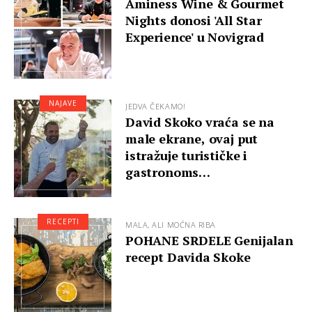
Aminess Wine & Gourmet
Nights donosi 'All Star
Experience' u Novigrad
NAJAVE
JEDVA ČEKAMO!
David Skoko vraća se na
male ekrane, ovaj put
istražuje turističke i
gastronoms…
RECEPTI
MALA, ALI MOĆNA RIBA
POHANE SRDELE Genijalan
recept Davida Skoke