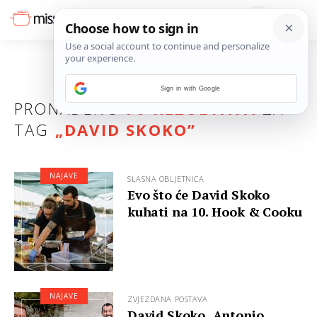
Sign in with Google
PRONAĐENO
70 REZULTATA
ZA
TAG
„
DAVID SKOKO
”
NAJAVE
SLASNA OBLJETNICA
Evo što će David Skoko
kuhati na 10. Hook & Cooku
NAJAVE
ZVJEZDANA POSTAVA
David Skoko, Antonio