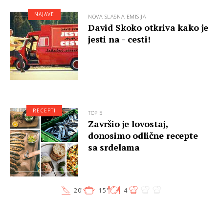
NAJAVE
NOVA SLASNA EMISIJA
David Skoko otkriva kako je
jesti na - cesti!
RECEPTI
TOP 5
Završio je lovostaj,
donosimo odlične recepte
sa srdelama
20'
15'
4