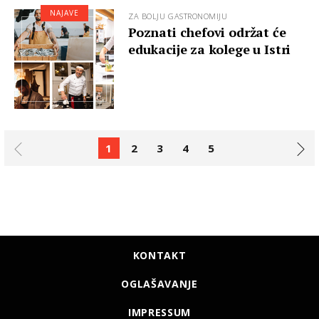
NAJAVE
ZA BOLJU GASTRONOMIJU
Poznati chefovi održat će
edukacije za kolege u Istri
1
2
3
4
5
KONTAKT
OGLAŠAVANJE
IMPRESSUM