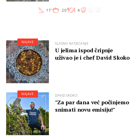
17'
20'
4
NAJAVE
SLASNO NATJECANJE
U jelima ispod čripnje
uživao je i chef David Skoko
NAJAVE
DAVID SKOKO:
"Za par dana već počinjemo
snimati novu emisiju!"